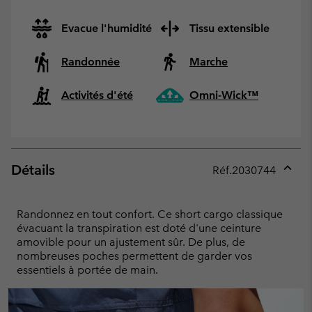
Evacue l'humidité
Tissu extensible
Randonnée
Marche
Activités d'été
Omni-Wick™
Détails
Réf.
2030744
Expan
or
collap
Randonnez en tout confort. Ce short cargo classique
sectio
évacuant la transpiration est doté d'une ceinture
amovible pour un ajustement sûr. De plus, de
nombreuses poches permettent de garder vos
essentiels à portée de main.