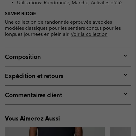
Utilisations: Randonnée, Marche, Activités d'été
SILVER RIDGE
Une collection de randonnée éprouvée avec des
modèles classiques pour les sentiers conçus pour les
longues journées en plein air.
Voir la collection
Composition
Expan
or
collap
Expédition et retours
sectio
Expan
or
collap
Commentaires client
sectio
Expan
or
collap
Vous Aimerez Aussi
sectio