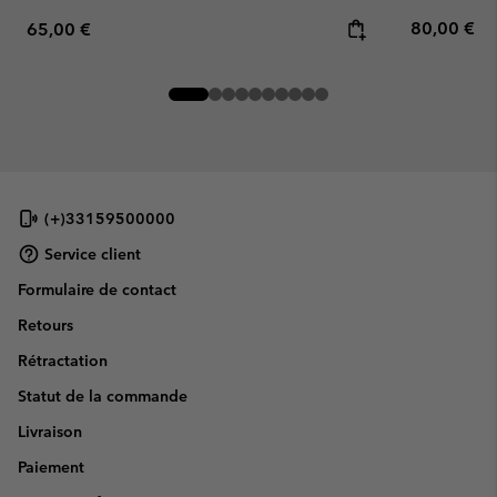
Regular pr
Regular price:
80,00 €
65,00 €
(+)33159500000
Service client
Formulaire de contact
Retours
Rétractation
Statut de la commande
Livraison
Paiement