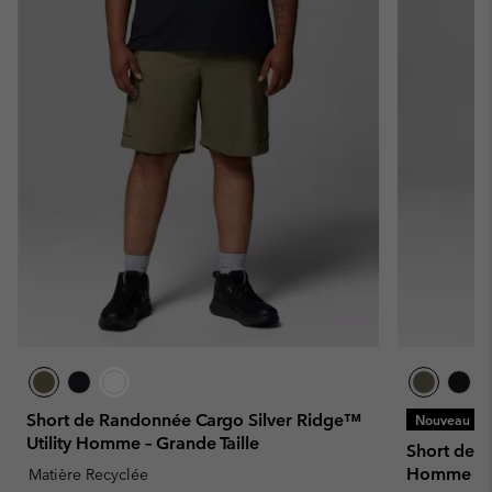
Short de Randonnée Cargo Silver Ridge™
Nouveau
Utility Homme – Grande Taille
Short de R
Homme
Matière Recyclée