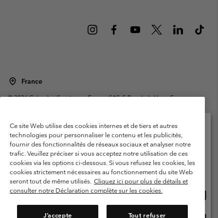
France
©
2026
Columbia Sportswear Europe SAS. 5 Rue de la Haye, Espace
Européen de l'entreprise 67300 Schiltigheim, France. Tous droits réservés.
Conditions d'utilisation
Conditions Générales de Vente
Ce site Web utilise des cookies internes et de tiers et autres
Garanties Légales
Politique de confidentialité
technologies pour personnaliser le contenu et les publicités,
fournir des fonctionnalités de réseaux sociaux et analyser notre
Veuillez sélectionner votre pays d’expédition et
Conditions d'utilisation - Membres
trafic. Veuillez préciser si vous acceptez notre utilisation de ces
votre langue
cookies via les options ci-dessous. Si vous refusez les cookies, les
Conditions D'utilisation - Contenu généré par l'utilisateur
Impressum
Achats en ligne disponibles
cookies strictement nécessaires au fonctionnement du site Web
Cookies
Public CBCR
seront tout de même utilisés.
Cliquez ici pour plus de détails et
consulter notre Déclaration complète sur les cookies.
Achat
United States
en
Service client: Lun - Sam de 9h à 13h et de 14h à 18h
(+)33159500000
ligne
J’accepte
Tout refuser
Achat
France