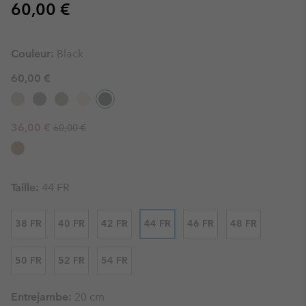
Regular price:
60,00 €
Couleur:
Black
60,00 €
Regular price:
Sale price:
36,00 €
60,00 €
Taille:
44 FR
38 FR
40 FR
42 FR
44 FR
46 FR
48 FR
50 FR
52 FR
54 FR
Entrejambe:
20 cm