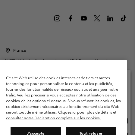
France
©
2026
Columbia Sportswear Europe SAS. 5 Rue de la Haye, Espace
Européen de l'entreprise 67300 Schiltigheim, France. Tous droits réservés.
Conditions d'utilisation
Conditions Générales de Vente
Ce site Web utilise des cookies internes et de tiers et autres
Garanties Légales
Politique de confidentialité
technologies pour personnaliser le contenu et les publicités,
fournir des fonctionnalités de réseaux sociaux et analyser notre
Veuillez sélectionner votre pays d’expédition et
Conditions d'utilisation - Membres
trafic. Veuillez préciser si vous acceptez notre utilisation de ces
votre langue
cookies via les options ci-dessous. Si vous refusez les cookies, les
Conditions D'utilisation - Contenu généré par l'utilisateur
Impressum
Achats en ligne disponibles
cookies strictement nécessaires au fonctionnement du site Web
Cookies
Public CBCR
seront tout de même utilisés.
Cliquez ici pour plus de détails et
consulter notre Déclaration complète sur les cookies.
Achat
United States
en
Service client: Lun - Sam de 9h à 13h et de 14h à 18h
(+)33159500000
ligne
J’accepte
Tout refuser
Achat
France