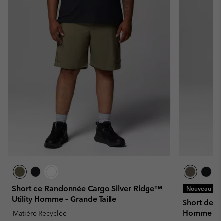
Short de Randonnée Cargo Silver Ridge™
Nouveau
Utility Homme – Grande Taille
Short de R
Homme
Matière Recyclée