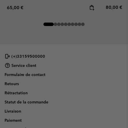
Regular pr
Regular price:
80,00 €
65,00 €
(+)33159500000
Service client
Formulaire de contact
Retours
Rétractation
Statut de la commande
Livraison
Paiement