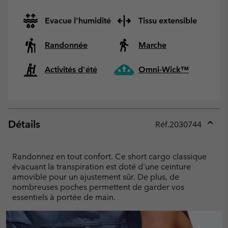
Evacue l'humidité
Tissu extensible
Randonnée
Marche
Activités d'été
Omni-Wick™
Détails
Réf.
2030744
Expan
or
collap
Randonnez en tout confort. Ce short cargo classique
sectio
évacuant la transpiration est doté d'une ceinture
amovible pour un ajustement sûr. De plus, de
nombreuses poches permettent de garder vos
essentiels à portée de main.