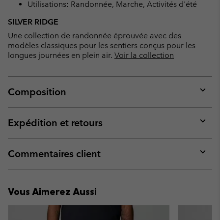
Utilisations: Randonnée, Marche, Activités d'été
SILVER RIDGE
Une collection de randonnée éprouvée avec des
modèles classiques pour les sentiers conçus pour les
longues journées en plein air.
Voir la collection
Composition
Expan
or
collap
Expédition et retours
sectio
Expan
or
collap
Commentaires client
sectio
Expan
or
collap
Vous Aimerez Aussi
sectio