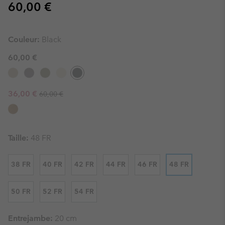
Regular price:
60,00 €
Couleur:
Black
60,00 €
Regular price:
Sale price:
36,00 €
60,00 €
Taille:
48 FR
38 FR
40 FR
42 FR
44 FR
46 FR
48 FR
50 FR
52 FR
54 FR
Entrejambe:
20 cm