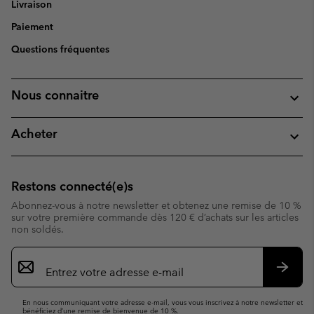
Livraison
Paiement
Questions fréquentes
Nous connaitre
Acheter
Restons connecté(e)s
Abonnez-vous à notre newsletter et obtenez une remise de 10 %
sur votre première commande dès 120 € d’achats sur les articles
non soldés.
Inscription
par
e-
S’abo
mail
En nous communiquant votre adresse e-mail, vous vous inscrivez à notre newsletter et
bénéficiez d’une remise de bienvenue de 10 %.