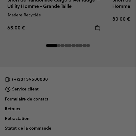
Utility Homme – Grande Taille
Homme
Matière Recyclée
Regular pr
80,00 €
Regular price:
65,00 €
(+)33159500000
Service client
Formulaire de contact
Retours
Rétractation
Statut de la commande