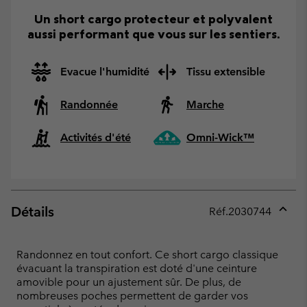
Un short cargo protecteur et polyvalent
aussi performant que vous sur les sentiers.
Evacue l'humidité
Tissu extensible
Randonnée
Marche
Activités d'été
Omni-Wick™
Détails
Réf.
2030744
Expan
or
collap
Randonnez en tout confort. Ce short cargo classique
sectio
évacuant la transpiration est doté d'une ceinture
amovible pour un ajustement sûr. De plus, de
nombreuses poches permettent de garder vos