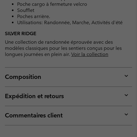
Poche cargo à fermeture velcro
Soufflet
Poches arrière.
Utilisations: Randonnée, Marche, Activités d'été
SILVER RIDGE
Une collection de randonnée éprouvée avec des
modèles classiques pour les sentiers conçus pour les
longues journées en plein air.
Voir la collection
Composition
Expan
or
collap
Expédition et retours
sectio
Expan
or
collap
Commentaires client
sectio
Expan
or
collap