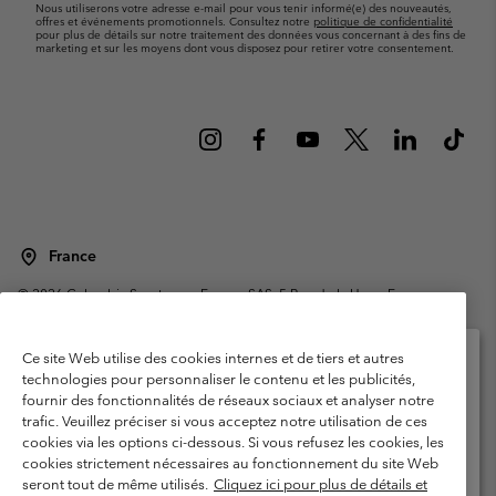
Nous utiliserons votre adresse e-mail pour vous tenir informé(e) des nouveautés,
offres et événements promotionnels. Consultez notre
politique de confidentialité
pour plus de détails sur notre traitement des données vous concernant à des fins de
marketing et sur les moyens dont vous disposez pour retirer votre consentement.
France
©
2026
Columbia Sportswear Europe SAS. 5 Rue de la Haye, Espace
Européen de l'entreprise 67300 Schiltigheim, France. Tous droits réservés.
Conditions d'utilisation
Conditions Générales de Vente
Ce site Web utilise des cookies internes et de tiers et autres
Garanties Légales
Politique de confidentialité
technologies pour personnaliser le contenu et les publicités,
fournir des fonctionnalités de réseaux sociaux et analyser notre
Veuillez sélectionner votre pays d’expédition et
Conditions d'utilisation - Membres
trafic. Veuillez préciser si vous acceptez notre utilisation de ces
votre langue
cookies via les options ci-dessous. Si vous refusez les cookies, les
Conditions D'utilisation - Contenu généré par l'utilisateur
Impressum
Achats en ligne disponibles
cookies strictement nécessaires au fonctionnement du site Web
Cookies
Public CBCR
seront tout de même utilisés.
Cliquez ici pour plus de détails et