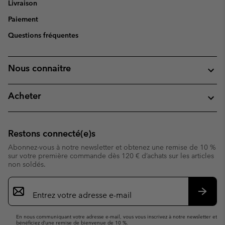
Livraison
Paiement
Questions fréquentes
Nous connaitre
Acheter
Restons connecté(e)s
Abonnez-vous à notre newsletter et obtenez une remise de 10 %
sur votre première commande dès 120 € d’achats sur les articles
non soldés.
Inscription
par
e-
S’abo
mail
En nous communiquant votre adresse e-mail, vous vous inscrivez à notre newsletter et
bénéficiez d’une remise de bienvenue de 10 %.