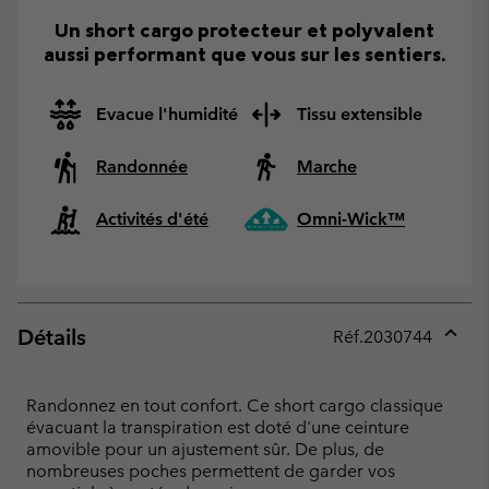
Un short cargo protecteur et polyvalent
aussi performant que vous sur les sentiers.
Evacue l'humidité
Tissu extensible
Randonnée
Marche
Activités d'été
Omni-Wick™
Détails
Réf.
2030744
Expan
or
collap
Randonnez en tout confort. Ce short cargo classique
sectio
évacuant la transpiration est doté d'une ceinture
amovible pour un ajustement sûr. De plus, de
nombreuses poches permettent de garder vos