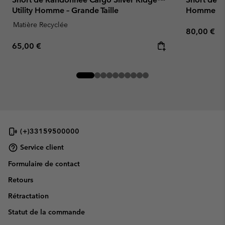
Utility Homme – Grande Taille
Homme
Matière Recyclée
Regular pr
80,00 €
Regular price:
65,00 €
(+)33159500000
Service client
Formulaire de contact
Retours
Rétractation
Statut de la commande