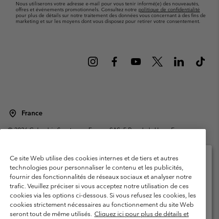
Nous utiliserons votre adresse e-mail pour vous tenir informé(e) des nouveautés,
offres et événements promotionnels. Consultez notre
politique de confidentialité
pour plus de détails sur notre traitement des données vous concernant à des fins de
marketing et sur les moyens dont vous disposez pour retirer votre consentement.
France
©
2026
Columbia Sportswear Europe SAS. 5 Rue de la Haye, Espace
Européen de l'entreprise 67300 Schiltigheim, France. Tous droits réservés.
Conditions d'utilisation
Conditions Générales de Vente
Ce site Web utilise des cookies internes et de tiers et autres
Garanties Légales
Politique de confidentialité
technologies pour personnaliser le contenu et les publicités,
fournir des fonctionnalités de réseaux sociaux et analyser notre
Veuillez sélectionner votre pays d’expédition et
Conditions d'utilisation - Membres
trafic. Veuillez préciser si vous acceptez notre utilisation de ces
votre langue
cookies via les options ci-dessous. Si vous refusez les cookies, les
Conditions D'utilisation - Contenu généré par l'utilisateur
Impressum
Achats en ligne disponibles
cookies strictement nécessaires au fonctionnement du site Web
Cookies
Public CBCR
seront tout de même utilisés.
Cliquez ici pour plus de détails et