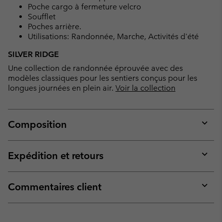
Poche cargo à fermeture velcro
Soufflet
Poches arrière.
Utilisations: Randonnée, Marche, Activités d'été
SILVER RIDGE
Une collection de randonnée éprouvée avec des
modèles classiques pour les sentiers conçus pour les
longues journées en plein air.
Voir la collection
Composition
Expan
or
collap
Expédition et retours
sectio
Expan
or
collap
Commentaires client
sectio
Expan
or
collap