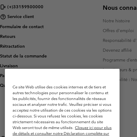
Nous connai
(+)33159500000
Service client
Notre histoire
Formulaire de contact
Offres d'emploi
Retours
Responsabilité d'
Rétractation
Devenez affilié
Statut de la commande
Programme d’entr
Livraison
Investisseurs & p
Paiement
Accessibilité : 
Questions fréquentes
Ce site Web utilise des cookies internes et de tiers et
autres technologies pour personnaliser le contenu et
les publicités, fournir des fonctionnalités de réseaux
sociaux et analyser notre trafic. Veuillez préciser si vous
acceptez notre utilisation de ces cookies via les options
ci-dessous. Si vous refusez les cookies, les cookies
strictement nécessaires au fonctionnement du site
Web seront tout de même utilisés.
Cliquez ici pour plus
de détails et consulter notre Déclaration complète sur