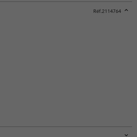
Réf.
2114764
Expan
or
collap
sectio