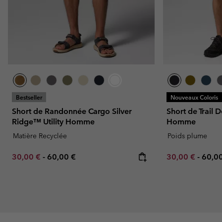
Bestseller
Nouveaux Coloris
Short de Randonnée Cargo Silver
Short de Trail 
Ridge™ Utility Homme
Homme
Matière Recyclée
Poids plume
Minimum sale price:
Maximum price:
Minimum sale p
Maxi
30,00 €
-
60,00 €
30,00 €
-
60,0