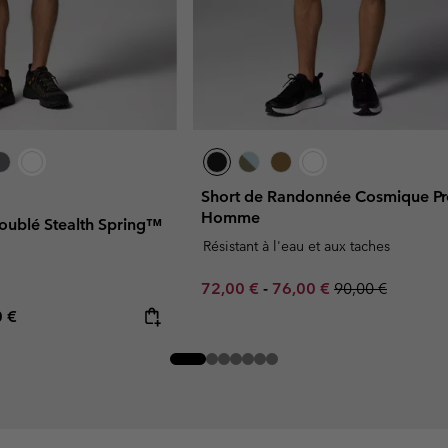
Short de Randonnée Cosmique P
Homme
Doublé Stealth Spring™
Résistant à l'eau et aux taches
Minimum sale price:
Maximum sale price:
Regular price:
72,00 €
-
76,00 €
90,00 €
rice:
mum price:
0 €