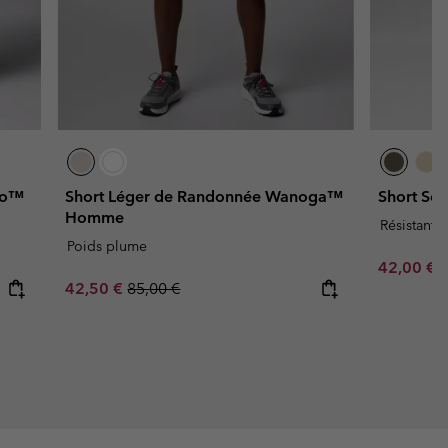
ro™
Short Léger de Randonnée Wanoga™
Short S
Homme
Résistant à
Poids plume
Minimum s
42,00 €
Sale price:
Regular price:
42,50 €
85,00 €