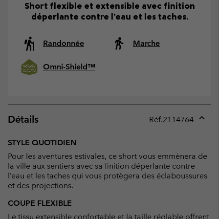
Short flexible et extensible avec finition
déperlante contre l’eau et les taches.
Randonnée
Marche
Omni-Shield™
Détails
Réf.
2114764
Expan
or
STYLE QUOTIDIEN
collap
Pour les aventures estivales, ce short vous emmènera de
sectio
la ville aux sentiers avec sa finition déperlante contre
l’eau et les taches qui vous protègera des éclaboussures
et des projections.
COUPE FLEXIBLE
Le tissu extensible confortable et la taille réglable offrent