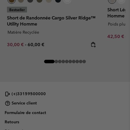
Short Lég
Bestseller
Homme
Short de Randonnée Cargo Silver Ridge™
Utility Homme
Poids plum
Matière Recyclée
Sale price:
Re
42,50 €
85
Minimum sale price:
Maximum price:
30,00 €
-
60,00 €
(+)33159500000
Service client
Formulaire de contact
Retours