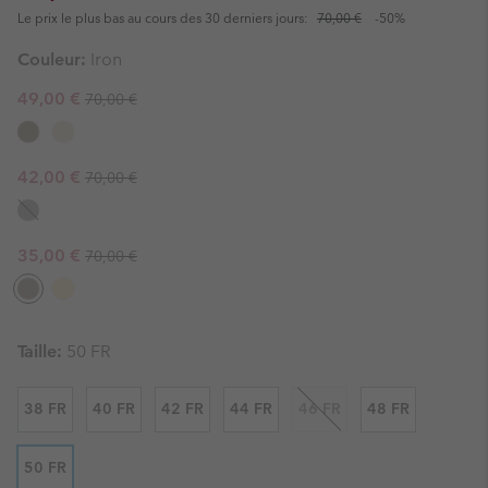
Le prix le plus bas au cours des 30 derniers jours:
70,00 €
-50%
Couleur:
Iron
Regular price:
Sale price:
49,00 €
70,00 €
Regular price:
Sale price:
42,00 €
70,00 €
Regular price:
Sale price:
35,00 €
70,00 €
Taille:
50 FR
38 FR
40 FR
42 FR
44 FR
46 FR
48 FR
50 FR