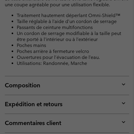
une coupe agréable pour une utilisation flexible.
Traitement hautement déperlant Omni-Shield™
Taille réglable à l’aide d’un cordon de serrage
Passants de ceinture multifonctions
Un cordon de serrage modifiable à la taille peut
être porté à l’intérieur ou à l’extérieur
Poches mains
Poches arrière à fermeture velcro
Ouvertures pour l’évacuation de l’eau.
Utilisations: Randonnée, Marche
Composition
Expan
or
collap
Expédition et retours
sectio
Expan
or
collap
Commentaires client
sectio
Expan