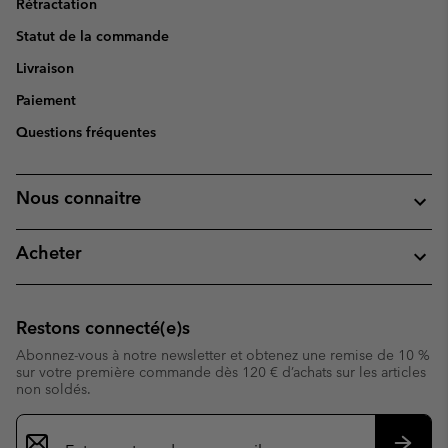
Rétractation
Statut de la commande
Livraison
Paiement
Questions fréquentes
Nous connaitre
Acheter
Restons connecté(e)s
Abonnez-vous à notre newsletter et obtenez une remise de 10 %
sur votre première commande dès 120 € d’achats sur les articles
non soldés.
Inscription
par