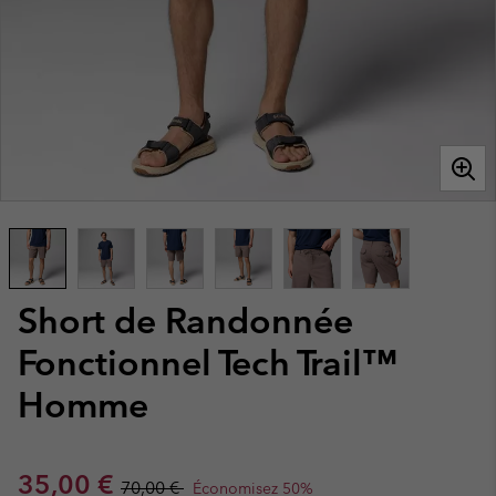
Short de Randonnée
Fonctionnel Tech Trail™
Homme
Sale price:
Regular price:
35,00 €
70,00 €
Économisez 50%