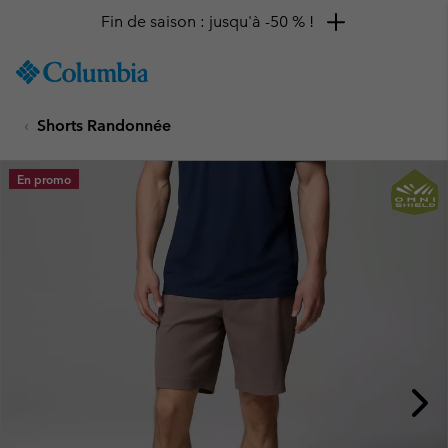
Fin de saison : jusqu'à -50 % !
SKIP
Columbia
TO
Sportswear
CONTENT
Shorts Randonnée
SKIP
TO
MAIN
En promo
NAV
SKIP
TO
SEARCH