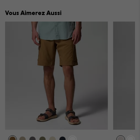
or
collap
Vous Aimerez Aussi
sectio