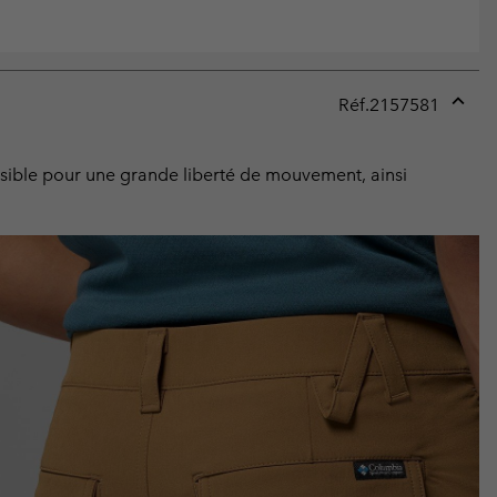
Réf.
2157581
Expan
or
collap
ensible pour une grande liberté de mouvement, ainsi
sectio