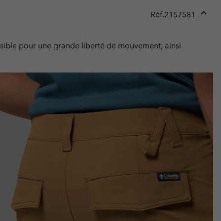
Réf.
2157581
Expan
or
collap
ensible pour une grande liberté de mouvement, ainsi
sectio