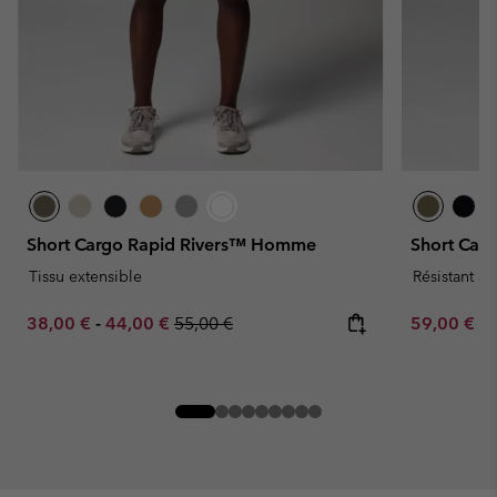
Short Cargo Rapid Rivers™ Homme
Short Ca
Tissu extensible
Résistant à 
Minimum sale price:
Maximum sale price:
Regular price:
Minimum sa
38,00 €
-
44,00 €
55,00 €
59,00 €
-