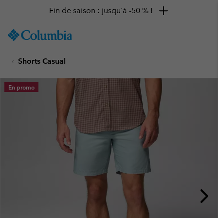
Fin de saison : jusqu'à -50 % !
SKIP
Columbia
TO
Sportswear
CONTENT
Shorts Casual
SKIP
TO
MAIN
En promo
NAV
SKIP
TO
SEARCH