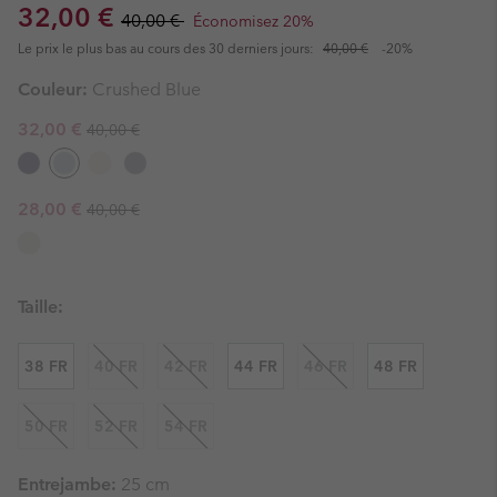
Sale price:
Regular price:
32,00 €
40,00 €
Économisez 20%
Le prix le plus bas au cours des 30 derniers jours:
40,00 €
-20%
Couleur:
Crushed Blue
Regular price:
Sale price:
32,00 €
40,00 €
Regular price:
Sale price:
28,00 €
40,00 €
Taille:
38 FR
40 FR
42 FR
44 FR
46 FR
48 FR
50 FR
52 FR
54 FR
Entrejambe:
25 cm