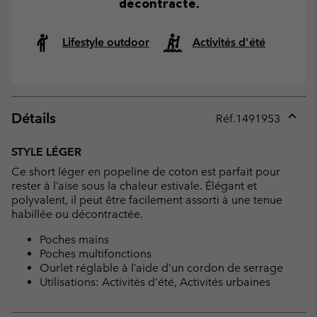
décontracté.
Lifestyle outdoor
Activités d'été
Détails
Réf.
1491953
Expan
or
STYLE LÉGER
collap
Ce short léger en popeline de coton est parfait pour
sectio
rester à l’aise sous la chaleur estivale. Élégant et
polyvalent, il peut être facilement assorti à une tenue
habillée ou décontractée.
Poches mains
Poches multifonctions
Ourlet réglable à l’aide d’un cordon de serrage
Utilisations: Activités d'été, Activités urbaines