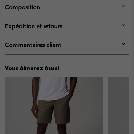
Composition
Expan
or
collap
Expédition et retours
sectio
Expan
or
collap
Commentaires client
sectio
Expan
or
collap
Vous Aimerez Aussi
sectio