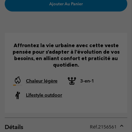
Ajouter Au Panier
Affrontez la vie urbaine avec cette veste
pensée pour s’adapter à l’évolution de vos
besoins, en alliant confort et praticité au
quotidien.
Chaleur légère
3-en-1
Lifestyle outdoor
Détails
Réf.
2156561
Expan