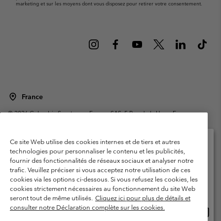
marketing et sur les moyens dont vous disposez pour retirer votre consentement.
France
©
2026
Columbia Sportswear Europe SAS. 5 Rue de la Haye, Espace
Européen de l'entreprise 67300 Schiltigheim, France. Tous droits réservés.
Conditions d'utilisation
Conditions Générales de Vente
Ce site Web utilise des cookies internes et de tiers et autres
Garanties Légales
Politique de confidentialité
technologies pour personnaliser le contenu et les publicités,
fournir des fonctionnalités de réseaux sociaux et analyser notre
Veuillez sélectionner votre pays d’expédition et
Conditions d'utilisation - Membres
trafic. Veuillez préciser si vous acceptez notre utilisation de ces
votre langue
cookies via les options ci-dessous. Si vous refusez les cookies, les
Conditions D'utilisation - Contenu généré par l'utilisateur
Impressum
Achats en ligne disponibles
cookies strictement nécessaires au fonctionnement du site Web
Cookies
Public CBCR
seront tout de même utilisés.
Cliquez ici pour plus de détails et
consulter notre Déclaration complète sur les cookies.
Achat
United States
en
Service client: Lun - Sam de 9h à 13h et de 14h à 18h