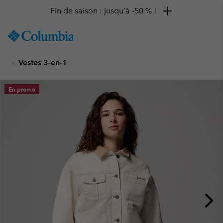
Fin de saison : jusqu'à -50 % !
SKIP
Columbia
TO
Sportswear
CONTENT
Vestes 3-en-1
SKIP
TO
MAIN
En promo
NAV
SKIP
TO
SEARCH