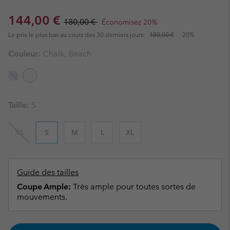
Sale price:
Regular price:
144,00 €
180,00 €
Économisez 20%
Le prix le plus bas au cours des 30 derniers jours:
180,00 €
-20%
Couleur:
Chalk, Beach
Taille:
S
XS
S
M
L
XL
Guide des tailles
Coupe Ample:
Très ample pour toutes sortes de
mouvements.