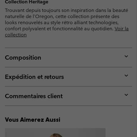
Collection Heritage
Trouvant depuis toujours son inspiration dans la beauté
naturelle de l’Oregon, cette collection présente des
looks renouvelés au style rétro alliant technologies,
confort polyvalent et fonctionnalité au quotidien.
Voir la
collection
Composition
Expan
or
collap
Expédition et retours
sectio
Expan
or
collap
Commentaires client
sectio
Expan
or
collap
Vous Aimerez Aussi
sectio