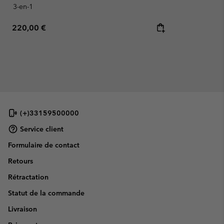
3-en-1
Regular price:
220,00 €
(+)33159500000
Service client
Formulaire de contact
Retours
Rétractation
Statut de la commande
Livraison