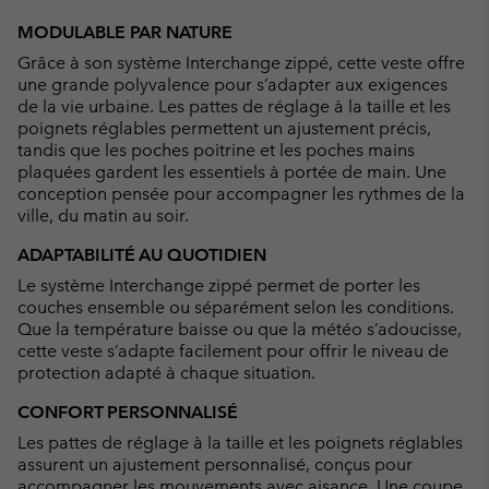
or
MODULABLE PAR NATURE
collap
Grâce à son système Interchange zippé, cette veste offre
sectio
une grande polyvalence pour s’adapter aux exigences
de la vie urbaine. Les pattes de réglage à la taille et les
poignets réglables permettent un ajustement précis,
tandis que les poches poitrine et les poches mains
plaquées gardent les essentiels à portée de main. Une
conception pensée pour accompagner les rythmes de la
ville, du matin au soir.
ADAPTABILITÉ AU QUOTIDIEN
Le système Interchange zippé permet de porter les
couches ensemble ou séparément selon les conditions.
Que la température baisse ou que la météo s’adoucisse,
cette veste s’adapte facilement pour offrir le niveau de
protection adapté à chaque situation.
CONFORT PERSONNALISÉ
Les pattes de réglage à la taille et les poignets réglables
assurent un ajustement personnalisé, conçus pour
accompagner les mouvements avec aisance. Une coupe