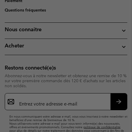
Paiement
Questions fréquentes
Nous connaitre
Acheter
Restons connecté(e)s
Abonnez-vous à notre newsletter et obtenez une remise de 10 %
sur votre première commande dès 120 € d’achats sur les articles
non soldés.
Inscription
par
e-
S’abo
mail
En nous communiquant votre adresse e-mail, vous vous inscrivez à notre newsletter et
bénéficiez d’une remise de bienvenue de 10 %.
Nous utiliserons votre adresse e-mail pour vous tenir informé(e) des nouveautés,
offres et événements promotionnels. Consultez notre
politique de confidentialité
pour plus de détails sur notre traitement des données vous concernant à des fins de