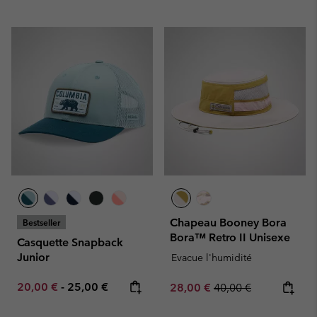
Chapeau Booney Bora
Bestseller
Bora™ Retro II Unisexe
Casquette Snapback
Junior
Evacue l'humidité
Minimum sale price:
Maximum price:
20,00 €
-
25,00 €
Sale price:
Regular price:
28,00 €
40,00 €