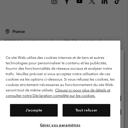
France
©
2026
Columbia Sportswear Europe SAS. 5 Rue de la Haye, Espace
Européen de l'entreprise 67300 Schiltigheim, France. Tous droits réservés.
Conditions d'utilisation
Conditions Générales de Vente
Ce site Web utilise des cookies internes et de tiers et autres
Garanties Légales
Politique de confidentialité
technologies pour personnaliser le contenu et les publicités,
fournir des fonctionnalités de réseaux sociaux et analyser notre
Veuillez sélectionner votre pays d’expédition et
Conditions d'utilisation - Membres
trafic. Veuillez préciser si vous acceptez notre utilisation de ces
votre langue
cookies via les options ci-dessous. Si vous refusez les cookies, les
Conditions D'utilisation - Contenu généré par l'utilisateur
Impressum
Achats en ligne disponibles
cookies strictement nécessaires au fonctionnement du site Web
Cookies
Public CBCR
seront tout de même utilisés.
Cliquez ici pour plus de détails et
consulter notre Déclaration complète sur les cookies.
Achat
United States
en
Service client: Lun - Sam de 9h à 13h et de 14h à 18h
(+)33159500000
ligne
J’accepte
Tout refuser
Achat
France
dispon
en
ligne
Gérer vos paramètres
Voir Tous Les Pays