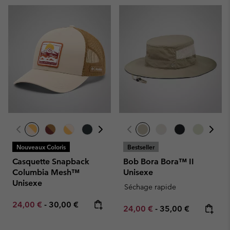
Nouveaux Coloris
Bestseller
Casquette Snapback
Bob Bora Bora™ II
Columbia Mesh™
Unisexe
Unisexe
Séchage rapide
Minimum sale price:
Maximum price:
24,00 €
-
30,00 €
Minimum sale price:
Maximum price:
24,00 €
-
35,00 €