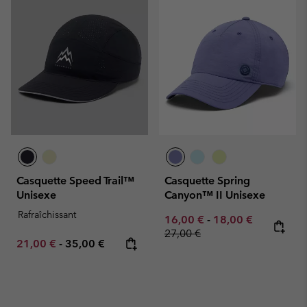
Casquette Speed Trail™
Casquette Spring
Unisexe
Canyon™ II Unisexe
Rafraîchissant
Minimum sale price:
Maximum sale pric
Regular pr
16,00 €
-
18,00 €
27,00 €
Minimum sale price:
Maximum price:
21,00 €
-
35,00 €