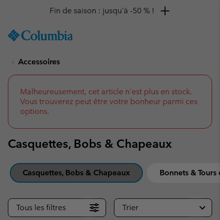
Remise de 10 % à saisir
SKIP
Columbia
TO
Sportswear
CONTENT
Accessoires
SKIP
TO
MAIN
NAV
Malheureusement, cet article n'est plus en stock.
Vous trouverez peut être votre bonheur parmi ces
SKIP
options.
TO
SEARCH
Casquettes, Bobs & Chapeaux
Casquettes, Bobs & Chapeaux
Bonnets & Tours
Tous les filtres
Trier