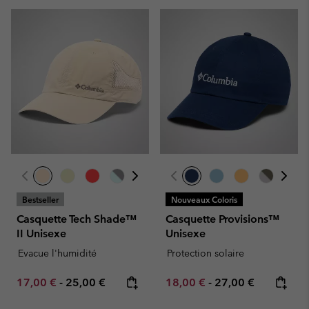
Bestseller
Nouveaux Coloris
Casquette Tech Shade™
Casquette Provisions™
II Unisexe
Unisexe
Evacue l'humidité
Protection solaire
Minimum sale price:
Maximum price:
Minimum sale price:
Maximum price:
17,00 €
-
25,00 €
18,00 €
-
27,00 €