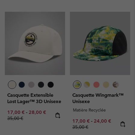
Casquette Extensible
Casquette Wingmark™
Lost Lager™ 3D Unisexe
Unisexe
Matière Recyclée
Minimum sale price:
Maximum sale price:
Regular price:
17,00 €
-
28,00 €
35,00 €
Minimum sale price:
Maximum sale pric
Regular pr
17,00 €
-
24,00 €
35,00 €