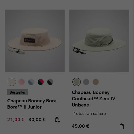
Chapeau Booney
Bestseller
Coolhead™ Zero IV
Chapeau Booney Bora
Unisexe
Bora™ II Junior
Protection solaire
Minimum sale price:
Maximum price:
21,00 €
-
30,00 €
Regular price:
45,00 €