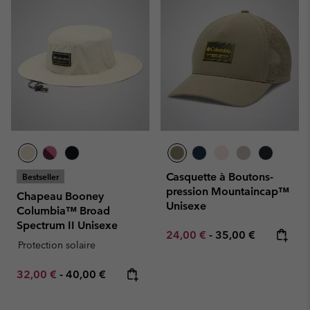
Casquette à Boutons-
Bestseller
pression Mountaincap™
Chapeau Booney
Unisexe
Columbia™ Broad
Spectrum II Unisexe
Minimum sale price:
Maximum price:
24,00 €
-
35,00 €
Protection solaire
Minimum sale price:
Maximum price:
32,00 €
-
40,00 €