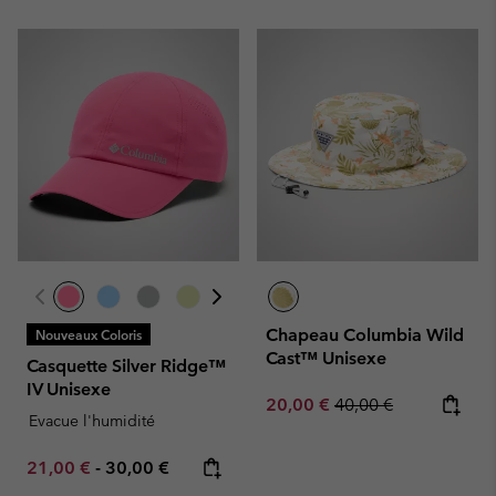
Chapeau Columbia Wild
Nouveaux Coloris
Cast™ Unisexe
Casquette Silver Ridge™
IV Unisexe
Sale price:
Regular price:
20,00 €
40,00 €
Evacue l'humidité
Minimum sale price:
Maximum price:
21,00 €
-
30,00 €