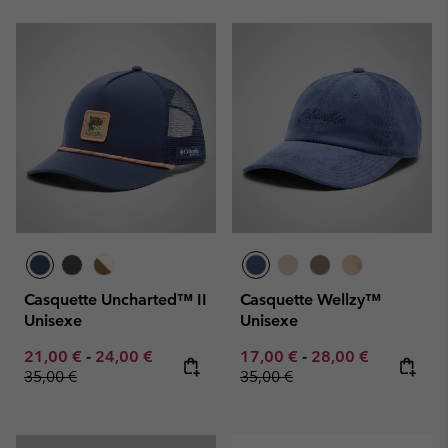
Casquette Uncharted™ II
Casquette Wellzy™
Unisexe
Unisexe
Minimum sale price:
Maximum sale price:
Regular price:
Minimum sale price:
Maximum sale pric
Regular pr
21,00 €
-
24,00 €
17,00 €
-
28,00 €
35,00 €
35,00 €