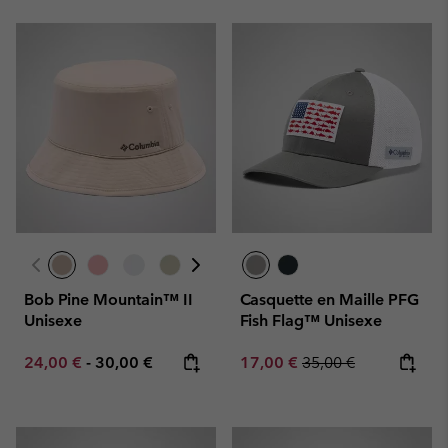
Bob Pine Mountain™ II
Casquette en Maille PFG
Unisexe
Fish Flag™ Unisexe
Minimum sale price:
Maximum price:
Sale price:
Regular price:
24,00 €
-
30,00 €
17,00 €
35,00 €