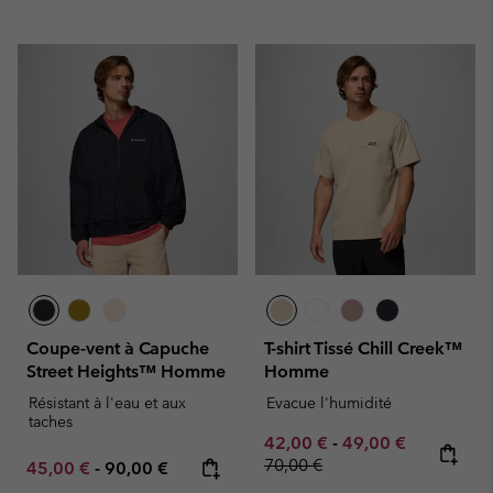
Coupe-vent à Capuche
T-shirt Tissé Chill Creek™
Street Heights™ Homme
Homme
Résistant à l'eau et aux
Evacue l'humidité
taches
Minimum sale price:
Maximum sale pric
Regular pr
42,00 €
-
49,00 €
70,00 €
Minimum sale price:
Maximum price:
45,00 €
-
90,00 €