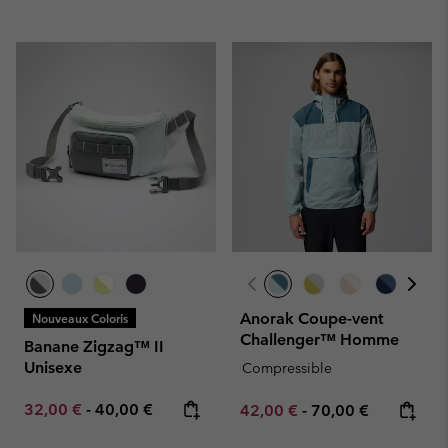
Anorak Coupe-vent
Nouveaux Coloris
Challenger™ Homme
Banane Zigzag™ II
Unisexe
Compressible
Minimum sale price:
Maximum price:
32,00 €
-
40,00 €
Minimum sale price:
Maximum price:
42,00 €
-
70,00 €