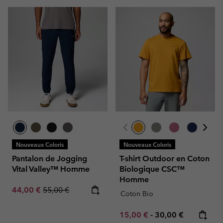
Nouveaux Coloris
Nouveaux Coloris
Pantalon de Jogging
T-shirt Outdoor en Coton
Vital Valley™ Homme
Biologique CSC™
Homme
Sale price:
Regular price:
44,00 €
55,00 €
Coton Bio
Minimum sale price:
Maximum price:
15,00 €
-
30,00 €