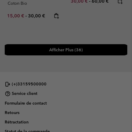
Minimum sale price:
Maximum price:
30,00 €
-
60,00 €
Coton Bio
Minimum sale price:
Maximum price:
15,00 €
-
30,00 €
Afficher Plus (36)
(+)33159500000
Service client
Formulaire de contact
Retours
Rétractation
Statut de la commande