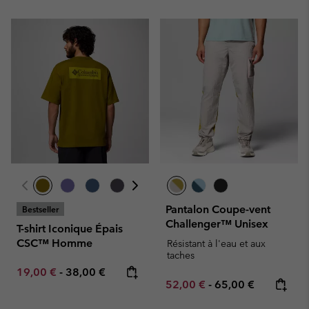
Pantalon Coupe-vent
Bestseller
Challenger™ Unisex
T-shirt Iconique Épais
CSC™ Homme
Résistant à l'eau et aux
taches
Minimum sale price:
Maximum price:
19,00 €
-
38,00 €
Minimum sale price:
Maximum price:
52,00 €
-
65,00 €