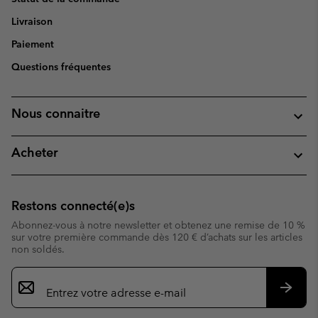
Livraison
Paiement
Questions fréquentes
Nous connaitre
Acheter
Restons connecté(e)s
Abonnez-vous à notre newsletter et obtenez une remise de 10 %
sur votre première commande dès 120 € d’achats sur les articles
non soldés.
Inscription
par
e-
S’abo
mail