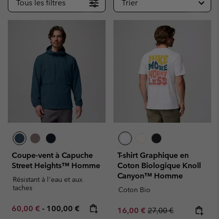
Tous les filtres
Trier
Coupe-vent à Capuche
T-shirt Graphique en
Street Heights™ Homme
Coton Biologique Knoll
Canyon™ Homme
Résistant à l'eau et aux
taches
Coton Bio
Minimum sale price:
Maximum price:
60,00 €
-
100,00 €
Sale price:
Regular price:
16,00 €
27,00 €