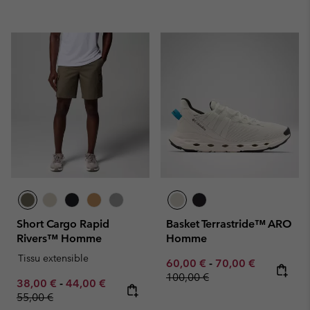
Short Cargo Rapid
Basket Terrastride™ ARO
Rivers™ Homme
Homme
Tissu extensible
Minimum sale price:
Maximum sale pric
Regular pr
60,00 €
-
70,00 €
100,00 €
Minimum sale price:
Maximum sale price:
Regular price:
38,00 €
-
44,00 €
55,00 €