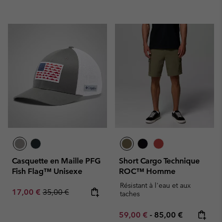
Casquette en Maille PFG
Short Cargo Technique
Fish Flag™ Unisexe
ROC™ Homme
Résistant à l'eau et aux
Sale price:
Regular price:
17,00 €
35,00 €
taches
Minimum sale price:
Maximum price:
59,00 €
-
85,00 €