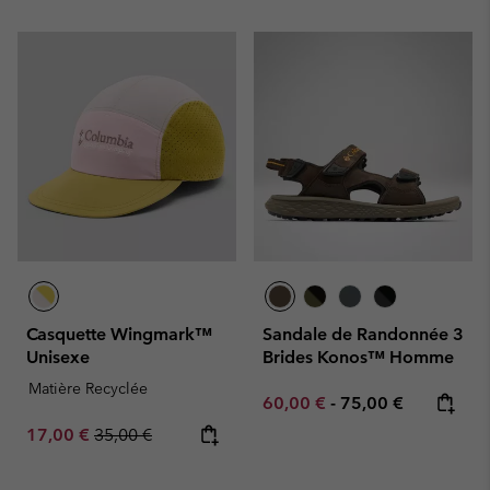
Casquette Wingmark™
Sandale de Randonnée 3
Unisexe
Brides Konos™ Homme
Matière Recyclée
Minimum sale price:
Maximum price:
60,00 €
-
75,00 €
Sale price:
Regular price:
17,00 €
35,00 €