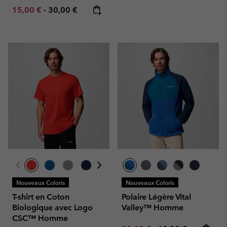
Minimum sale price:
Maximum price:
15,00 €
-
30,00 €
Nouveaux Coloris
Nouveaux Coloris
T-shirt en Coton
Polaire Légère Vital
Biologique avec Logo
Valley™ Homme
CSC™ Homme