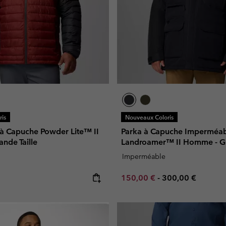
is
Nouveaux Coloris
 à Capuche Powder Lite™ II
Parka à Capuche Imperméa
nde Taille
Landroamer™ II Homme - Gr
Imperméable
e:
Minimum sale price:
Maximum price:
150,00 €
-
300,00 €