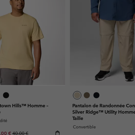
tletown Hills™ Homme –
Pantalon de Randonnée Conv
e
Silver Ridge™ Utility Homm
Taille
dité
Convertible
e price:
ximum sale price:
Regular price:
,00 €
40,00 €