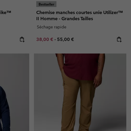
Bestseller
Hike™
Chemise manches courtes unie Utilizer™
II Homme - Grandes Tailles
Séchage rapide
Minimum sale price:
Maximum price:
38,00 €
-
55,00 €