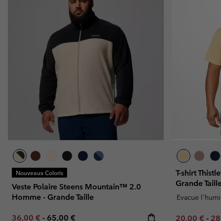
T-shirt This
Nouveaux Coloris
Grande Taill
Veste Polaire Steens Mountain™ 2.0
Homme - Grande Taille
Evacue l'humi
Minimum sale price:
Maximum price:
36,00 €
-
65,00 €
Minimum sal
Ma
20,00 €
-
28