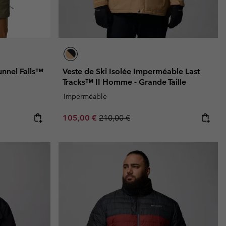
unnel Falls™
Veste de Ski Isolée Imperméable Last
Tracks™ II Homme - Grande Taille
Imperméable
Sale price:
Regular price:
105,00 €
210,00 €