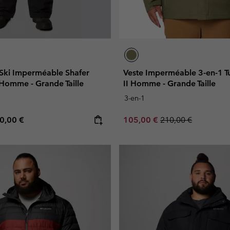
 Ski Imperméable Shafer
Veste Imperméable 3-en-1 T
Homme - Grande Taille
II Homme - Grande Taille
3-en-1
e price:
ximum price:
Sale price:
Regular price:
0,00 €
105,00 €
210,00 €