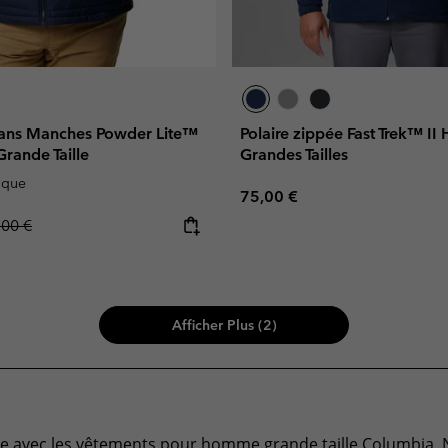
ans Manches Powder Lite™
Polaire zippée Fast Trek™ I
rande Taille
Grandes Tailles
ique
Regular price:
75,00 €
lar price:
,00 €
Afficher Plus (2)
ence avec les vêtements pour homme grande taille Columbia.