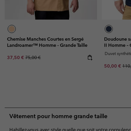
Chemise Manches Courtes en Sergé
Doudoune s
Landroamer™ Homme - Grande Taille
II Homme – G
Duvet synthét
Sale price:
Regular price:
37,50 €
75,00 €
Sale price:
Regu
50,00 €
110
Vêtement pour homme grande taille
Habillez-vous avec style quelle que soit votre corpul