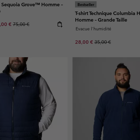
re Sequoia Grove™ Homme –
Bestseller
e
T-shirt Technique Columbia 
Homme – Grande Taille
e price:
ximum sale price:
Regular price:
,00 €
75,00 €
Evacue l'humidité
Sale price:
Regular price:
28,00 €
35,00 €