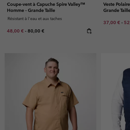
Coupe-vent à Capuche Spire Valley™
Veste Polai
Homme - Grande Taille
Grande Taill
Résistant à l'eau et aux taches
Minimum sal
Ma
37,00 €
-
52
Minimum sale price:
Maximum price:
48,00 €
-
80,00 €