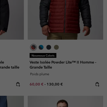
Nouveaux Coloris
ble
Veste Isolée Powder Lite™ II Homme -
ande taille
Grande Taille
Poids plume
Minimum sale price:
Maximum price:
60,00 €
-
130,00 €