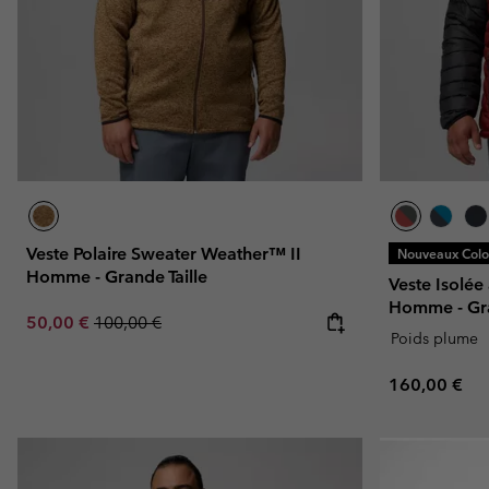
Veste Polaire Sweater Weather™ II
Nouveaux Color
Homme - Grande Taille
Veste Isolée
Homme - Gra
Sale price:
Regular price:
50,00 €
100,00 €
Poids plume
Regular pric
160,00 €