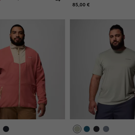
Regular price:
85,00 €