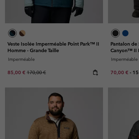
Veste Isolée Imperméable Point Park™ II
Pantalon de
Homme - Grande Taille
Canyon™ II 
Imperméable
Imperméable
Sale price:
Regular price:
Minimum sal
Ma
85,00 €
170,00 €
70,00 €
-
15