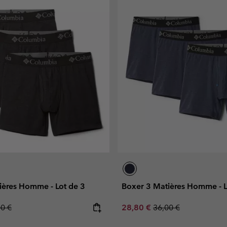
ières Homme - Lot de 3
Boxer 3 Matières Homme - L
lar price:
Sale price:
Regular price:
00 €
28,80 €
36,00 €