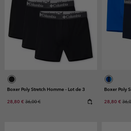
Omni-MAX™
Amaze™
Polaires
Polaires
Omni-MAX™
Polaires Techniques
Polaires Techniques
Polaires Sherpa
Polaires Sherpa
Polaires Casual
Polaires Casual
Polaires sans manche
Polaires sans manche
Boxer Poly Stretch Homme - Lot de 3
Boxer Poly S
Sale price:
Regular price:
Sale price:
Regu
28,80 €
36,00 €
28,80 €
36,