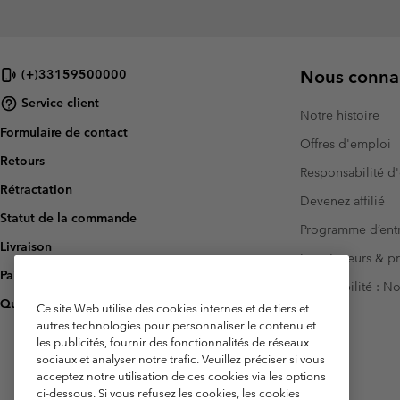
Nous connai
(+)33159500000
Service client
Notre histoire
Formulaire de contact
Offres d'emploi
Retours
Responsabilité d'
Rétractation
Devenez affilié
Statut de la commande
Programme d’entr
Livraison
Investisseurs & p
Paiement
Accessibilité : 
Questions fréquentes
Ce site Web utilise des cookies internes et de tiers et
autres technologies pour personnaliser le contenu et
les publicités, fournir des fonctionnalités de réseaux
sociaux et analyser notre trafic. Veuillez préciser si vous
acceptez notre utilisation de ces cookies via les options
ci-dessous. Si vous refusez les cookies, les cookies