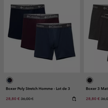
Boxer Poly Stretch Homme - Lot de 3
Boxer 3 Mat
Sale price:
Regular price:
Sale price:
Regu
28,80 €
36,00 €
28,80 €
36,