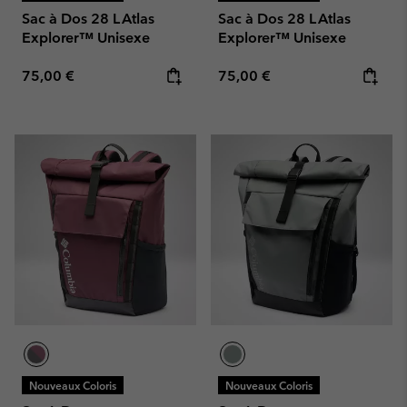
Sac à Dos 28 L Atlas
Sac à Dos 28 L Atlas
Explorer™ Unisexe
Explorer™ Unisexe
Regular price:
Regular price:
75,00 €
75,00 €
Nouveaux Coloris
Nouveaux Coloris