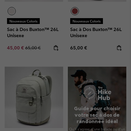
Nouveaux Coloris
Nouveaux Coloris
Sac à Dos Buxton™ 26L
Sac à Dos Buxton™ 26L
Unisexe
Unisexe
Sale price:
Regular price:
Regular price:
45,00 €
65,00 €
65,00 €
Guide pour choisir
votre sac à dos de
randonnée idéal
Qu'il s'agisse d'une balade ou d'un