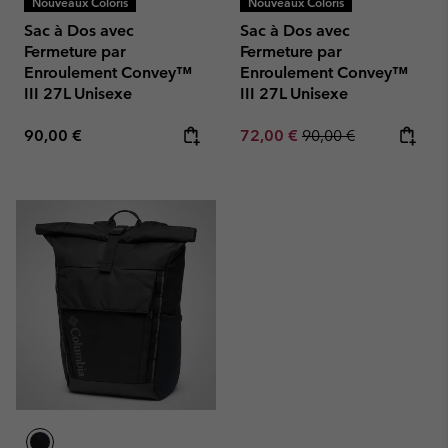
Nouveaux Coloris
Nouveaux Coloris
Sac à Dos avec
Sac à Dos avec
Fermeture par
Fermeture par
Enroulement Convey™
Enroulement Convey™
III 27L Unisexe
III 27L Unisexe
Regular price:
Sale price:
Regular price:
90,00 €
72,00 €
90,00 €