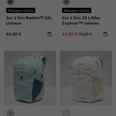
Nouveaux Coloris
Nouveaux Coloris
Sac à Dos Buxton™ 26L
Sac à Dos 28 L Atlas
Unisexe
Explorer™ Unisexe
Regular price:
Sale price:
Regular price:
65,00 €
63,00 €
75,00 €