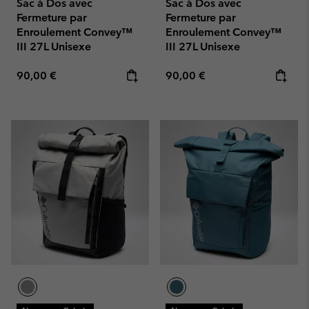
Sac à Dos avec
Sac à Dos avec
Fermeture par
Fermeture par
Enroulement Convey™
Enroulement Convey™
III 27L Unisexe
III 27L Unisexe
Regular price:
Regular price:
90,00 €
90,00 €