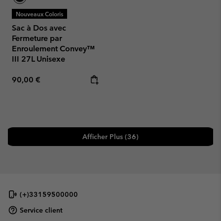
Nouveaux Coloris
Sac à Dos avec
Fermeture par
Enroulement Convey™
III 27L Unisexe
Regular price:
90,00 €
Afficher Plus (36)
(+)33159500000
Service client