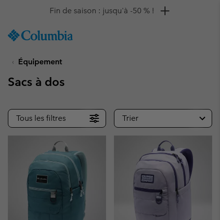
Remise de 10 % à saisir
SKIP
Columbia
TO
Sportswear
CONTENT
Équipement
SKIP
TO
Sacs à dos
MAIN
NAV
SKIP
Tous les filtres
Trier
TO
SEARCH