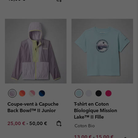
Coupe-vent à Capuche
T-shirt en Coton
Back Bowl™ II Junior
Biologique Mission
Lake™ II Fille
Minimum sale price:
Maximum price:
25,00 €
-
50,00 €
Coton Bio
Minimum sale price:
Maximum sale pric
Regular pr
13,00 €
-
15,00 €