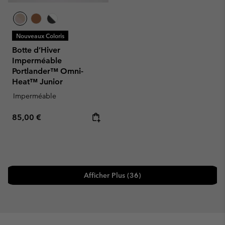
Nouveaux Coloris
Botte d’Hiver
Imperméable
Portlander™ Omni-
Heat™ Junior
Imperméable
Regular price:
85,00 €
Afficher Plus (36)