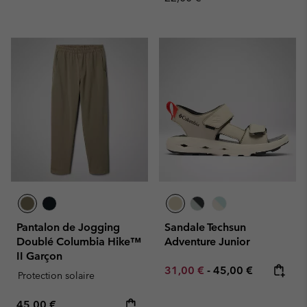
Pantalon de Jogging
Sandale Techsun
Doublé Columbia Hike™
Adventure Junior
II Garçon
Minimum sale price:
Maximum price:
31,00 €
-
45,00 €
Protection solaire
Regular price:
45,00 €