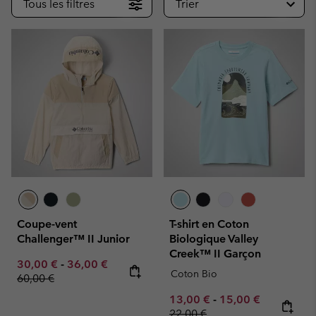
Tous les filtres
Trier
Coupe-vent
T-shirt en Coton
Challenger™ II Junior
Biologique Valley
Creek™ II Garçon
Minimum sale price:
Maximum sale price:
Regular price:
30,00 €
-
36,00 €
Coton Bio
60,00 €
Minimum sale price:
Maximum sale pric
Regular pr
13,00 €
-
15,00 €
22,00 €