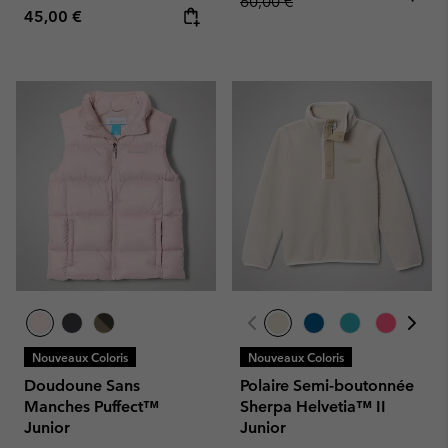
60,00 €
Regular price:
45,00 €
Nouveaux Coloris
Nouveaux Coloris
Doudoune Sans
Polaire Semi-boutonnée
Manches Puffect™
Sherpa Helvetia™ II
Junior
Junior