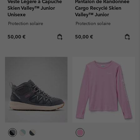
Veste Légère à Capuche
Pantalon de Randonnée
Skien Valley™ Junior
Cargo Recyclé Skien
Unisexe
Valley™ Junior
Protection solaire
Protection solaire
Regular price:
Regular price:
50,00 €
50,00 €