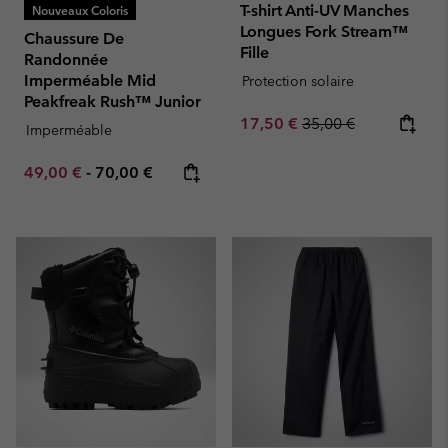
T-shirt Anti-UV Manches
Nouveaux Coloris
Longues Fork Stream™
Chaussure De
Fille
Randonnée
Imperméable Mid
Protection solaire
Peakfreak Rush™ Junior
Sale price:
Regular price:
17,50 €
35,00 €
Imperméable
Minimum sale price:
Maximum price:
49,00 €
-
70,00 €