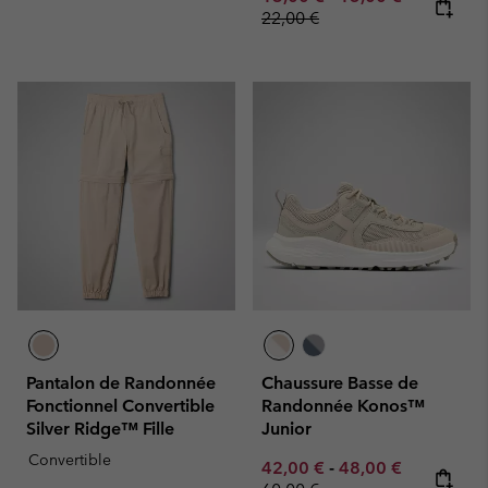
22,00 €
Pantalon de Randonnée
Chaussure Basse de
Fonctionnel Convertible
Randonnée Konos™
Silver Ridge™ Fille
Junior
Convertible
Minimum sale price:
Maximum sale pric
Regular pr
42,00 €
-
48,00 €