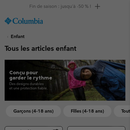
Remise de 10 % à saisir
SKIP
Columbia
TO
Sportswear
CONTENT
Enfant
SKIP
TO
Tous les articles enfant
MAIN
NAV
SKIP
TO
Conçu pour
SEARCH
garder le rythme
Des designs durables
et une protection fiable.
Garçons (4-18 ans)
Filles (4-18 ans)
Tout