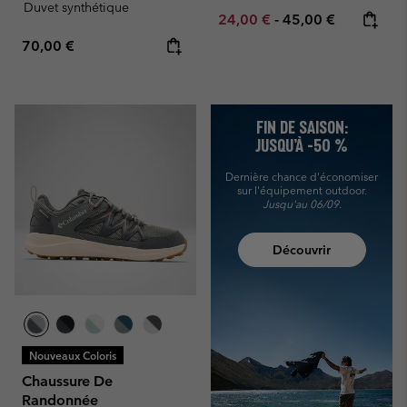
Duvet synthétique
Minimum sale price:
Maximum price:
24,00 €
-
45,00 €
Regular price:
70,00 €
FIN DE SAISON:
JUSQU’À -50 %
Dernière chance d'économiser
sur l'équipement outdoor.
Jusqu'au 06/09.
Découvrir
Nouveaux Coloris
Chaussure De
Randonnée