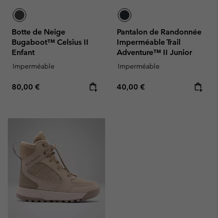
Botte de Neige
Pantalon de Randonnée
Bugaboot™ Celsius II
Imperméable Trail
Enfant
Adventure™ II Junior
Imperméable
Imperméable
Regular price:
Regular price:
80,00 €
40,00 €