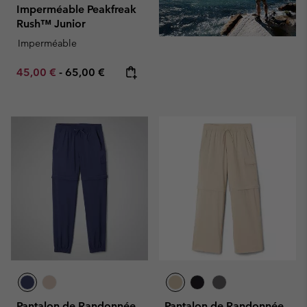
Imperméable Peakfreak
Rush™ Junior
Imperméable
Minimum sale price:
Maximum price:
45,00 €
-
65,00 €
Pantalon de Randonnée
Pantalon de Randonnée