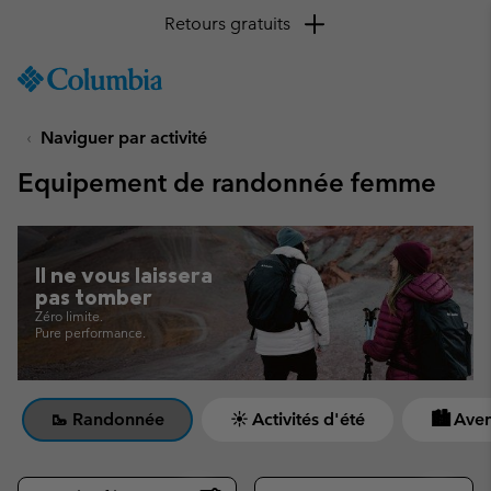
SKIP
Columbia
TO
Sportswear
CONTENT
Naviguer par activité
SKIP
TO
Equipement de randonnée femme
MAIN
NAV
SKIP
TO
Il ne vous laissera
SEARCH
pas tomber
Zéro limite.
Pure performance.
🥾 Randonnée
☀ Activités d'été
🏙 Aven