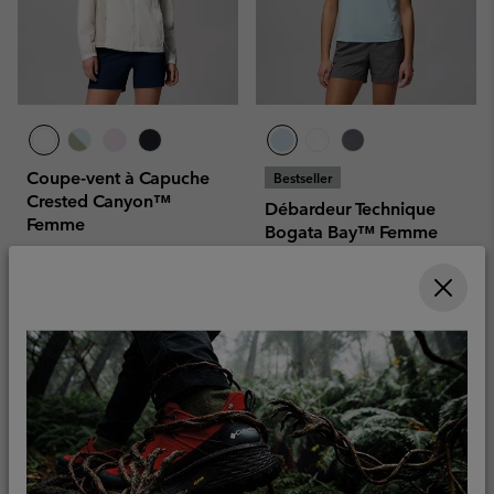
Coupe-vent à Capuche
Bestseller
Crested Canyon™
Débardeur Technique
Femme
Bogata Bay™ Femme
Compressible
Evacue l'humidité
Sale price:
Regular price:
45,00 €
75,00 €
Regular price:
30,00 €