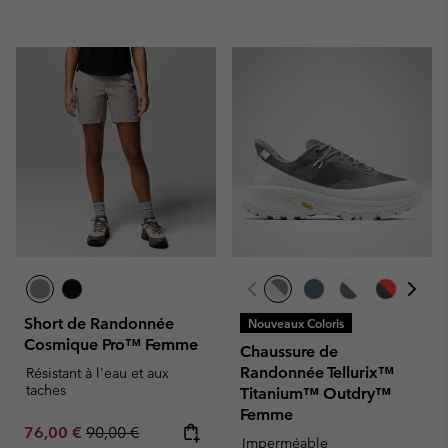
Short de Randonnée
Nouveaux Coloris
Cosmique Pro™ Femme
Chaussure de
Randonnée Tellurix™
Résistant à l'eau et aux
taches
Titanium™ Outdry™
Femme
Sale price:
Regular price:
76,00 €
90,00 €
Imperméable