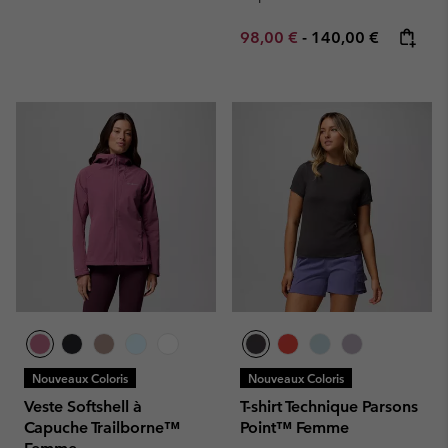
Minimum sale price:
Maximum price:
98,00 €
-
140,00 €
Nouveaux Coloris
Nouveaux Coloris
Veste Softshell à
T-shirt Technique Parsons
Capuche Trailborne™
Point™ Femme