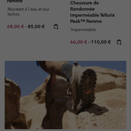
Femme
Chaussure de
Randonnée
Résistant à l'eau et aux
taches
Imperméable Tellurix
Peak™ Femme
Minimum sale price:
Maximum price:
68,00 €
-
85,00 €
Imperméable
Minimum sale price:
Maximum price:
66,00 €
-
110,00 €