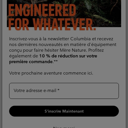
Inscrivez-vous à la newsletter Columbia et recevez
nos dernières nouveautés en matière d’équipement
Pantalon de Randonnée
Chaussure de
conçu pour faire hésiter Mère Nature. Profitez
également de
10 % de réduction sur votre
Convertible Silver Ridge
Randonnée Peakfreak™
première commande
.**
Utility™ Femme
II OutDry™ Femme
Convertible
Imperméable
Votre prochaine aventure commence ici.
Minimum sale price:
Maximum sale pric
Regular p
78,00 €
-
110,00 €
Regular price:
80,00 €
130,00 €
Votre adresse e-mail
S'inscrire Maintenant