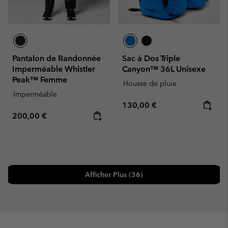
Pantalon de Randonnée
Sac à Dos Triple
Imperméable Whistler
Canyon™ 36L Unisexe
Peak™ Femme
Housse de pluie
Imperméable
Regular price:
130,00 €
Regular price:
200,00 €
Afficher Plus (36)