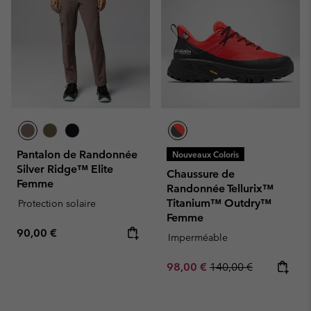
Pantalon de Randonnée
Nouveaux Coloris
Silver Ridge™ Elite
Chaussure de
Femme
Randonnée Tellurix™
Titanium™ Outdry™
Protection solaire
Femme
Regular price:
90,00 €
Imperméable
Sale price:
Regular price:
98,00 €
140,00 €