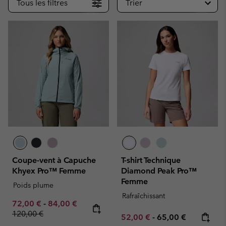
Tous les filtres
Trier
Coupe-vent à Capuche
T-shirt Technique
Khyex Pro™ Femme
Diamond Peak Pro™
Femme
Poids plume
Rafraîchissant
Minimum sale price:
Maximum sale price:
Regular price:
72,00 €
-
84,00 €
120,00 €
Minimum sale price:
Maximum price:
52,00 €
-
65,00 €