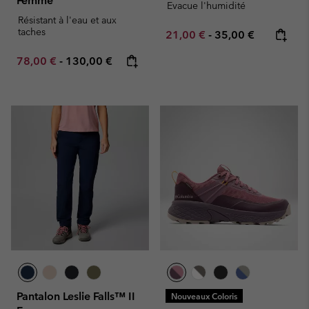
Femme
Evacue l'humidité
Résistant à l'eau et aux
taches
Minimum sale price:
Maximum price:
21,00 €
-
35,00 €
Minimum sale price:
Maximum price:
78,00 €
-
130,00 €
Pantalon Leslie Falls™ II
Nouveaux Coloris