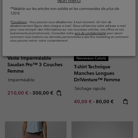
Non merci
**Valable sur les articles non soldés et les commandes de plus de
120 €.
*
Conditions
: Vous pouvez vous désabonner à tout moment. Un lien de
désabonnement figure dans chaque e-mail. Nous utiliserons votre adresse e-mail
pour vous envoyer des informations sur nos nouveaux articles, nos offres et nos
événements promotionnels. Consultez notre
avis de confidentialité
pour savoir
comment nous traitons vos données personnelles à des fins marketing et comment
vous pouvez retirer votre consentement.
Veste Imperméable
Nouveaux Coloris
Saudan Pro™ 3 Couches
T-shirt Technique
Femme
Manches Longues
DriVenture™ Femme
Imperméable
Séchage rapide
Minimum sale price:
Maximum price:
210,00 €
-
300,00 €
Minimum sale price:
Maximum price:
40,00 €
-
80,00 €