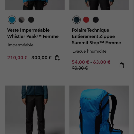
Veste Imperméable
Polaire Technique
Whistler Peak™ Femme
Entièrement Zippée
Summit Step™ Femme
Imperméable
Evacue l'humidité
Minimum sale price:
Maximum price:
210,00 €
-
300,00 €
Minimum sale price:
Maximum sale pric
Regular pr
54,00 €
-
63,00 €
90,00 €