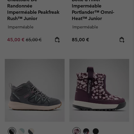
Randonnée
Imperméable
Imperméable Peakfreak
Portlander™ Omni-
Rush™ Junior
Heat™ Junior
Imperméable
Imperméable
Sale price:
Regular price:
Regular price:
45,00 €
65,00 €
85,00 €