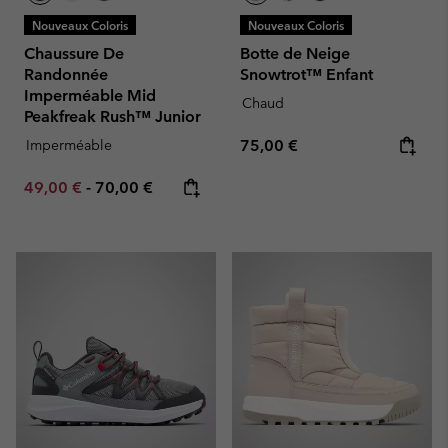
Nouveaux Coloris
Nouveaux Coloris
Chaussure De
Botte de Neige
Randonnée
Snowtrot™ Enfant
Imperméable Mid
Chaud
Peakfreak Rush™ Junior
Regular price:
Imperméable
75,00 €
Minimum sale price:
Maximum price:
49,00 €
-
70,00 €