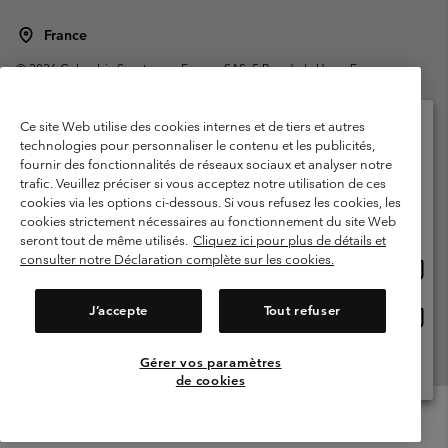
France
©
2026
Columbia Sportswear Europe SAS. 5 Rue de la Haye, Espace
Européen de l'entreprise 67300 Schiltigheim, France. Tous droits réservés.
Conditions d'utilisation
Conditions Générales de Vente
Ce site Web utilise des cookies internes et de tiers et autres
Garanties Légales
Politique de confidentialité
technologies pour personnaliser le contenu et les publicités,
fournir des fonctionnalités de réseaux sociaux et analyser notre
Veuillez sélectionner votre pays d’expédition et
Conditions d'utilisation - Membres
trafic. Veuillez préciser si vous acceptez notre utilisation de ces
votre langue
cookies via les options ci-dessous. Si vous refusez les cookies, les
Conditions D'utilisation - Contenu généré par l'utilisateur
Impressum
Achats en ligne disponibles
cookies strictement nécessaires au fonctionnement du site Web
Cookies
Public CBCR
seront tout de même utilisés.
Cliquez ici pour plus de détails et
consulter notre Déclaration complète sur les cookies.
Achat
United States
en
Service client: Lun - Sam de 9h à 13h et de 14h à 18h
(+)33159500000
ligne
J’accepte
Tout refuser
Achat
France
dispon
en
ligne
Gérer vos paramètres
Voir Tous Les Pays
dispon
de cookies
Menu
Rechercher
Connexion
Mini