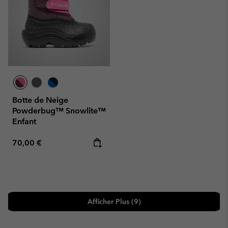
Botte de Neige
Powderbug™ Snowlite™
Enfant
Regular price:
70,00 €
Afficher Plus (9)