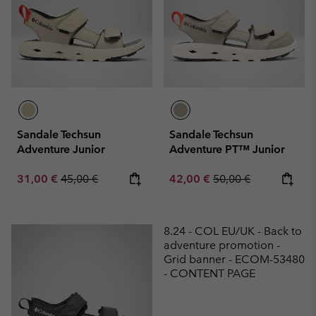
Sandale Techsun
Sandale Techsun
Adventure Junior
Adventure PT™ Junior
Sale price:
Regular price:
Sale price:
Regular price:
31,00 €
45,00 €
42,00 €
50,00 €
8.24 - COL EU/UK - Back to
adventure promotion -
Grid banner - ECOM-53480
- CONTENT PAGE