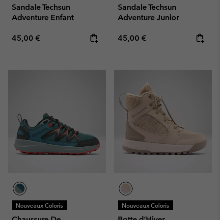
Sandale Techsun
Sandale Techsun
Adventure Enfant
Adventure Junior
Regular price:
Regular price:
45,00 €
45,00 €
Nouveaux Coloris
Nouveaux Coloris
Chaussure De
Botte d’Hiver