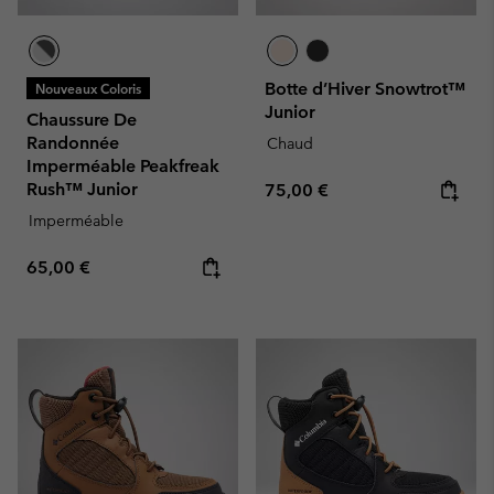
Botte d’Hiver Snowtrot™
Nouveaux Coloris
Junior
Chaussure De
Randonnée
Chaud
Imperméable Peakfreak
Rush™ Junior
Regular price:
75,00 €
Imperméable
Regular price:
65,00 €