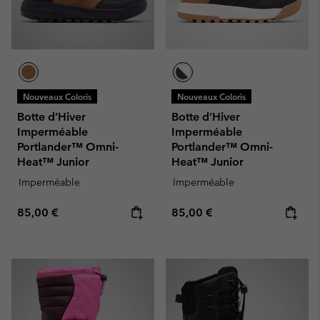
Nouveaux Coloris
Nouveaux Coloris
Botte d’Hiver
Botte d’Hiver
Imperméable
Imperméable
Portlander™ Omni-
Portlander™ Omni-
Heat™ Junior
Heat™ Junior
Imperméable
Imperméable
Regular price:
Regular price:
85,00 €
85,00 €