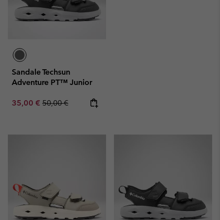
Sandale Techsun
Adventure PT™ Junior
Sale price:
Regular price:
35,00 €
50,00 €