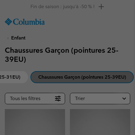
Remise de 10 % à saisir
SKIP
Columbia
TO
Sportswear
CONTENT
Enfant
SKIP
TO
Chaussures Garçon (pointures 25-
MAIN
NAV
39EU)
SKIP
TO
 25-31EU)
Chaussures Garçon (pointures 25-39EU)
SEARCH
Tous les filtres
Trier