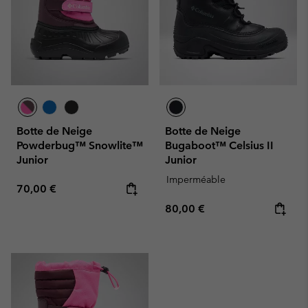
Botte de Neige
Botte de Neige
Powderbug™ Snowlite™
Bugaboot™ Celsius II
Junior
Junior
Imperméable
Regular price:
70,00 €
Regular price:
80,00 €