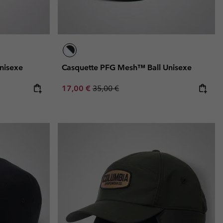
nisexe
Casquette PFG Mesh™ Ball Unisexe
Sale price:
Regular price:
17,00 €
35,00 €