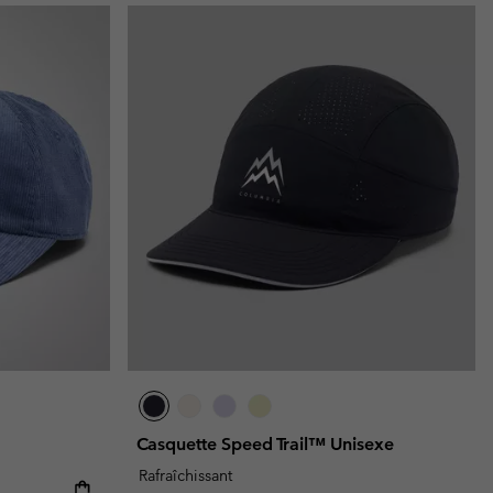
Casquette Speed Trail™ Unisexe
Rafraîchissant
e:
ice: