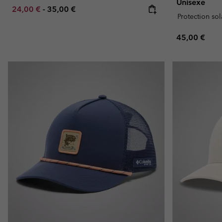
Unisexe
Minimum sale price:
Maximum price:
24,00 €
-
35,00 €
Protection sol
Regular pric
45,00 €