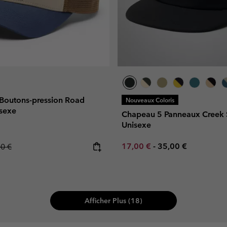
 Boutons-pression Road
Nouveaux Coloris
sexe
Chapeau 5 Panneaux Creek
Unisexe
Minimum sale price:
Maximum price:
lar price:
17,00 €
-
35,00 €
00 €
Afficher Plus (18)