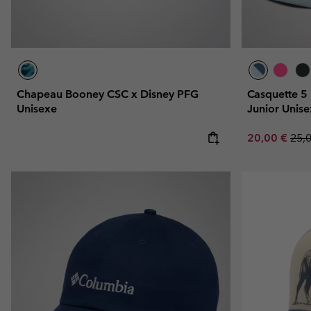
Chapeau Booney CSC x Disney PFG
Casquette 5
Unisexe
Junior Unis
Sale price:
Regu
20,00 €
25,