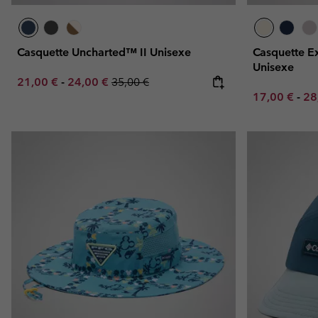
Casquette Uncharted™ II Unisexe
Casquette E
Unisexe
Minimum sale price:
Maximum sale price:
Regular price:
21,00 €
-
24,00 €
35,00 €
Minimum sal
Ma
17,00 €
-
28