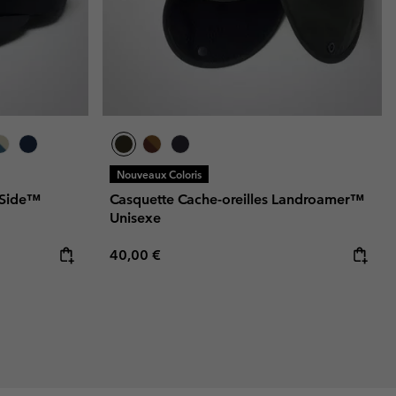
Nouveaux Coloris
 Side™
Casquette Cache-oreilles Landroamer™
Unisexe
Regular price:
40,00 €