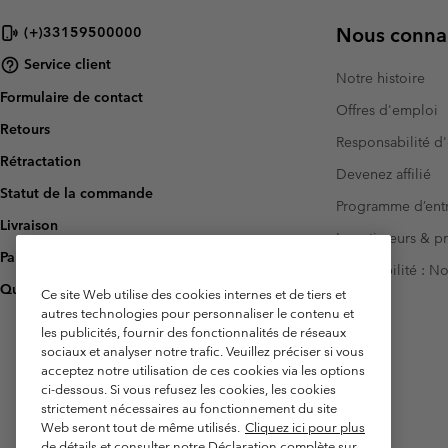
Nous connai
(+)33159500000
Service client
Notre histoire
Formulaire de contact
Offres d'emploi
Retours
Responsabilité d'
Rétractation
Devenez affilié
Statut de la commande
Programme d’entr
Livraison
Investisseurs & p
Paiement
Accessibilité : 
Questions fréquentes
Ce site Web utilise des cookies internes et de tiers et
autres technologies pour personnaliser le contenu et
les publicités, fournir des fonctionnalités de réseaux
sociaux et analyser notre trafic. Veuillez préciser si vous
acceptez notre utilisation de ces cookies via les options
ci-dessous. Si vous refusez les cookies, les cookies
strictement nécessaires au fonctionnement du site
Web seront tout de même utilisés.
Cliquez ici pour plus
de détails et consulter notre Déclaration complète sur