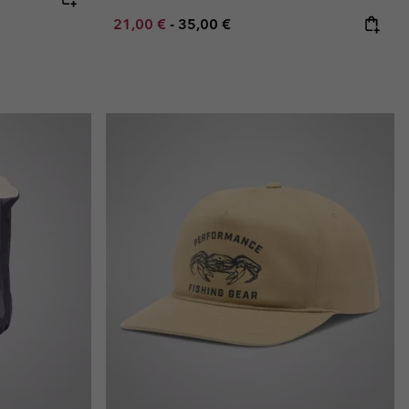
Minimum sale price:
Maximum price:
21,00 €
-
35,00 €