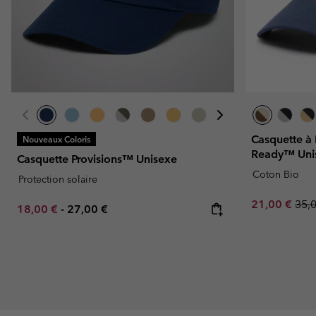
Casquette à
Nouveaux Coloris
Ready™ Uni
Casquette Provisions™ Unisexe
Coton Bio
Protection solaire
Sale price:
Regu
21,00 €
35,
Minimum sale price:
Maximum price:
18,00 €
-
27,00 €