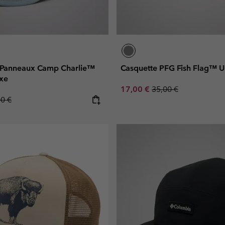
 Panneaux Camp Charlie™
Casquette PFG Fish Flag™ U
exe
Sale price:
Regular price:
17,00 €
35,00 €
lar price:
00 €