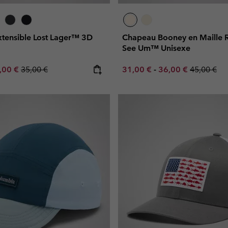
xtensible Lost Lager™ 3D
Chapeau Booney en Maille 
See Um™ Unisexe
e price:
ximum sale price:
Regular price:
Minimum sale price:
Maximum sale pric
Regular pr
,00 €
35,00 €
31,00 €
-
36,00 €
45,00 €