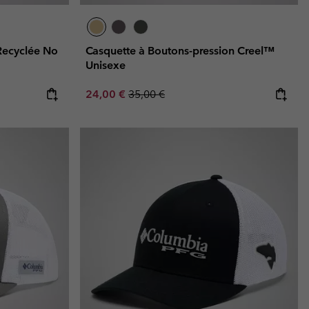
Recyclée No
Casquette à Boutons-pression Creel™
Unisexe
e:
ice:
Sale price:
Regular price:
24,00 €
35,00 €