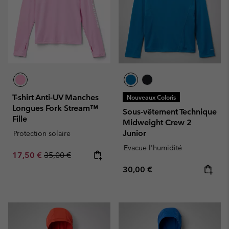
T-shirt Anti-UV Manches
Nouveaux Coloris
Longues Fork Stream™
Sous-vêtement Technique
Fille
Midweight Crew 2
Junior
Protection solaire
Evacue l'humidité
Sale price:
Regular price:
17,50 €
35,00 €
Regular price:
30,00 €