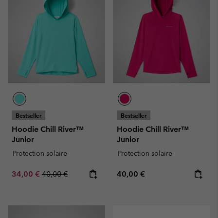
Bestseller
Bestseller
Hoodie Chill River™
Hoodie Chill River™
Junior
Junior
Protection solaire
Protection solaire
Sale price:
Regular price:
Regular price:
34,00 €
40,00 €
40,00 €