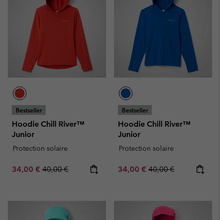
Bestseller
Bestseller
Hoodie Chill River™
Hoodie Chill River™
Junior
Junior
Protection solaire
Protection solaire
Sale price:
Regular price:
Sale price:
Regular price:
34,00 €
40,00 €
34,00 €
40,00 €