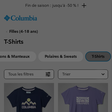
Remise de 10 % à saisir
SKIP
Columbia
TO
Sportswear
CONTENT
Filles (4-18 ans)
SKIP
TO
T-Shirts
MAIN
NAV
SKIP
sons & Manteaux
Polaires & Sweats
T-Shirts
TO
SEARCH
Tous les filtres
Trier