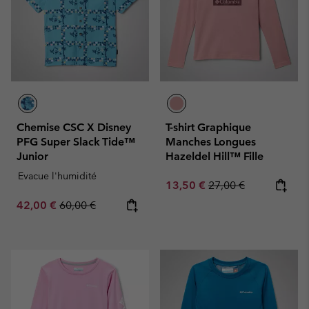
Chemise CSC X Disney
T-shirt Graphique
PFG Super Slack Tide™
Manches Longues
Junior
Hazeldel Hill™ Fille
Evacue l'humidité
Sale price:
Regular price:
13,50 €
27,00 €
Sale price:
Regular price:
42,00 €
60,00 €