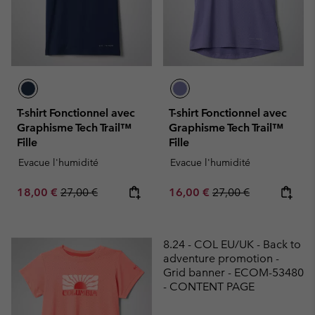
T-shirt Fonctionnel avec
T-shirt Fonctionnel avec
Graphisme Tech Trail™
Graphisme Tech Trail™
Fille
Fille
Evacue l'humidité
Evacue l'humidité
Sale price:
Regular price:
Sale price:
Regular price:
18,00 €
27,00 €
16,00 €
27,00 €
8.24 - COL EU/UK - Back to
adventure promotion -
Grid banner - ECOM-53480
- CONTENT PAGE