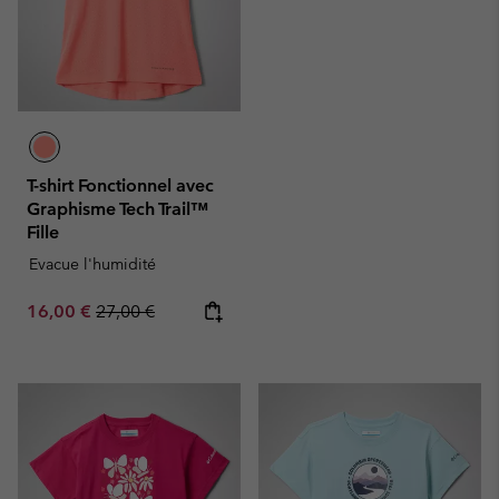
T-shirt Fonctionnel avec
Graphisme Tech Trail™
Fille
Evacue l'humidité
Sale price:
Regular price:
16,00 €
27,00 €