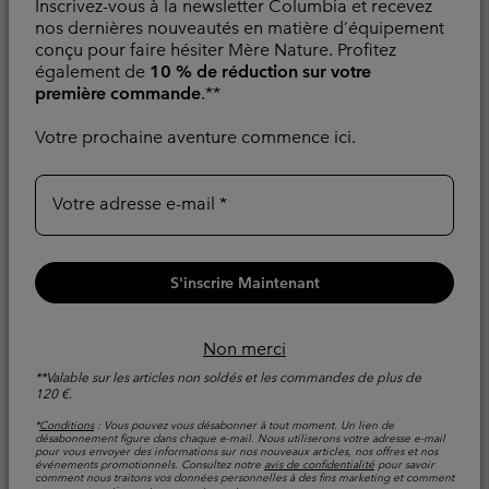
Inscrivez-vous à la newsletter Columbia et recevez
Chaussure de
Chaussure de
nos dernières nouveautés en matière d’équipement
Randonnée Konos™ TRS
Randonnée Konos™ TRS
conçu pour faire hésiter Mère Nature. Profitez
II OutDry™ Femme
II OutDry™ Femme
également de
10 % de réduction sur votre
première commande
.**
Imperméable
Imperméable
Votre prochaine aventure commence ici.
Sale price:
Regular price:
Regular price:
84,00 €
120,00 €
120,00 €
Comparer
Comparer
Votre adresse e-mail
S'inscrire Maintenant
Non merci
**Valable sur les articles non soldés et les commandes de plus de
120 €.
*
Conditions
: Vous pouvez vous désabonner à tout moment. Un lien de
désabonnement figure dans chaque e-mail. Nous utiliserons votre adresse e-mail
pour vous envoyer des informations sur nos nouveaux articles, nos offres et nos
événements promotionnels. Consultez notre
avis de confidentialité
pour savoir
comment nous traitons vos données personnelles à des fins marketing et comment