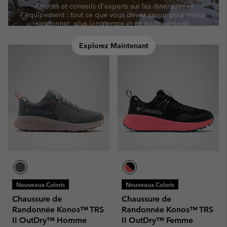
Astuces et conseils d'experts sur les itinéraires et
l'équipement : tout ce que vous devez savoir pour mieux
randonner, plus longtemps et en toute sérénité.
Explorez Maintenant
Nouveaux Coloris
Nouveaux Coloris
Chaussure de
Chaussure de
Randonnée Konos™ TRS
Randonnée Konos™ TRS
II OutDry™ Homme
II OutDry™ Femme