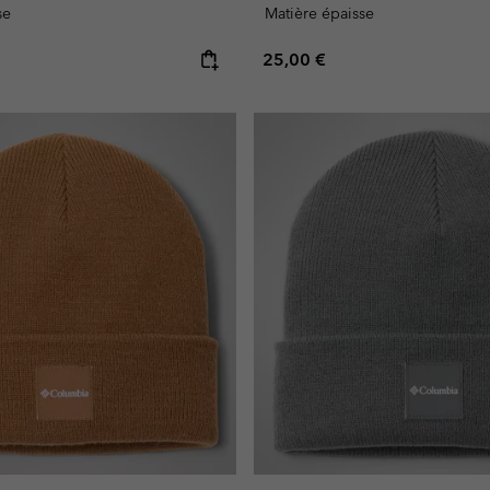
se
Matière épaisse
e:
Regular price:
25,00 €