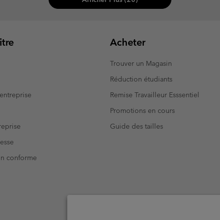
tre
Acheter
Trouver un Magasin
Réduction étudiants
entreprise
Remise Travailleur Esssentiel
Promotions en cours
eprise
Guide des tailles
resse
Non conforme