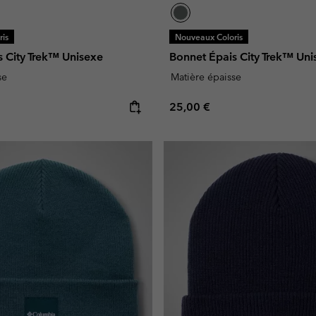
is
Nouveaux Coloris
s City Trek™ Unisexe
Bonnet Épais City Trek™ Uni
se
Matière épaisse
e:
Regular price:
25,00 €