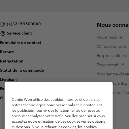
Nous connai
(+)33159500000
Service client
Notre histoire
Formulaire de contact
Offres d'emploi
Retours
Responsabilité d'
Rétractation
Devenez affilié
Statut de la commande
Programme d’entr
Livraison
Investisseurs & p
Paiement
Accessibilité : 
Questions fréquentes
Ce site Web utilise des cookies internes et de tiers et
autres technologies pour personnaliser le contenu et
les publicités, fournir des fonctionnalités de réseaux
sociaux et analyser notre trafic. Veuillez préciser si vous
acceptez notre utilisation de ces cookies via les options
ci-dessous. Si vous refusez les cookies, les cookies