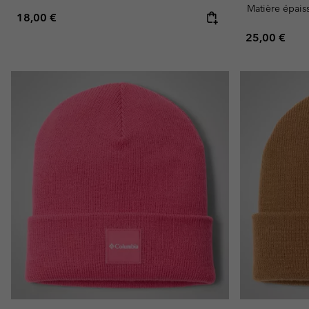
Matière épais
Regular price:
18,00 €
Regular pric
25,00 €