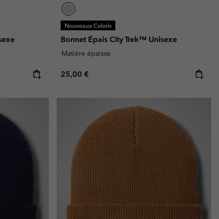
Nouveaux Coloris
sexe
Bonnet Épais City Trek™ Unisexe
Matière épaisse
Regular price:
25,00 €