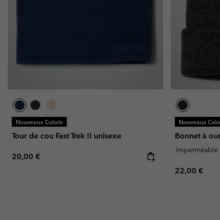
Nouveaux Coloris
Nouveaux Color
Tour de cou Fast Trek II unisexe
Bonnet à our
Imperméable
Regular price:
20,00 €
Regular pric
22,00 €