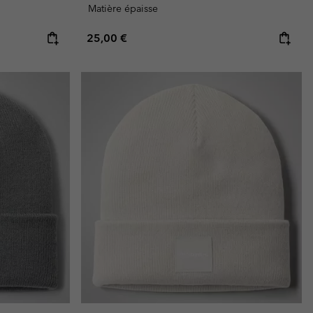
Matière épaisse
Regular price:
25,00 €