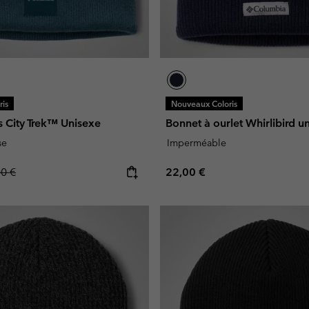
is
Nouveaux Coloris
s City Trek™ Unisexe
Bonnet à ourlet Whirlibird u
se
Imperméable
lar price:
Regular price:
00 €
22,00 €