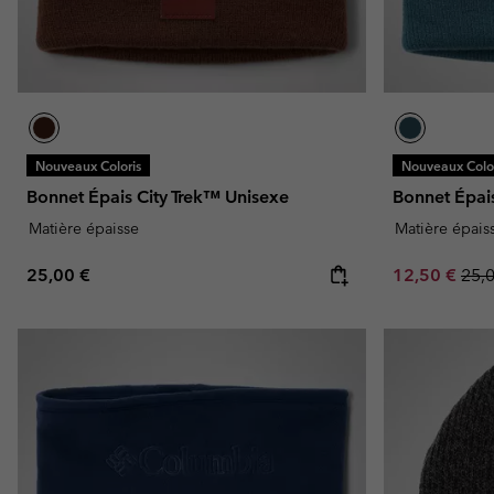
Nouveaux Coloris
Nouveaux Color
Bonnet Épais City Trek™ Unisexe
Bonnet Épai
Matière épaisse
Matière épais
Regular price:
Sale price:
Regu
25,00 €
12,50 €
25,