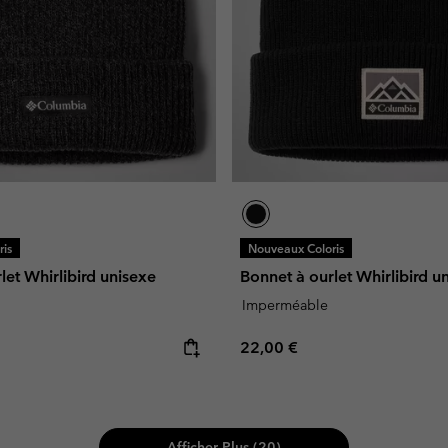
is
Nouveaux Coloris
let Whirlibird unisexe
Bonnet à ourlet Whirlibird u
Imperméable
e:
Regular price:
22,00 €
Afficher Plus (20)