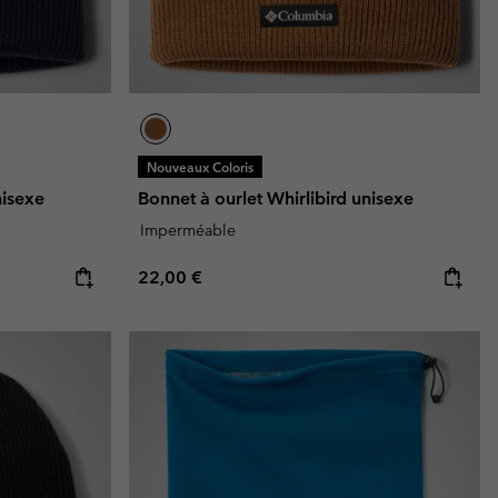
Nouveaux Coloris
nisexe
Bonnet à ourlet Whirlibird unisexe
Imperméable
Regular price:
22,00 €