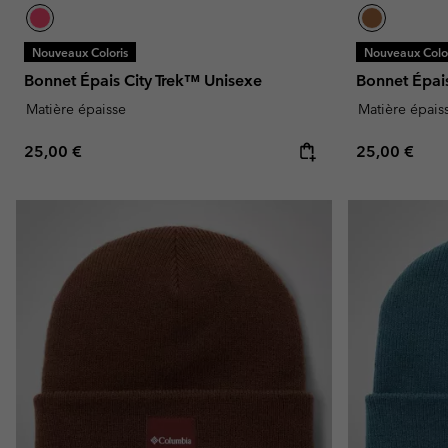
Nouveaux Coloris
Nouveaux Color
Bonnet Épais City Trek™ Unisexe
Bonnet Épai
Matière épaisse
Matière épais
Regular price:
Regular pric
25,00 €
25,00 €