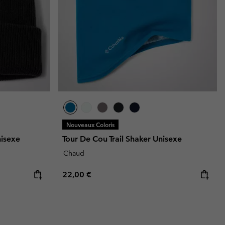
Nouveaux Coloris
nisexe
Tour De Cou Trail Shaker Unisexe
Chaud
Regular price:
22,00 €