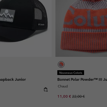
Nouveaux Coloris
napback Junior
Bonnet Polar Powder™ III Ju
Chaud
e:
Sale price:
Regular price:
11,00 €
22,00 €