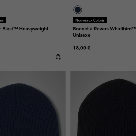
is
Nouveaux Coloris
ic Blast™ Heavyweight
Bonnet à Revers Whirlibird™
Unisexe
Regular price:
18,00 €
e: