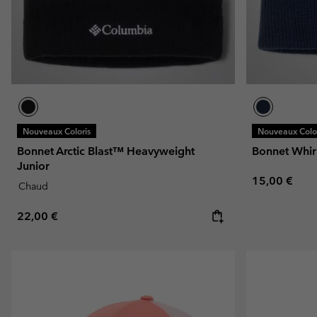
Nouveaux Coloris
Nouveaux Color
Bonnet Arctic Blast™ Heavyweight
Bonnet Whir
Junior
Regular pric
15,00 €
Chaud
Regular price:
22,00 €