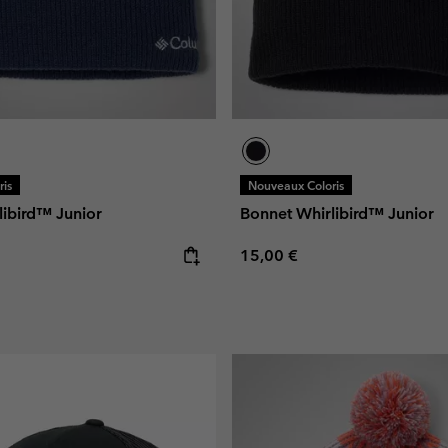
is
Nouveaux Coloris
libird™ Junior
Bonnet Whirlibird™ Junior
e:
Regular price:
15,00 €