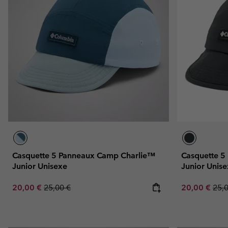
Omni-MAX™
Amaze™
Polaires
Polaires
Omni-MAX™
Polaires Techniques
Polaires Techniques
Polaires Sherpa
Polaires Sherpa
Polaires Casual
Polaires Casual
Polaires sans manche
Polaires sans manche
Casquette 5 Panneaux Camp Charlie™
Casquette 5
Junior Unisexe
Junior Unis
Sale price:
Regular price:
Sale price:
Regu
20,00 €
25,00 €
20,00 €
25,