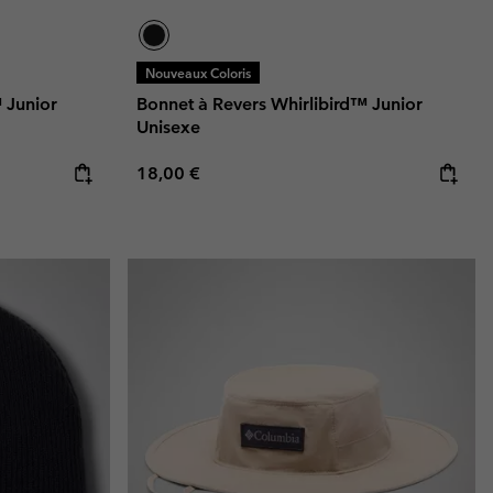
Nouveaux Coloris
 Junior
Bonnet à Revers Whirlibird™ Junior
Unisexe
Regular price:
18,00 €