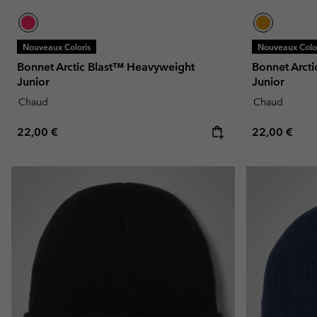
Nouveaux Coloris
Nouveaux Color
Bonnet Arctic Blast™ Heavyweight
Bonnet Arct
Junior
Junior
Chaud
Chaud
Regular price:
Regular pric
22,00 €
22,00 €