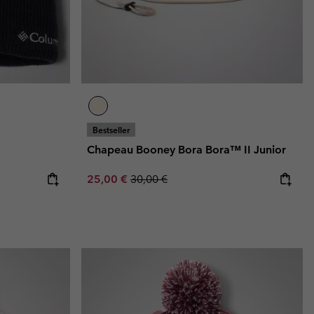
Bestseller
Chapeau Booney Bora Bora™ II Junior
Sale price:
Regular price:
25,00 €
30,00 €