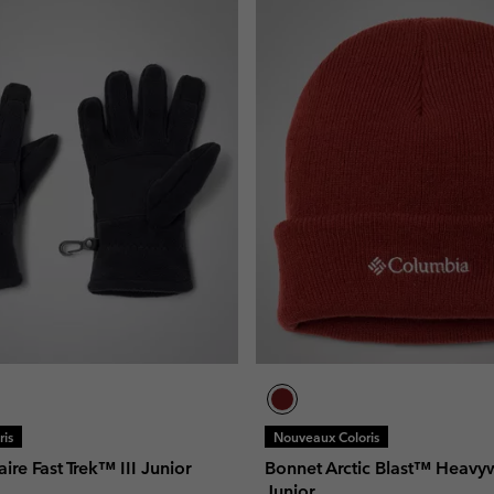
is
Nouveaux Coloris
ire Fast Trek™ III Junior
Bonnet Arctic Blast™ Heavy
Junior