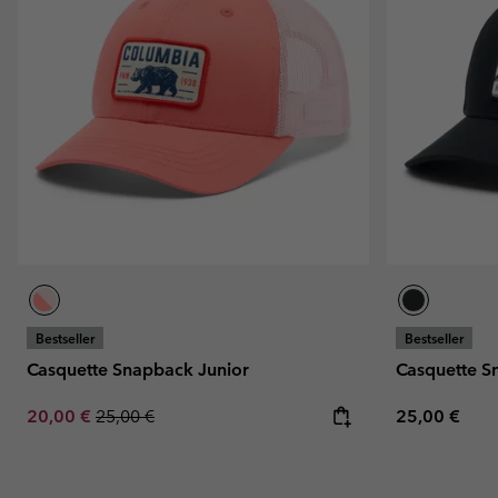
Bestseller
Bestseller
Casquette Snapback Junior
Casquette S
Sale price:
Regular price:
Regular pric
20,00 €
25,00 €
25,00 €