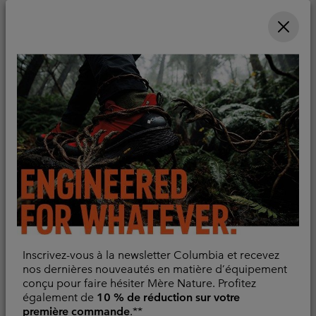
Pantalon de Randonnée
Bestseller
Softshell Vast Canyon™
Pantalon de Randonnée
Omni-HEAT™ Infinity
Cargo Skien Valley™
Femme
Femme
Résistant à l'eau et aux
Protection solaire
taches
Regular price:
100,00 €
Sale price:
Regular price:
65,00 €
130,00 €
Inscrivez-vous à la newsletter Columbia et recevez
nos dernières nouveautés en matière d’équipement
conçu pour faire hésiter Mère Nature. Profitez
également de
10 % de réduction sur votre
première commande
.**