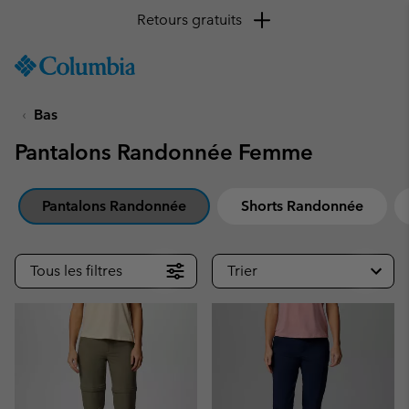
SKIP
Columbia
TO
Sportswear
CONTENT
Bas
SKIP
TO
Pantalons Randonnée Femme
MAIN
NAV
SKIP
Pantalons Randonnée
Shorts Randonnée
TO
SEARCH
Tous les filtres
Trier