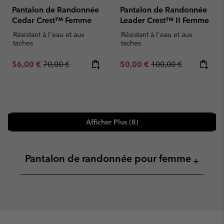
Pantalon de Randonnée
Pantalon de Randonnée
Cedar Crest™ Femme
Leader Crest™ II Femme
Résistant à l'eau et aux
Résistant à l'eau et aux
taches
taches
Sale price:
Regular price:
Sale price:
Regular price:
56,00 €
70,00 €
50,00 €
100,00 €
Afficher Plus (8)
Pantalon de randonnée pour femme
+