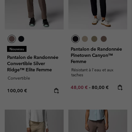
Pantalon de Randonnée
Nouveau
Pinetown Canyon™
Pantalon de Randonnée
Femme
Convertible Silver
Ridge™ Elite Femme
Résistant à l'eau et aux
taches
Convertible
Minimum sale price:
Maximum price:
48,00 €
-
80,00 €
Regular price:
100,00 €