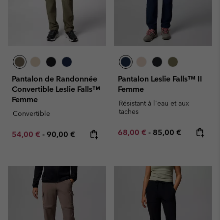
Pantalon de Randonnée
Pantalon Leslie Falls™ II
Convertible Leslie Falls™
Femme
Femme
Résistant à l'eau et aux
taches
Convertible
Minimum sale price:
Maximum price:
68,00 €
-
85,00 €
Minimum sale price:
Maximum price:
54,00 €
-
90,00 €