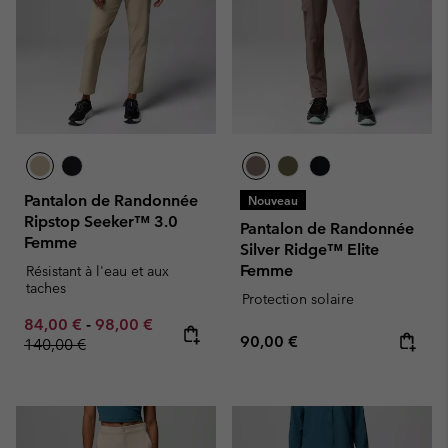
Pantalon de Randonnée
Nouveau
Ripstop Seeker™ 3.0
Pantalon de Randonnée
Femme
Silver Ridge™ Elite
Femme
Résistant à l'eau et aux
taches
Protection solaire
Minimum sale price:
Maximum sale price:
Regular price:
84,00 €
-
98,00 €
Regular price:
90,00 €
140,00 €