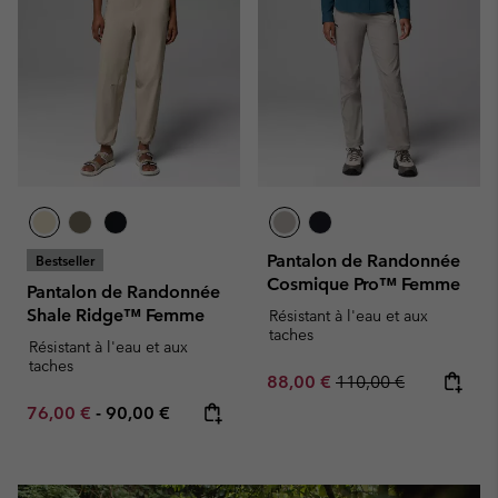
Pantalon de Randonnée
Bestseller
Cosmique Pro™ Femme
Pantalon de Randonnée
Shale Ridge™ Femme
Résistant à l'eau et aux
taches
Résistant à l'eau et aux
taches
Sale price:
Regular price:
88,00 €
110,00 €
Minimum sale price:
Maximum price:
76,00 €
-
90,00 €