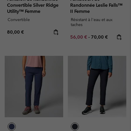
Convertible Silver Ridge
Randonnée Leslie Falls™
Utility™ Femme
II Femme
Convertible
Résistant à l'eau et aux
taches
Regular price:
80,00 €
Minimum sale price:
Maximum price:
56,00 €
-
70,00 €