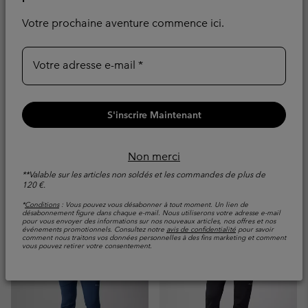
Votre prochaine aventure commence ici.
Votre adresse e-mail
Pantalon Taille Haute
Pantalon Taille Haute
S'inscrire Maintenant
Back Beauty™ Femme
Back Beauty™ Femme
Chaud
Chaud
Non merci
**Valable sur les articles non soldés et les commandes de plus de
Regular price:
Regular price:
90,00 €
90,00 €
120 €.
*
Conditions
: Vous pouvez vous désabonner à tout moment. Un lien de
désabonnement figure dans chaque e-mail. Nous utiliserons votre adresse e-mail
pour vous envoyer des informations sur nos nouveaux articles, nos offres et nos
événements promotionnels. Consultez notre
avis de confidentialité
pour savoir
comment nous traitons vos données personnelles à des fins marketing et comment
vous pouvez retirer votre consentement.