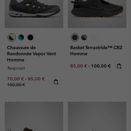
Chaussure de
Basket Terrastride™ CRZ
Randonnée Vapor Vent
Homme
Homme
Minimum sale price:
Maximum price:
85,00 €
-
100,00 €
Respirant
Minimum sale price:
Maximum sale price:
Regular price:
70,00 €
-
85,00 €
100,00 €