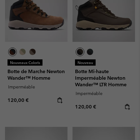
Nouveaux Coloris
Nouveau
Botte de Marche Newton
Botte Mi-haute
Wander™ Homme
Imperméable Newton
Wander™ LTR Homme
Imperméable
Imperméable
Regular price:
120,00 €
Regular price:
120,00 €