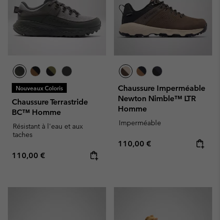
Chaussure Imperméable
Nouveaux Coloris
Newton Nimble™ LTR
Chaussure Terrastride
Homme
BC™ Homme
Imperméable
Résistant à l'eau et aux
taches
Regular price:
110,00 €
Regular price:
110,00 €