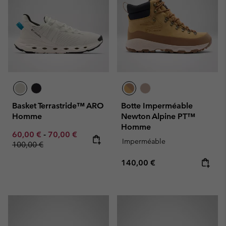
Basket Terrastride™ ARO
Botte Imperméable
Homme
Newton Alpine PT™
Homme
Minimum sale price:
Maximum sale price:
Regular price:
60,00 €
-
70,00 €
Imperméable
100,00 €
Regular price:
140,00 €