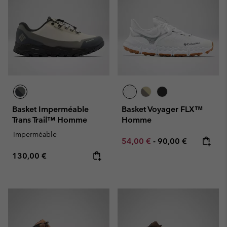
Basket Imperméable
Basket Voyager FLX™
Trans Trail™ Homme
Homme
Imperméable
Minimum sale price:
Maximum price:
54,00 €
-
90,00 €
Regular price:
130,00 €