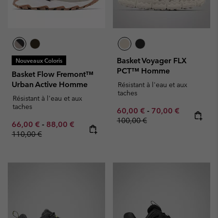
Basket Voyager FLX
Nouveaux Coloris
PCT™ Homme
Basket Flow Fremont™
Urban Active Homme
Résistant à l'eau et aux
taches
Résistant à l'eau et aux
taches
Minimum sale price:
Maximum sale pric
Regular pr
60,00 €
-
70,00 €
100,00 €
Minimum sale price:
Maximum sale price:
Regular price:
66,00 €
-
88,00 €
110,00 €