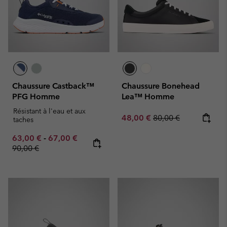
Chaussure Castback™
Chaussure Bonehead
PFG Homme
Lea™ Homme
Résistant à l'eau et aux
Sale price:
Regular price:
48,00 €
80,00 €
taches
Minimum sale price:
Maximum sale price:
Regular price:
63,00 €
-
67,00 €
90,00 €