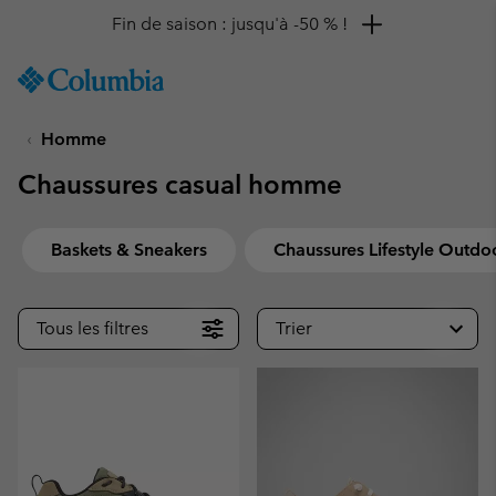
Remise de 10 % à saisir
SKIP
Columbia
TO
Sportswear
CONTENT
Homme
SKIP
TO
Chaussures casual homme
MAIN
NAV
SKIP
Baskets & Sneakers
Chaussures Lifestyle Outdo
TO
SEARCH
Tous les filtres
Trier