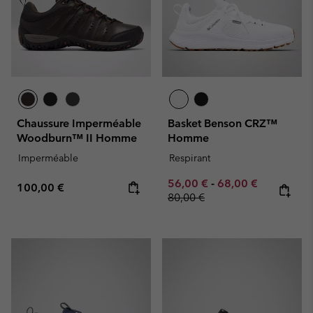
Chaussure Imperméable
Basket Benson CRZ™
Woodburn™ II Homme
Homme
Imperméable
Respirant
Minimum sale price:
Maximum sale pric
Regular pr
56,00 €
-
68,00 €
Regular price:
100,00 €
80,00 €