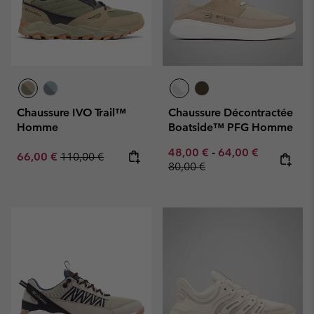
Chaussure IVO Trail™
Chaussure Décontractée
Homme
Boatside™ PFG Homme
Minimum sale price:
Maximum sale pric
Regular pr
48,00 €
-
64,00 €
Sale price:
Regular price:
66,00 €
110,00 €
80,00 €