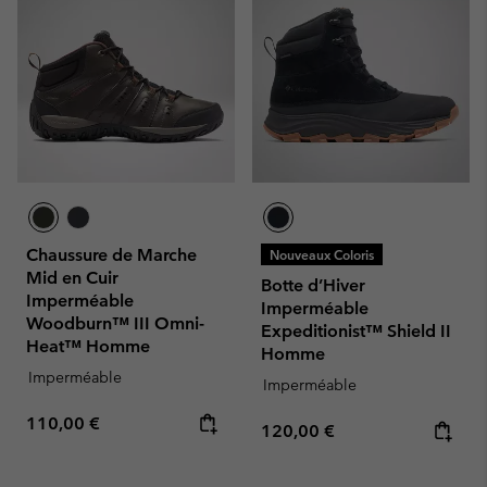
Chaussure de Marche
Nouveaux Coloris
Mid en Cuir
Botte d’Hiver
Imperméable
Imperméable
Woodburn™ III Omni-
Expeditionist™ Shield II
Heat™ Homme
Homme
Imperméable
Imperméable
Regular price:
110,00 €
Regular price:
120,00 €