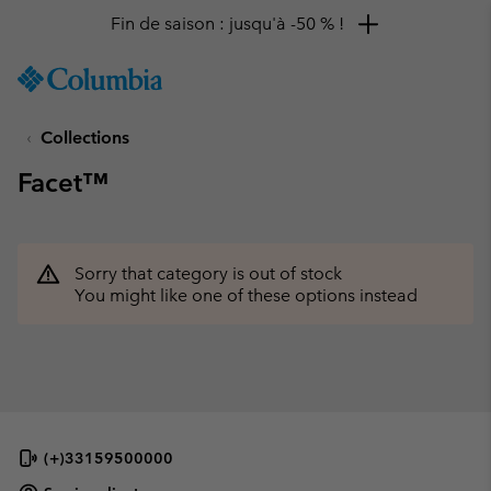
Fin de saison : jusqu'à -50 % !
SKIP
Columbia
TO
Sportswear
CONTENT
Collections
SKIP
TO
Facet™
MAIN
NAV
SKIP
TO
Sorry that category is out of stock
SEARCH
You might like one of these options instead
(+)33159500000