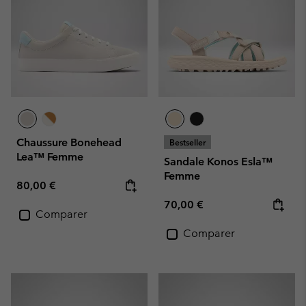
Chaussure Bonehead
Bestseller
Lea™ Femme
Sandale Konos Esla™
Femme
Regular price:
80,00 €
Regular price:
70,00 €
Comparer
Comparer