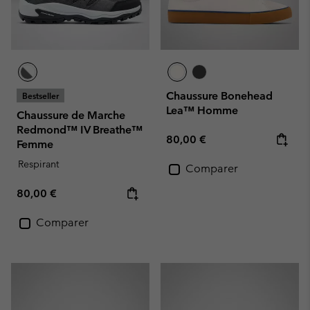
Chaussure Bonehead
Bestseller
Lea™ Homme
Chaussure de Marche
Redmond™ IV Breathe™
Regular price:
80,00 €
Femme
Respirant
Comparer
Regular price:
80,00 €
Comparer