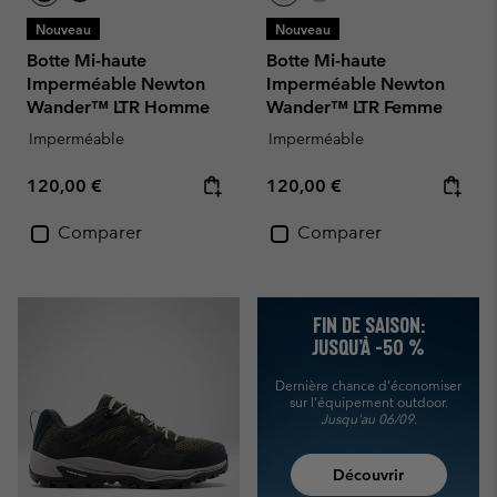
Nouveau
Nouveau
Botte Mi-haute
Botte Mi-haute
Imperméable Newton
Imperméable Newton
Wander™ LTR Homme
Wander™ LTR Femme
Imperméable
Imperméable
Regular price:
Regular price:
120,00 €
120,00 €
Comparer
Comparer
FIN DE SAISON:
JUSQU’À -50 %
Dernière chance d'économiser
sur l'équipement outdoor.
Jusqu'au 06/09.
Découvrir