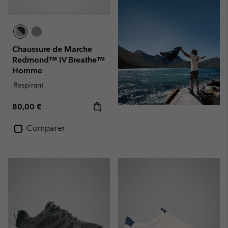
Chaussure de Marche
Redmond™ IV Breathe™
Homme
Respirant
Regular price:
80,00 €
Comparer