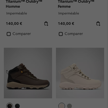
Titanium™ Outdry™
Titanium™ Outdry™
Homme
Femme
Imperméable
Imperméable
Regular price:
Regular price:
140,00 €
140,00 €
Comparer
Comparer