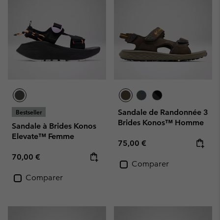
Sandale de Randonnée 3
Bestseller
Brides Konos™ Homme
Sandale à Brides Konos
Elevate™ Femme
Regular price:
75,00 €
Regular price:
70,00 €
Comparer
Comparer