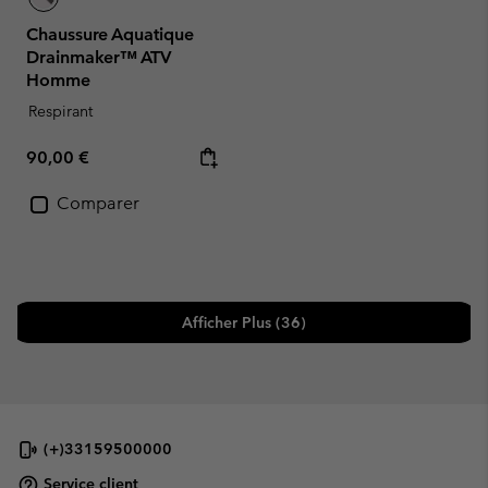
Chaussure Aquatique
Drainmaker™ ATV
Homme
Respirant
Regular price:
90,00 €
Comparer
Afficher Plus (36)
(+)33159500000
Service client