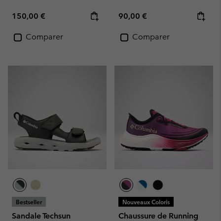
Regular price:
Regular price:
150,00 €
90,00 €
Comparer
Comparer
Bestseller
Nouveaux Coloris
Sandale Techsun
Chaussure de Running