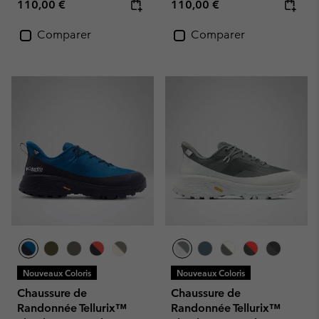
Regular price:
Regular price:
110,00 €
110,00 €
Comparer
Comparer
Nouveaux Coloris
Nouveaux Coloris
Chaussure de
Chaussure de
Randonnée Tellurix™
Randonnée Tellurix™