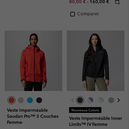
Minimum sale price:
Maximum price:
80,00 €
-
160,00 €
Comparer
Veste Imperméable
Nouveaux Coloris
Saudan Pro™ 3 Couches
Veste Imperméable Inner
Femme
Limits™ IV Femme