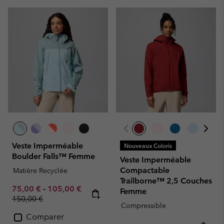
Veste Imperméable
Nouveaux Coloris
Boulder Falls™ Femme
Veste Imperméable
Compactable
Matière Recyclée
Trailborne™ 2,5 Couches
Minimum sale price:
Maximum sale price:
Regular price:
75,00 €
-
105,00 €
Femme
150,00 €
Compressible
Comparer