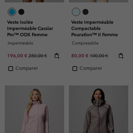
Veste Isolée
Veste Imperméable
Imperméable Cassiar
Compactable
Pro™ ODX Femme
Pouration™ II Femme
Imperméable
Compressible
Sale price:
Regular price:
Sale price:
Regular price:
196,00 €
280,00 €
80,00 €
100,00 €
Comparer
Comparer