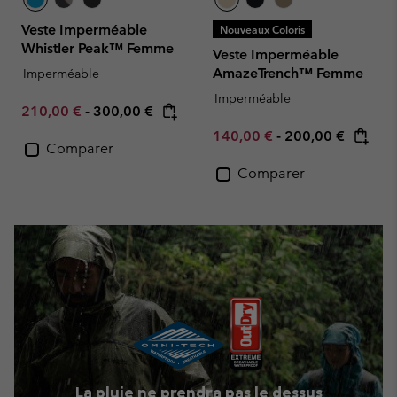
Veste Imperméable
Nouveaux Coloris
Whistler Peak™ Femme
Veste Imperméable
AmazeTrench™ Femme
Imperméable
Imperméable
Minimum sale price:
Maximum price:
210,00 €
-
300,00 €
Minimum sale price:
Maximum price:
140,00 €
-
200,00 €
Comparer
Comparer
La pluie ne prendra pas le dessus