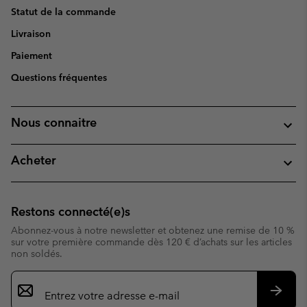
Statut de la commande
Livraison
Paiement
Questions fréquentes
Nous connaitre
Acheter
Restons connecté(e)s
Abonnez-vous à notre newsletter et obtenez une remise de 10 %
sur votre première commande dès 120 € d’achats sur les articles
non soldés.
Inscription
par
e-
S’abo