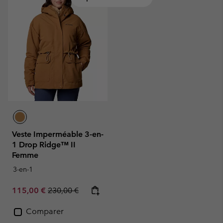
Veste Imperméable 3-en-
1 Drop Ridge™ II
Femme
3-en-1
Sale price:
Regular price:
115,00 €
230,00 €
Comparer