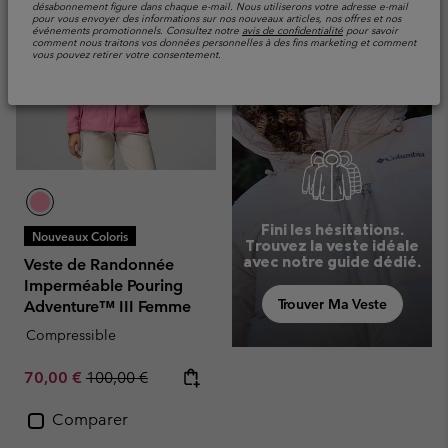
désabonnement figure dans chaque e-mail. Nous utiliserons votre adresse e-mail
pour vous envoyer des informations sur nos nouveaux articles, nos offres et nos
événements promotionnels. Consultez notre
avis de confidentialité
pour savoir
comment nous traitons vos données personnelles à des fins marketing et comment
vous pouvez retirer votre consentement.
Fini les hésitations.
Nouveaux Coloris
Trouvez la veste idéale
avec notre guide dédié.
Veste de Randonnée
Imperméable Pouring
Trouver Ma Veste
Adventure™ III Femme
Compressible
Sale price:
Regular price:
70,00 €
100,00 €
Comparer