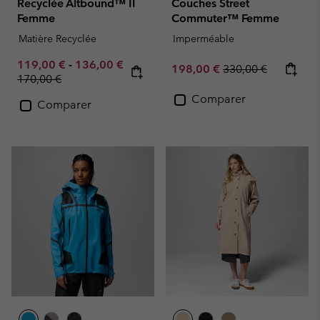
Recyclée Altbound™ II
Couches Street
Femme
Commuter™ Femme
Matière Recyclée
Imperméable
Minimum sale price:
Maximum sale price:
119,00 €
-
136,00 €
Sale price:
Regular price:
198,00 €
330,00 €
Regular price:
170,00 €
Comparer
Comparer