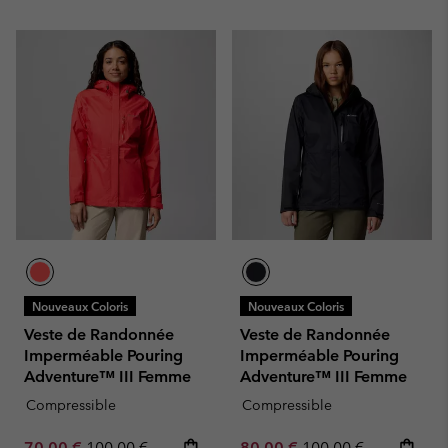
Nouveaux Coloris
Nouveaux Coloris
Veste de Randonnée
Veste de Randonnée
Imperméable Pouring
Imperméable Pouring
Adventure™ III Femme
Adventure™ III Femme
Compressible
Compressible
Sale price:
Regular price:
Sale price:
Regular price:
70,00 €
100,00 €
80,00 €
100,00 €