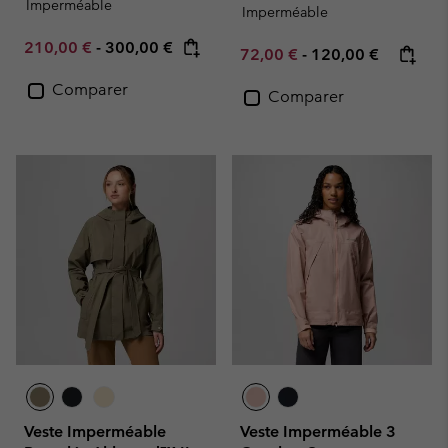
Imperméable
Imperméable
Minimum sale price:
Maximum price:
210,00 €
-
300,00 €
Minimum sale price:
Maximum price:
72,00 €
-
120,00 €
Comparer
Comparer
Veste Imperméable
Veste Imperméable 3