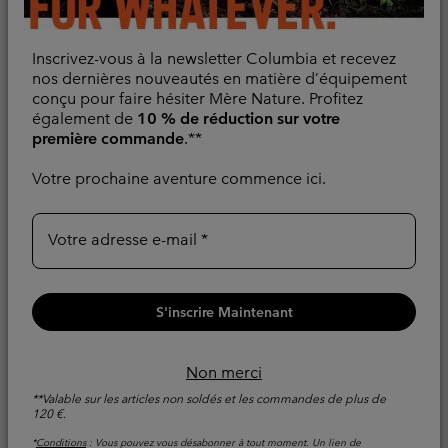
Inscrivez-vous à la newsletter Columbia et recevez
nos dernières nouveautés en matière d’équipement
conçu pour faire hésiter Mère Nature. Profitez
également de
10 % de réduction sur votre
première commande
.**
Nouveaux Coloris
Nouveaux Coloris
Votre prochaine aventure commence ici.
Veste de Randonnée
Veste de Randonnée
Imperméable Pouring
Imperméable Pouring
Adventure™ III Femme
Adventure™ III Femme
Votre adresse e-mail
Compressible
Compressible
Regular price:
Regular price:
100,00 €
100,00 €
S'inscrire Maintenant
Comparer
Comparer
Non merci
**Valable sur les articles non soldés et les commandes de plus de
120 €.
*
Conditions
: Vous pouvez vous désabonner à tout moment. Un lien de