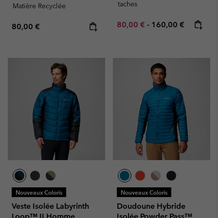
taches
Matière Recyclée
Minimum sale price:
Maximum price:
80,00 €
-
160,00 €
Regular price:
80,00 €
Nouveaux Coloris
Nouveaux Coloris
Veste Isolée Labyrinth
Doudoune Hybride
Loop™ II Homme
Isolée Powder Pass™