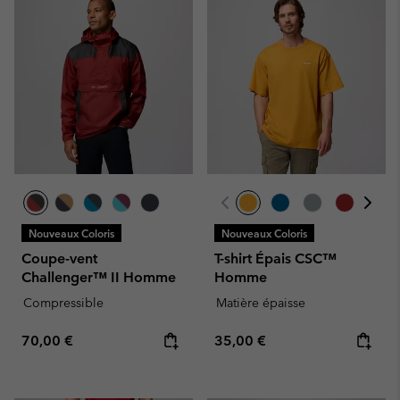
Nouveaux Coloris
Nouveaux Coloris
Coupe-vent
T-shirt Épais CSC™
Challenger™ II Homme
Homme
Compressible
Matière épaisse
Regular price:
Regular price:
70,00 €
35,00 €