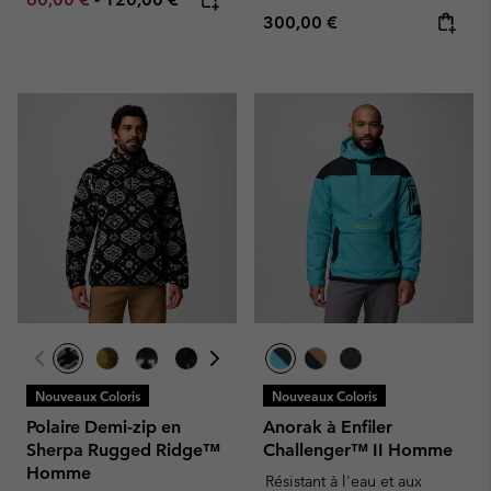
Regular price:
300,00 €
Nouveaux Coloris
Nouveaux Coloris
Polaire Demi-zip en
Anorak à Enfiler
Sherpa Rugged Ridge™
Challenger™ II Homme
Homme
Résistant à l'eau et aux