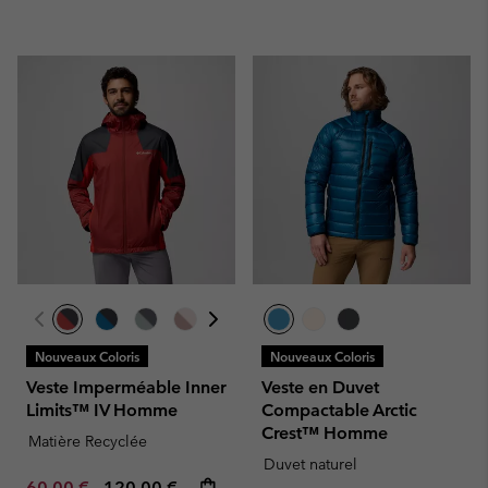
Nouveaux Coloris
Nouveaux Coloris
Veste Imperméable Inner
Veste en Duvet
Limits™ IV Homme
Compactable Arctic
Crest™ Homme
Matière Recyclée
Duvet naturel
Minimum sale price:
Maximum price:
60,00 €
-
120,00 €