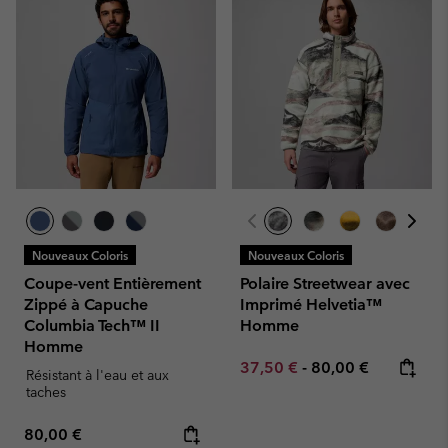
Nouveaux Coloris
Nouveaux Coloris
Coupe-vent Entièrement
Polaire Streetwear avec
Zippé à Capuche
Imprimé Helvetia™
Columbia Tech™ II
Homme
Homme
Minimum sale price:
Maximum price:
37,50 €
-
80,00 €
Résistant à l'eau et aux
taches
Regular price:
80,00 €