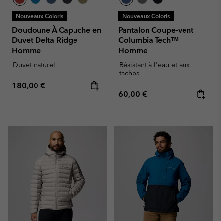
Nouveaux Coloris
Nouveaux Coloris
Doudoune À Capuche en
Pantalon Coupe-vent
Duvet Delta Ridge
Columbia Tech™
Homme
Homme
Duvet naturel
Résistant à l'eau et aux
taches
Regular price:
180,00 €
Regular price:
60,00 €