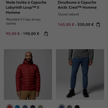
Veste Isolée à Capuche
Doudoune à Capuche
Labyrinth Loop™ II
Arctic Crest™ Homme
Homme
Duvet naturel
Résistant à l'eau et aux
taches
Minimum sale price:
Maximum price:
165,00 €
-
330,00 €
Minimum sale price:
Maximum price:
95,00 €
-
190,00 €