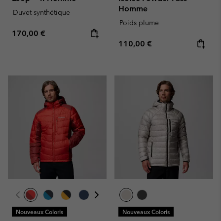
Homme
Duvet synthétique
Poids plume
Regular price:
170,00 €
Regular price:
110,00 €
Nouveaux Coloris
Nouveaux Coloris