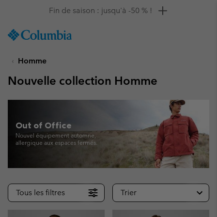
Remise de 10 % à saisir
SKIP
Columbia
TO
Sportswear
CONTENT
Homme
SKIP
TO
Nouvelle collection Homme
MAIN
NAV
SKIP
TO
Out of Office
SEARCH
Nouvel équipement automne,
allergique aux espaces fermés.
Tous les filtres
Trier