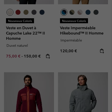
Nouveaux Coloris
Nouveaux Coloris
Veste en Duvet à
Veste Imperméable
Capuche Lake 22™ II
Hikebound™ II Homme
Homme
Imperméable
Duvet naturel
Regular price:
120,00 €
Minimum sale price:
Maximum price:
75,00 €
-
150,00 €