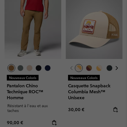
Nouveaux Coloris
Nouveaux Coloris
Pantalon Chino
Casquette Snapback
Technique ROC™
Columbia Mesh™
Homme
Unisexe
Résistant à l'eau et aux
Regular price:
30,00 €
taches
Regular price:
90,00 €