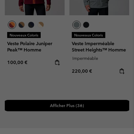
Nouveaux Coloris
Nouveaux Coloris
Veste Polaire Juniper
Veste Imperméable
Peak™ Homme
Street Heights™ Homme
Imperméable
Regular price:
100,00 €
Regular price:
220,00 €
Afficher Plus (36)