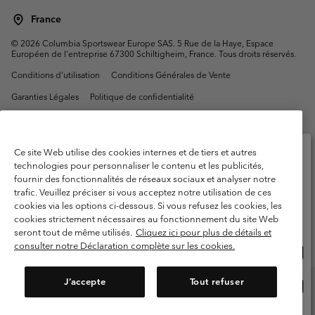
France
©
2026
Columbia Sportswear Europe SAS. 5 Rue de la Haye, Espace
Européen de l'entreprise 67300 Schiltigheim, France. Tous droits réservés.
Conditions d'utilisation
Conditions Générales de Vente
Garanties Légales
Politique de confidentialité
Conditions d'utilisation - Membres
Conditions D'utilisation - Contenu généré par l'utilisateur
Impressum
Ce site Web utilise des cookies internes et de tiers et autres
Cookies
Public CBCR
technologies pour personnaliser le contenu et les publicités,
fournir des fonctionnalités de réseaux sociaux et analyser notre
Veuillez sélectionner votre pays d’expédition et
trafic. Veuillez préciser si vous acceptez notre utilisation de ces
Service client: Lun - Sam de 9h à 13h et de 14h à 18h
votre langue
cookies via les options ci-dessous. Si vous refusez les cookies, les
(+)33159500000
Achats en ligne disponibles
cookies strictement nécessaires au fonctionnement du site Web
seront tout de même utilisés.
Cliquez ici pour plus de détails et
consulter notre Déclaration complète sur les cookies.
Acha
United States
en
ligne
J’accepte
Tout refuser
Acha
France
dispo
en
ligne