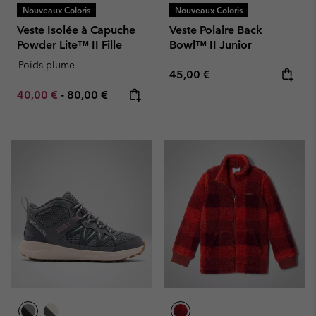
Nouveaux Coloris
Nouveaux Coloris
Veste Isolée à Capuche
Veste Polaire Back
Powder Lite™ II Fille
Bowl™ II Junior
Poids plume
Regular price:
45,00 €
Minimum sale price:
Maximum price:
40,00 €
-
80,00 €