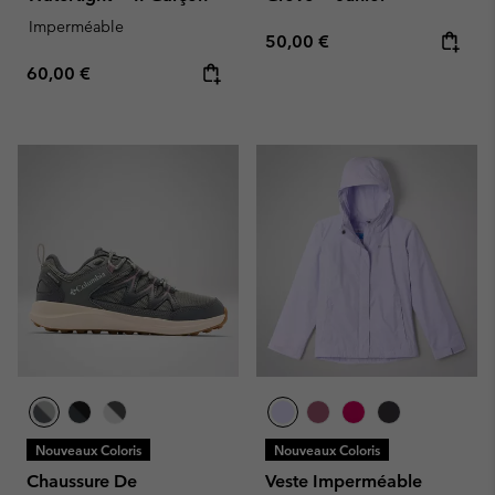
Imperméable
Regular price:
50,00 €
Regular price:
60,00 €
Nouveaux Coloris
Nouveaux Coloris
Chaussure De
Veste Imperméable