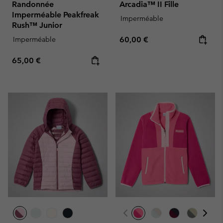
Randonnée
Arcadia™ II Fille
Imperméable Peakfreak
Imperméable
Rush™ Junior
Regular price:
Imperméable
60,00 €
Regular price:
65,00 €