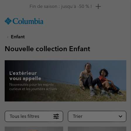
Remise de 10 % à saisir
SKIP
Columbia
TO
Sportswear
CONTENT
Enfant
SKIP
TO
Nouvelle collection Enfant
MAIN
NAV
SKIP
TO
L'extérieur
SEARCH
vous appelle
Nouveautés pour les esprits
curieux et les journées actives.
Tous les filtres
Trier