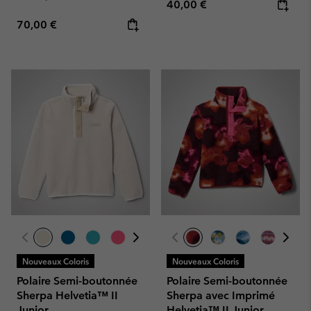
Regular price:
40,00 €
Regular price:
70,00 €
Nouveaux Coloris
Nouveaux Coloris
Polaire Semi-boutonnée
Polaire Semi-boutonnée
Sherpa Helvetia™ II
Sherpa avec Imprimé
Junior
Helvetia™ II Junior