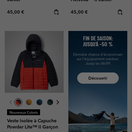
Regular price:
Regular price:
45,00 €
45,00 €
FIN DE SAISON:
JUSQU’À -50 %
Dernière chance d'économiser
sur l'équipement outdoor.
Jusqu'au 06/09.
Découvrir
Nouveaux Coloris
Veste Isolée à Capuche
Powder Lite™ II Garçon