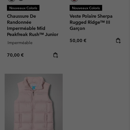
Nouveaux Coloris
Nouveaux Coloris
Chaussure De
Veste Polaire Sherpa
Randonnée
Rugged Ridge™ III
Imperméable Mid
Garçon
Peakfreak Rush™ Junior
Regular price:
50,00 €
Imperméable
Regular price:
70,00 €