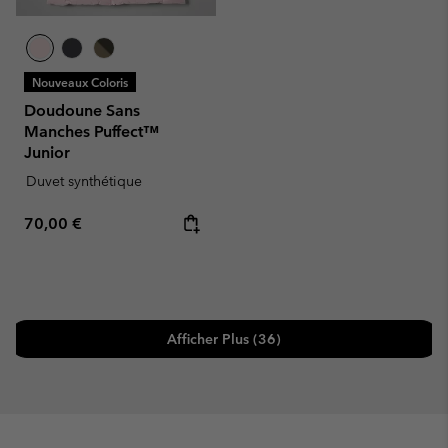
Nouveaux Coloris
Doudoune Sans
Manches Puffect™
Junior
Duvet synthétique
Regular price:
70,00 €
Afficher Plus (36)