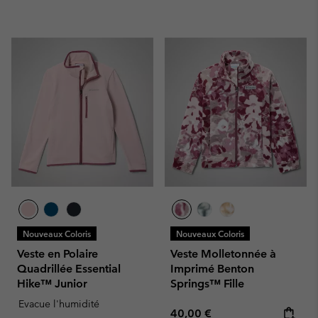
Nouveaux Coloris
Nouveaux Coloris
Veste en Polaire
Veste Molletonnée à
Quadrillée Essential
Imprimé Benton
Hike™ Junior
Springs™ Fille
Evacue l'humidité
Regular price:
40,00 €