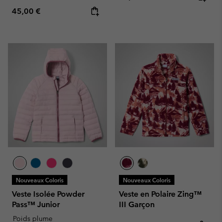
Regular price:
45,00 €
Nouveaux Coloris
Nouveaux Coloris
Veste Isolée Powder
Veste en Polaire Zing™
Pass™ Junior
III Garçon
Poids plume