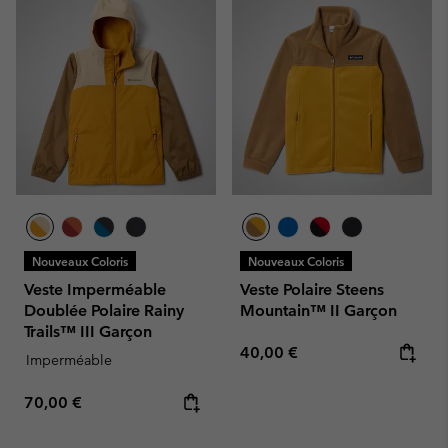
Nouveaux Coloris
Nouveaux Coloris
Veste Imperméable
Veste Polaire Steens
Doublée Polaire Rainy
Mountain™ II Garçon
Trails™ III Garçon
Regular price:
40,00 €
Imperméable
Regular price:
70,00 €