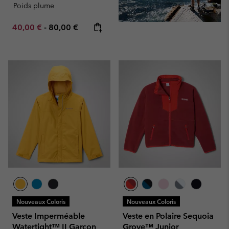
Poids plume
Minimum sale price:
Maximum price:
40,00 €
-
80,00 €
Nouveaux Coloris
Nouveaux Coloris
Veste Imperméable
Veste en Polaire Sequoia
Watertight™ II Garçon
Grove™ Junior