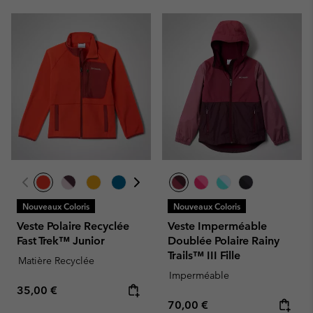
Nouveaux Coloris
Nouveaux Coloris
Veste Polaire Recyclée
Veste Imperméable
Fast Trek™ Junior
Doublée Polaire Rainy
Trails™ III Fille
Matière Recyclée
Imperméable
Regular price:
35,00 €
Regular price:
70,00 €