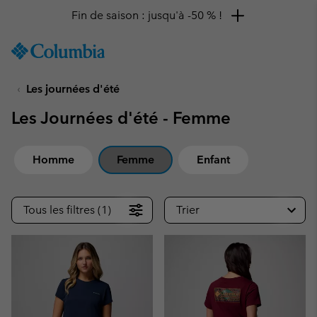
Remise de 10 % à saisir
SKIP
Columbia
TO
Sportswear
CONTENT
Les journées d'été
SKIP
TO
Les Journées d'été - Femme
MAIN
NAV
SKIP
Homme
Femme
Enfant
TO
SEARCH
Tous les filtres (1)
Trier