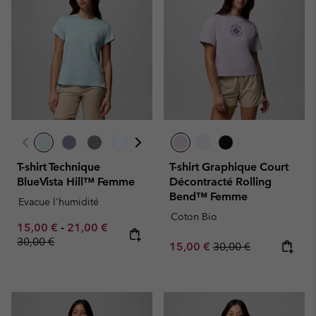
T-shirt Technique
T-shirt Graphique Court
BlueVista Hill™ Femme
Décontracté Rolling
Bend™ Femme
Evacue l'humidité
Coton Bio
Minimum sale price:
Maximum sale price:
Regular price:
15,00 €
-
21,00 €
30,00 €
Sale price:
Regular price:
15,00 €
30,00 €