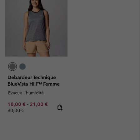
Débardeur Technique
BlueVista Hill™ Femme
Evacue l'humidité
Minimum sale price:
Maximum sale price:
Regular price:
18,00 €
-
21,00 €
30,00 €