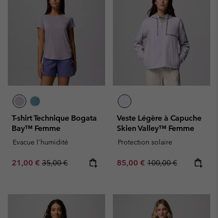
T-shirt Technique Bogata
Veste Légère à Capuche
Bay™ Femme
Skien Valley™ Femme
Evacue l'humidité
Protection solaire
Sale price:
Regular price:
Sale price:
Regular price:
21,00 €
35,00 €
85,00 €
100,00 €