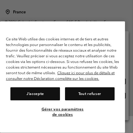
France
©
2026
Columbia Sportswear Europe SAS. 5 Rue de la Haye, Espace
Européen de l'entreprise 67300 Schiltigheim, France. Tous droits réservés.
Conditions d'utilisation
Conditions Générales de Vente
Ce site Web utilise des cookies internes et de tiers et autres
Garanties Légales
Politique de confidentialité
technologies pour personnaliser le contenu et les publicités,
fournir des fonctionnalités de réseaux sociaux et analyser notre
Veuillez sélectionner votre pays d’expédition et
Conditions d'utilisation - Membres
trafic. Veuillez préciser si vous acceptez notre utilisation de ces
votre langue
cookies via les options ci-dessous. Si vous refusez les cookies, les
Conditions D'utilisation - Contenu généré par l'utilisateur
Impressum
Achats en ligne disponibles
cookies strictement nécessaires au fonctionnement du site Web
Cookies
Public CBCR
seront tout de même utilisés.
Cliquez ici pour plus de détails et
consulter notre Déclaration complète sur les cookies.
Achat
United States
en
Service client: Lun - Sam de 9h à 13h et de 14h à 18h
(+)33159500000
ligne
J’accepte
Tout refuser
Achat
France
dispon
en
ligne
Gérer vos paramètres
Voir Tous Les Pays
dispon
de cookies
Menu
Rechercher
Connexion
Mini