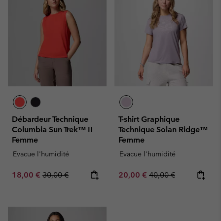
Débardeur Technique
T-shirt Graphique
Columbia Sun Trek™ II
Technique Solan Ridge™
Femme
Femme
Evacue l'humidité
Evacue l'humidité
Sale price:
Regular price:
Sale price:
Regular price:
18,00 €
30,00 €
20,00 €
40,00 €