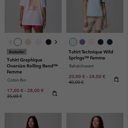
T-shirt Technique Wild
Bestseller
Springs™ Femme
T-shirt Graphique
Oversize Rolling Bend™
Rafraîchissant
Femme
Minimum sale price:
Maximum sale pric
Regular pr
20,00 €
-
24,00 €
Coton Bio
40,00 €
Minimum sale price:
Maximum sale price:
Regular price:
17,00 €
-
28,00 €
35,00 €