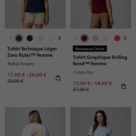
T-shirt Technique Léger
Nouveaux Coloris
Zero Rules™ Femme
T-shirt Graphique Rolling
Bend™ Femme
Rafraîchissant
Coton Bio
Minimum sale price:
Maximum sale price:
Regular price:
17,00 €
-
28,00 €
35,00 €
Minimum sale price:
Maximum sale pric
Regular pr
13,50 €
-
18,00 €
27,00 €