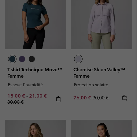
T-shirt Technique Move™
Chemise Skien Valley™
Femme
Femme
Evacue l'humidité
Protection solaire
Minimum sale price:
Maximum sale price:
Regular price:
18,00 €
-
21,00 €
Sale price:
Regular price:
76,00 €
90,00 €
30,00 €