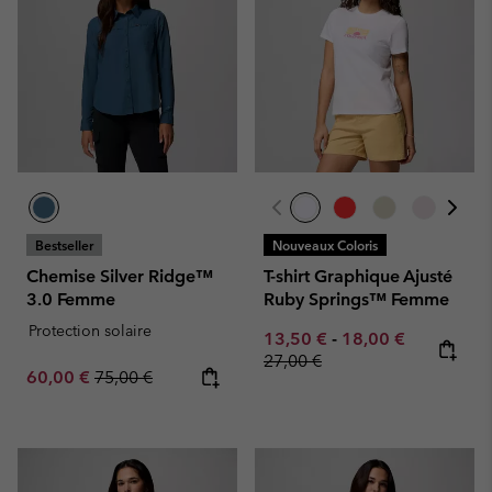
Bestseller
Nouveaux Coloris
Chemise Silver Ridge™
T-shirt Graphique Ajusté
3.0 Femme
Ruby Springs™ Femme
Protection solaire
Minimum sale price:
Maximum sale pric
Regular pr
13,50 €
-
18,00 €
27,00 €
Sale price:
Regular price:
60,00 €
75,00 €