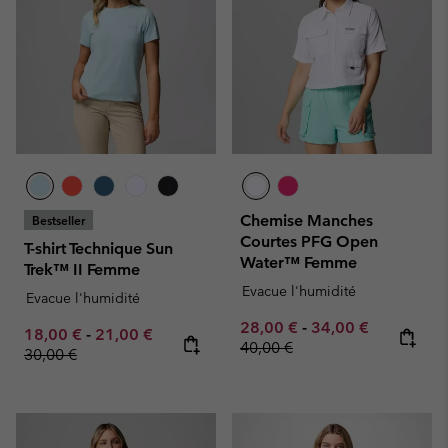
Chemise Manches
Bestseller
Courtes PFG Open
T-shirt Technique Sun
Water™ Femme
Trek™ II Femme
Evacue l'humidité
Evacue l'humidité
Minimum sale price:
Maximum sale pric
Regular pr
28,00 €
-
34,00 €
Minimum sale price:
Maximum sale price:
Regular price:
18,00 €
-
21,00 €
40,00 €
30,00 €