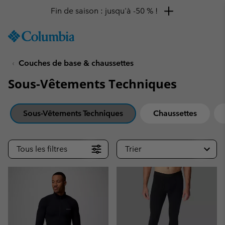
Fin de saison : jusqu'à -50 % !
SKIP
Columbia
TO
Sportswear
CONTENT
Couches de base & chaussettes
SKIP
TO
Sous-Vêtements Techniques
MAIN
NAV
SKIP
Sous-Vêtements Techniques
Chaussettes
TO
SEARCH
Tous les filtres
Trier