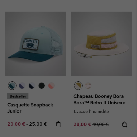
Chapeau Booney Bora
Bestseller
Bora™ Retro II Unisexe
Casquette Snapback
Junior
Evacue l'humidité
Minimum sale price:
Maximum price:
20,00 €
-
25,00 €
Sale price:
Regular price:
28,00 €
40,00 €