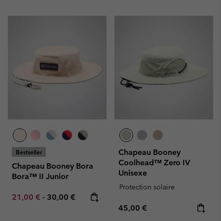
Chapeau Booney
Bestseller
Coolhead™ Zero IV
Chapeau Booney Bora
Unisexe
Bora™ II Junior
Protection solaire
Minimum sale price:
Maximum price:
21,00 €
-
30,00 €
Regular price:
45,00 €