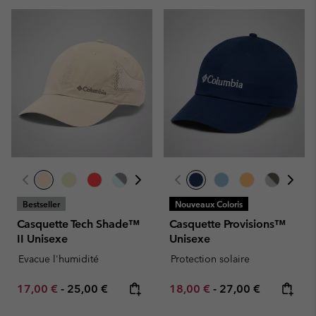
Bestseller
Nouveaux Coloris
Casquette Tech Shade™
Casquette Provisions™
II Unisexe
Unisexe
Evacue l'humidité
Protection solaire
Minimum sale price:
Maximum price:
Minimum sale price:
Maximum price:
17,00 €
-
25,00 €
18,00 €
-
27,00 €