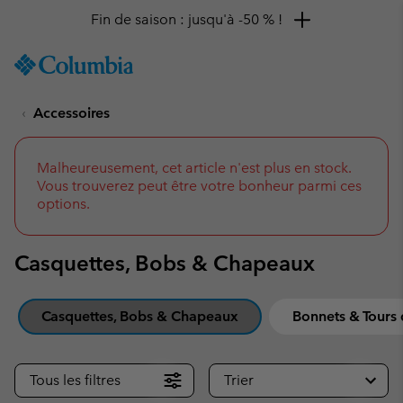
Remise de 10 % à saisir
SKIP
Columbia
TO
Sportswear
CONTENT
Accessoires
SKIP
TO
MAIN
NAV
Malheureusement, cet article n'est plus en stock.
Vous trouverez peut être votre bonheur parmi ces
SKIP
options.
TO
SEARCH
Casquettes, Bobs & Chapeaux
Casquettes, Bobs & Chapeaux
Bonnets & Tours
Tous les filtres
Trier