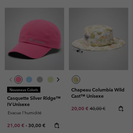
Chapeau Columbia Wild
Nouveaux Coloris
Cast™ Unisexe
Casquette Silver Ridge™
IV Unisexe
Sale price:
Regular price:
20,00 €
40,00 €
Evacue l'humidité
Minimum sale price:
Maximum price:
21,00 €
-
30,00 €