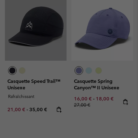
Casquette Speed Trail™
Casquette Spring
Unisexe
Canyon™ II Unisexe
Rafraîchissant
Minimum sale price:
Maximum sale pric
Regular pr
16,00 €
-
18,00 €
27,00 €
Minimum sale price:
Maximum price:
21,00 €
-
35,00 €