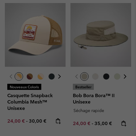
Nouveaux Coloris
Bestseller
Casquette Snapback
Bob Bora Bora™ II
Columbia Mesh™
Unisexe
Unisexe
Séchage rapide
Minimum sale price:
Maximum price:
24,00 €
-
30,00 €
Minimum sale price:
Maximum price:
24,00 €
-
35,00 €