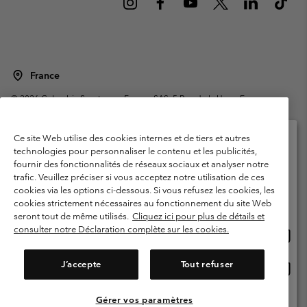
France
©
2026
Columbia Sportswear Europe SAS. 5 Rue de la Haye, Espace
Européen de l'entreprise 67300 Schiltigheim, France. Tous droits réservés.
Conditions d'utilisation
Conditions Générales de Vente
Ce site Web utilise des cookies internes et de tiers et autres
Garanties Légales
Politique de confidentialité
technologies pour personnaliser le contenu et les publicités,
fournir des fonctionnalités de réseaux sociaux et analyser notre
Veuillez sélectionner votre pays d’expédition et
Conditions d'utilisation - Membres
trafic. Veuillez préciser si vous acceptez notre utilisation de ces
votre langue
cookies via les options ci-dessous. Si vous refusez les cookies, les
Conditions D'utilisation - Contenu généré par l'utilisateur
Impressum
Achats en ligne disponibles
cookies strictement nécessaires au fonctionnement du site Web
Cookies
Public CBCR
seront tout de même utilisés.
Cliquez ici pour plus de détails et
consulter notre Déclaration complète sur les cookies.
Achat
United States
en
Service client: Lun - Sam de 9h à 13h et de 14h à 18h
(+)33159500000
ligne
J’accepte
Tout refuser
Achat
France
dispon
en
ligne
Gérer vos paramètres
Voir Tous Les Pays