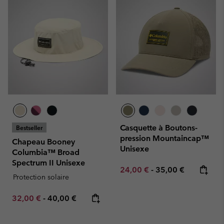
Casquette à Boutons-
Bestseller
pression Mountaincap™
Chapeau Booney
Unisexe
Columbia™ Broad
Spectrum II Unisexe
Minimum sale price:
Maximum price:
24,00 €
-
35,00 €
Protection solaire
Minimum sale price:
Maximum price:
32,00 €
-
40,00 €