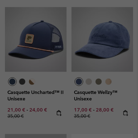
Casquette Uncharted™ II
Casquette Wellzy™
Unisexe
Unisexe
Minimum sale price:
Maximum sale price:
Regular price:
Minimum sale price:
Maximum sale pric
Regular pr
21,00 €
-
24,00 €
17,00 €
-
28,00 €
35,00 €
35,00 €