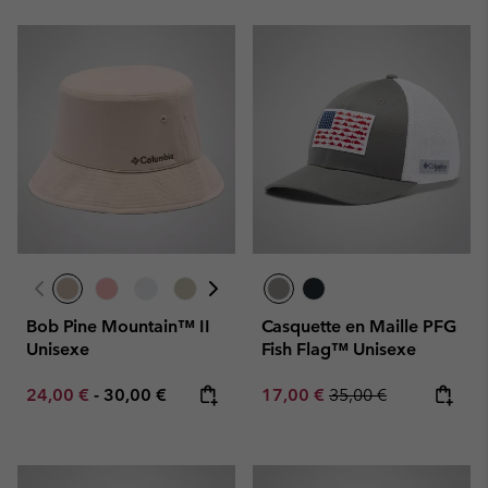
Bob Pine Mountain™ II
Casquette en Maille PFG
Unisexe
Fish Flag™ Unisexe
Minimum sale price:
Maximum price:
Sale price:
Regular price:
24,00 €
-
30,00 €
17,00 €
35,00 €