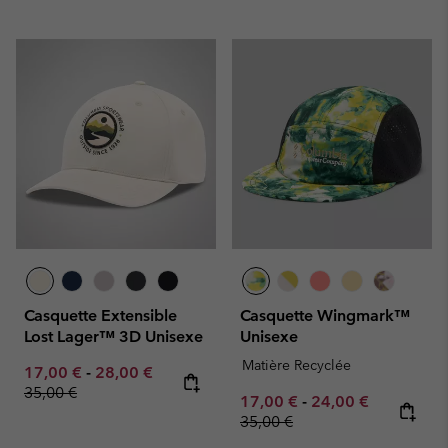
Casquette Extensible
Casquette Wingmark™
Lost Lager™ 3D Unisexe
Unisexe
Matière Recyclée
Minimum sale price:
Maximum sale price:
Regular price:
17,00 €
-
28,00 €
35,00 €
Minimum sale price:
Maximum sale pric
Regular pr
17,00 €
-
24,00 €
35,00 €