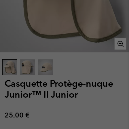
Casquette Protège-nuque
Junior™ II Junior
Regular price:
25,00 €