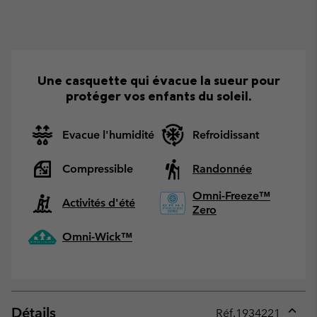
Une casquette qui évacue la sueur pour
protéger vos enfants du soleil.
Evacue l'humidité
Refroidissant
Compressible
Randonnée
Omni-Freeze™
Activités d'été
Zero
Omni-Wick™
Détails
Réf.
1934221