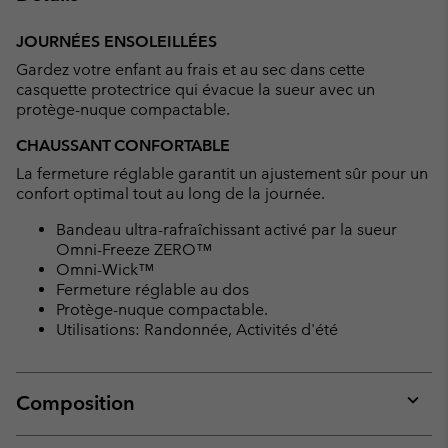
Expan
or
JOURNÉES ENSOLEILLÉES
collap
Gardez votre enfant au frais et au sec dans cette
sectio
casquette protectrice qui évacue la sueur avec un
protège-nuque compactable.
CHAUSSANT CONFORTABLE
La fermeture réglable garantit un ajustement sûr pour un
confort optimal tout au long de la journée.
Bandeau ultra-rafraîchissant activé par la sueur
Omni-Freeze ZERO™
Omni-Wick™
Fermeture réglable au dos
Protège-nuque compactable.
Utilisations: Randonnée, Activités d'été
Composition
Expan
or