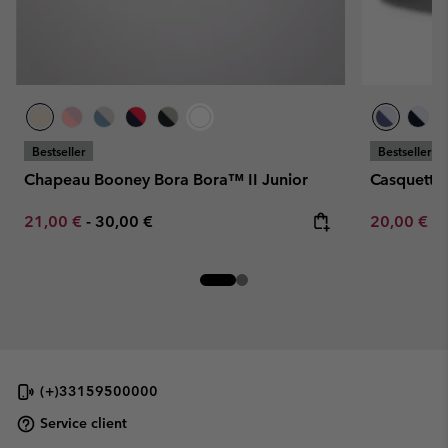
Bestseller
Bestseller
Chapeau Booney Bora Bora™ II Junior
Casquette
Minimum sale price:
Maximum price:
Minimum sa
21,00 €
-
30,00 €
20,00 €
-
(+)33159500000
Service client