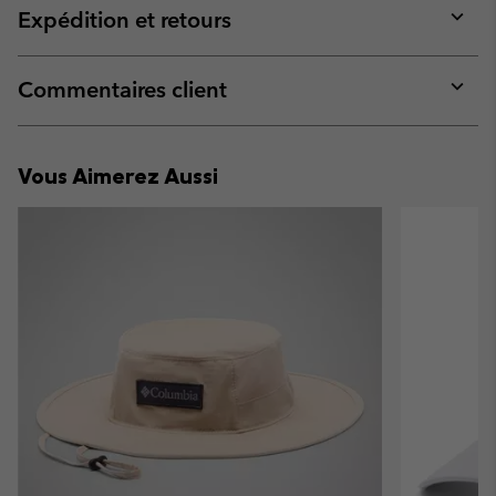
collap
Expédition et retours
sectio
Expan
or
collap
Commentaires client
sectio
Expan
or
collap
Vous Aimerez Aussi
sectio