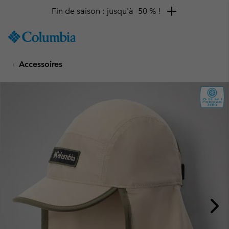
Fin de saison : jusqu'à -50 % !
SKIP
Columbia
TO
Sportswear
CONTENT
Accessoires
SKIP
TO
MAIN
NAV
SKIP
TO
SEARCH