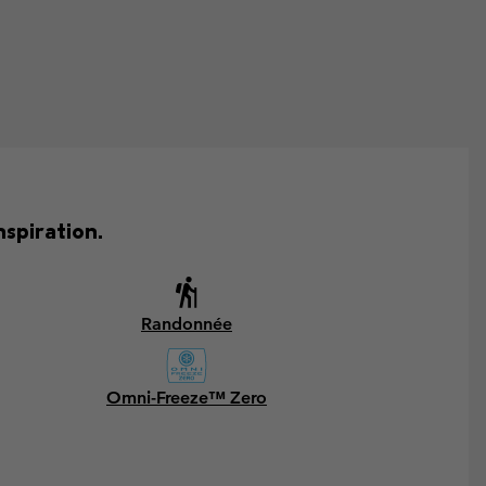
spiration.
Randonnée
Omni-Freeze™ Zero