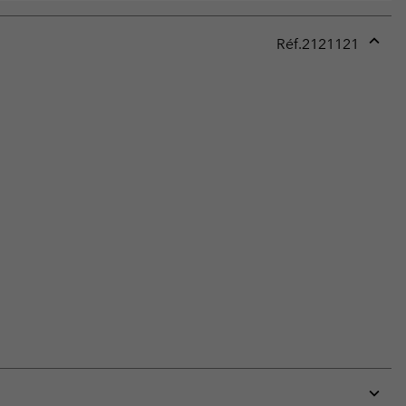
Réf.
2121121
Expan
or
collap
sectio