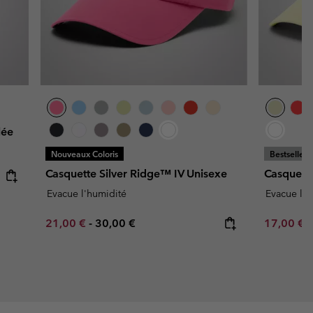
lée
Nouveaux Coloris
Bestseller
Casquette Silver Ridge™ IV Unisexe
Casquett
Evacue l'humidité
Evacue l'h
Minimum sale price:
Maximum price:
Minimum s
21,00 €
-
30,00 €
17,00 €