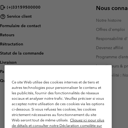
Nous connai
(+)33159500000
Service client
Notre histoire
Formulaire de contact
Offres d'emploi
Retours
Responsabilité d'
Rétractation
Devenez affilié
Statut de la commande
Programme d’entr
Livraison
Investisseurs & p
Paiement
Accessibilité : 
Questions fréquentes
Ce site Web utilise des cookies internes et de tiers et
autres technologies pour personnaliser le contenu et
les publicités, fournir des fonctionnalités de réseaux
sociaux et analyser notre trafic. Veuillez préciser si vous
acceptez notre utilisation de ces cookies via les options
ci-dessous. Si vous refusez les cookies, les cookies
strictement nécessaires au fonctionnement du site
Web seront tout de même utilisés.
Cliquez ici pour plus
de détails et consulter notre Déclaration complète sur