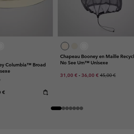
Chapeau Booney en Maille Recyc
No See Um™ Unisexe
ey Columbia™ Broad
isexe
Minimum sale price:
Maximum sale price:
Regular price:
31,00 €
-
36,00 €
45,00 €
e
rice:
mum price:
0 €