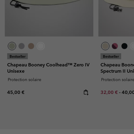
Bestseller
Bestseller
Chapeau Booney Coolhead™ Zero IV
Chapeau Boon
Unisexe
Spectrum II Un
Protection solaire
Protection solair
Regular price:
Minimum sale p
Maxi
45,00 €
32,00 €
-
40,0