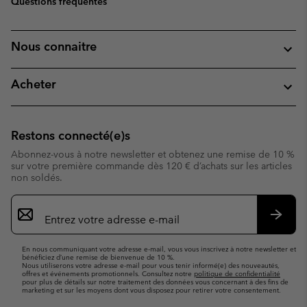
Questions fréquentes
Nous connaitre
Acheter
Restons connecté(e)s
Abonnez-vous à notre newsletter et obtenez une remise de 10 %
sur votre première commande dès 120 € d’achats sur les articles
non soldés.
Inscription
par
e-
S’abo
mail
En nous communiquant votre adresse e-mail, vous vous inscrivez à notre newsletter et
bénéficiez d’une remise de bienvenue de 10 %.
Nous utiliserons votre adresse e-mail pour vous tenir informé(e) des nouveautés,
offres et événements promotionnels. Consultez notre
politique de confidentialité
pour plus de détails sur notre traitement des données vous concernant à des fins de
marketing et sur les moyens dont vous disposez pour retirer votre consentement.