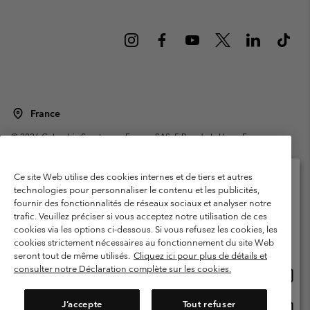
France
©
2026
Columbia Sportswear Europe SAS. 5 Rue de la Haye, Espace
Européen de l'entreprise 67300 Schiltigheim, France. Tous droits réservés.
Conditions d'utilisation
Conditions Générales de Vente
Ce site Web utilise des cookies internes et de tiers et autres
Garanties Légales
Politique de confidentialité
technologies pour personnaliser le contenu et les publicités,
fournir des fonctionnalités de réseaux sociaux et analyser notre
Veuillez sélectionner votre pays d’expédition et
Conditions d'utilisation - Membres
trafic. Veuillez préciser si vous acceptez notre utilisation de ces
votre langue
cookies via les options ci-dessous. Si vous refusez les cookies, les
Conditions D'utilisation - Contenu généré par l'utilisateur
Impressum
Achats en ligne disponibles
cookies strictement nécessaires au fonctionnement du site Web
Cookies
Public CBCR
seront tout de même utilisés.
Cliquez ici pour plus de détails et
consulter notre Déclaration complète sur les cookies.
Achat
United States
en
Service client: Lun - Sam de 9h à 13h et de 14h à 18h
(+)33159500000
ligne
J’accepte
Tout refuser
Achat
France