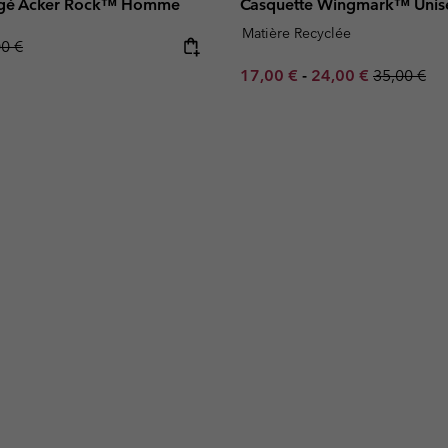
ergé Acker Rock™ Homme
Casquette Wingmark™ Unis
Matière Recyclée
lar price:
00 €
Minimum sale price:
Maximum sale pric
Regular pr
17,00 €
-
24,00 €
35,00 €