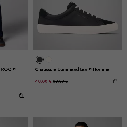
es ROC™
Chaussure Bonehead Lea™ Homme
Sale price:
Regular price:
48,00 €
80,00 €