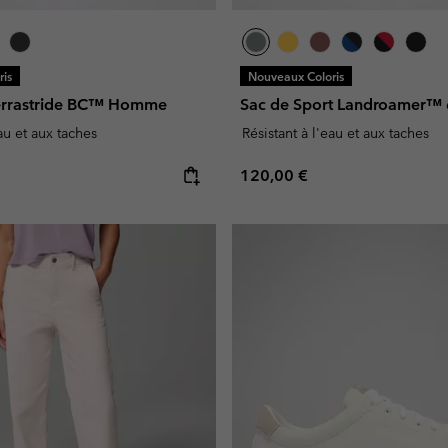
is
Nouveaux Coloris
errastride BC™ Homme
Sac de Sport Landroamer™ 
eau et aux taches
Résistant à l'eau et aux taches
e:
Regular price:
120,00 €