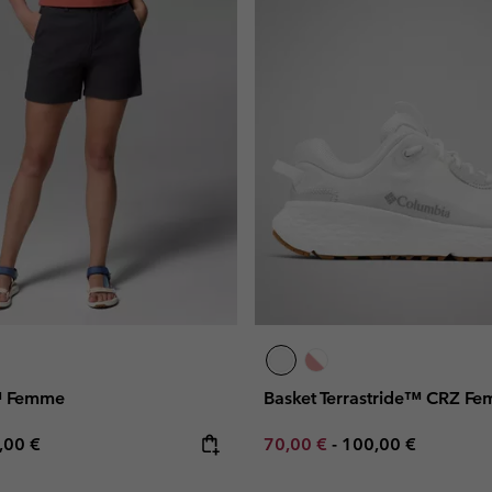
™ Femme
Basket Terrastride™ CRZ F
e price:
ximum price:
Minimum sale price:
Maximum price:
,00 €
70,00 €
-
100,00 €