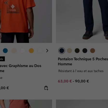
Pantalon Technique 5 Poch
is
Homme
s avec Graphisme au Dos
me
Résistant à l'eau et aux taches
se
Minimum sale price:
Maximum price:
63,00 €
-
90,00 €
e price:
ximum price:
,00 €