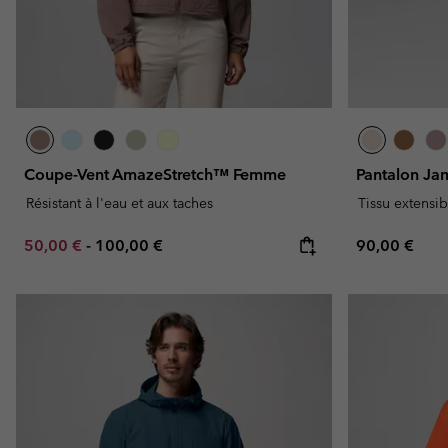
Coupe-Vent AmazeStretch™ Femme
Pantalon J
Résistant à l'eau et aux taches
Tissu extensib
Minimum sale price:
Maximum price:
Regular pric
50,00 €
-
100,00 €
90,00 €