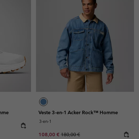
emme
Veste 3-en-1 Acker Rock™ Homme
3-en-1
Sale price:
Regular price:
108,00 €
180,00 €