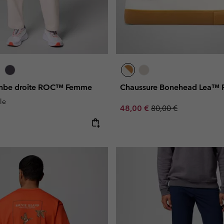
ambe droite ROC™ Femme
Chaussure Bonehead Lea™
le
Sale price:
Regular price:
48,00 €
80,00 €
e: