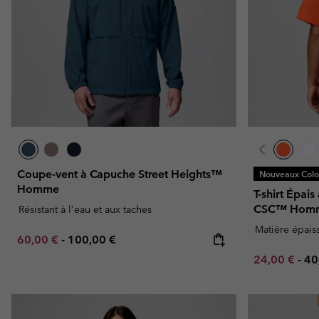
Coupe-vent à Capuche Street Heights™
Nouveaux Color
Homme
T-shirt Épai
CSC™ Hom
Résistant à l'eau et aux taches
Matière épais
Minimum sale price:
Maximum price:
60,00 €
-
100,00 €
Minimum sal
Ma
24,00 €
-
40