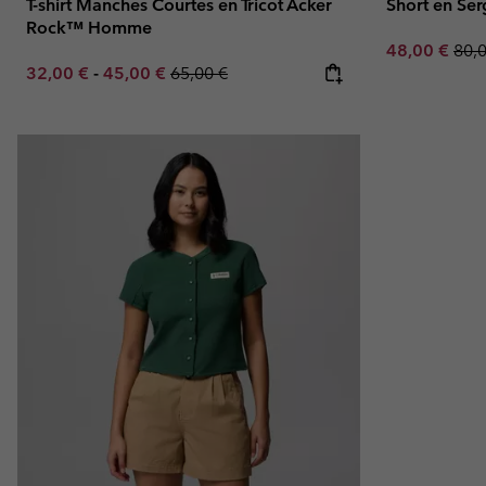
T-shirt Manches Courtes en Tricot Acker
Short en S
Rock™ Homme
Sale price:
Regu
48,00 €
80,
Minimum sale price:
Maximum sale price:
Regular price:
32,00 €
-
45,00 €
65,00 €