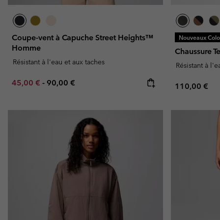
Coupe-vent à Capuche Street Heights™
Nouveaux Color
Homme
Chaussure T
Résistant à l'eau et aux taches
Résistant à l'
Minimum sale price:
Maximum price:
45,00 €
-
90,00 €
Regular pric
110,00 €