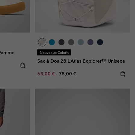
 Femme
Nouveaux Coloris
Sac à Dos 28 L Atlas Explorer™ Unisexe
Minimum sale price:
Maximum price:
63,00 €
-
75,00 €