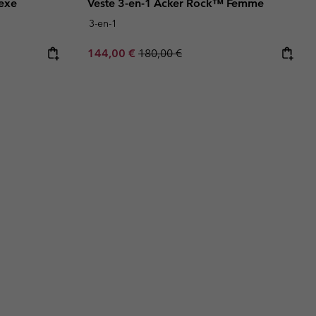
exe
Veste 3-en-1 Acker Rock™ Femme
3-en-1
e:
ice:
Sale price:
Regular price:
144,00 €
180,00 €