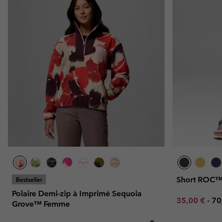
Short ROC
Bestseller
Polaire Demi-zip à Imprimé Sequoia
Minimum sal
Ma
35,00 €
-
70
Grove™ Femme