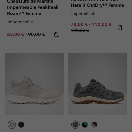
Chaussure de Marche
Hera II OutDry™ Femme
Imperméable Peakfreak
Roam™ Femme
Imperméable
Imperméable
Minimum sale price:
Maximum sale pric
Regular p
78,00 €
-
110,00 €
130,00 €
Minimum sale price:
Maximum price:
63,00 €
-
90,00 €