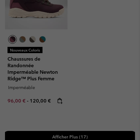
Nouveaux Coloris
Chaussures de
Randonnée
Imperméable Newton
Ridge™ Plus Femme
Imperméable
Minimum sale price:
Maximum price:
96,00 €
-
120,00 €
Afficher Plus (17)