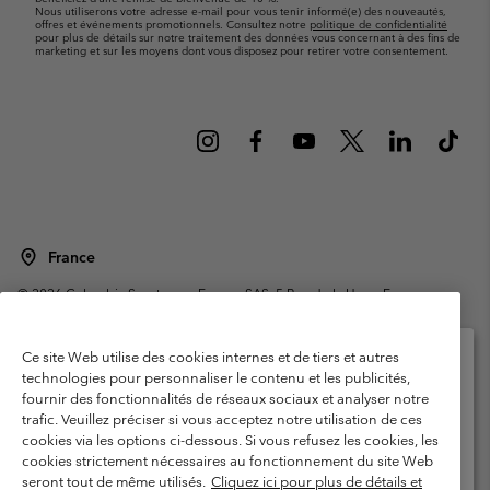
Nous utiliserons votre adresse e-mail pour vous tenir informé(e) des nouveautés,
offres et événements promotionnels. Consultez notre
politique de confidentialité
pour plus de détails sur notre traitement des données vous concernant à des fins de
marketing et sur les moyens dont vous disposez pour retirer votre consentement.
France
©
2026
Columbia Sportswear Europe SAS. 5 Rue de la Haye, Espace
Européen de l'entreprise 67300 Schiltigheim, France. Tous droits réservés.
Conditions d'utilisation
Conditions Générales de Vente
Ce site Web utilise des cookies internes et de tiers et autres
Garanties Légales
Politique de confidentialité
technologies pour personnaliser le contenu et les publicités,
fournir des fonctionnalités de réseaux sociaux et analyser notre
Veuillez sélectionner votre pays d’expédition et
Conditions d'utilisation - Membres
trafic. Veuillez préciser si vous acceptez notre utilisation de ces
votre langue
cookies via les options ci-dessous. Si vous refusez les cookies, les
Conditions D'utilisation - Contenu généré par l'utilisateur
Impressum
Achats en ligne disponibles
cookies strictement nécessaires au fonctionnement du site Web
Cookies
Public CBCR
seront tout de même utilisés.
Cliquez ici pour plus de détails et