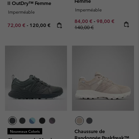
Femme
II OutDry™ Femme
Imperméable
Imperméable
Minimum sale price:
Maximum sale pric
Regular pr
84,00 €
-
98,00 €
Minimum sale price:
Maximum price:
72,00 €
-
120,00 €
140,00 €
Chaussure de
Nouveaux Coloris
Randonnée Peakfreak™