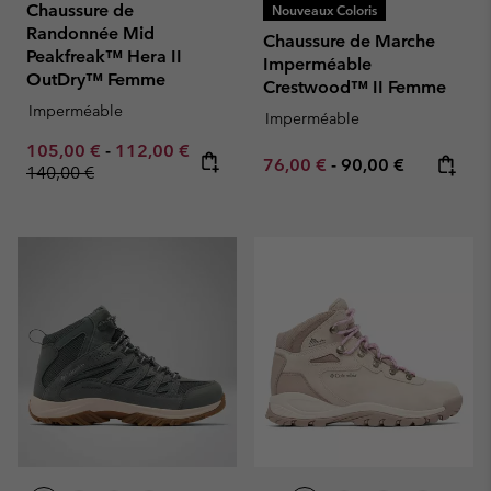
Chaussure de
Nouveaux Coloris
Randonnée Mid
Chaussure de Marche
Peakfreak™ Hera II
Imperméable
OutDry™ Femme
Crestwood™ II Femme
Imperméable
Imperméable
Minimum sale price:
Maximum sale price:
105,00 €
-
112,00 €
Minimum sale price:
Maximum price:
76,00 €
-
90,00 €
Regular price:
140,00 €