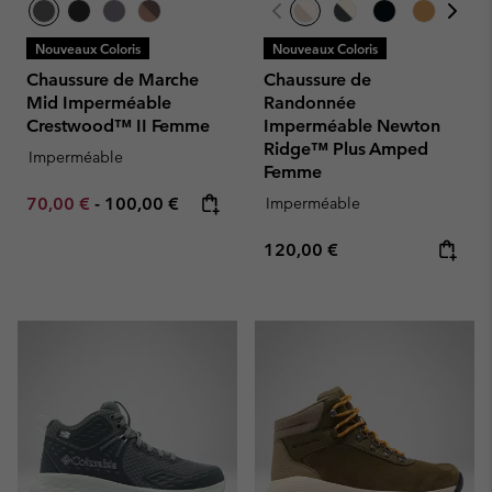
Nouveaux Coloris
Nouveaux Coloris
Chaussure de Marche
Chaussure de
Mid Imperméable
Randonnée
Crestwood™ II Femme
Imperméable Newton
Ridge™ Plus Amped
Imperméable
Femme
Minimum sale price:
Maximum price:
70,00 €
-
100,00 €
Imperméable
Regular price:
120,00 €