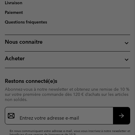
Livraison
Paiement
Questions fréquentes
Nous connaitre
Acheter
Restons connecté(e)s
Abonnez-vous à notre newsletter et obtenez une remise de 10 %
sur votre première commande dès 120 € d’achats sur les articles
non soldés.
Inscription
par
e-
S’abo
mail
En nous communiquant votre adresse e-mail, vous vous inscrivez à notre newsletter et
bénéficiez d’une remise de bienvenue de 10 %.