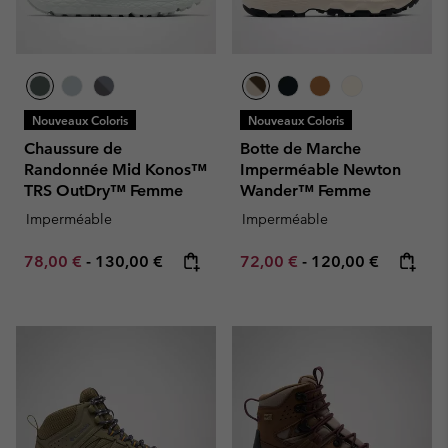
Nouveaux Coloris
Nouveaux Coloris
Chaussure de
Botte de Marche
Randonnée Mid Konos™
Imperméable Newton
TRS OutDry™ Femme
Wander™ Femme
Imperméable
Imperméable
Minimum sale price:
Maximum price:
Minimum sale price:
Maximum price:
78,00 €
-
130,00 €
72,00 €
-
120,00 €