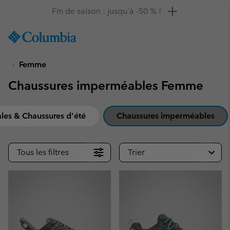
Remise de 10 % à saisir
SKIP
Columbia
TO
Sportswear
CONTENT
Femme
SKIP
TO
Chaussures imperméables Femme
MAIN
NAV
SKIP
les & Chaussures d'été
Chaussures imperméables
TO
SEARCH
Tous les filtres
Trier