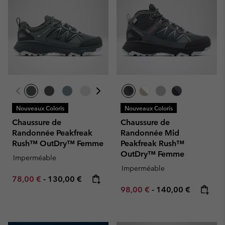
Nouveaux Coloris
Nouveaux Coloris
Chaussure de
Chaussure de
Randonnée Peakfreak
Randonnée Mid
Rush™ OutDry™ Femme
Peakfreak Rush™
OutDry™ Femme
Imperméable
Imperméable
Minimum sale price:
Maximum price:
78,00 €
-
130,00 €
Minimum sale price:
Maximum price:
98,00 €
-
140,00 €