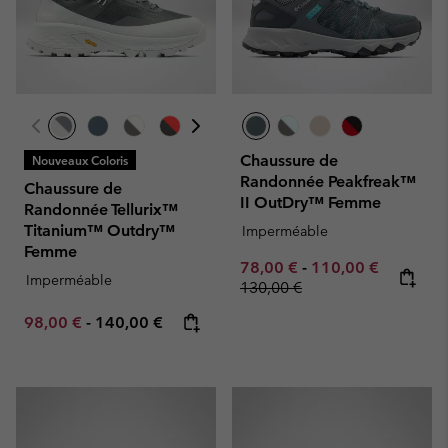
Chaussure de
Nouveaux Coloris
Randonnée Peakfreak™
Chaussure de
II OutDry™ Femme
Randonnée Tellurix™
Titanium™ Outdry™
Imperméable
Femme
Minimum sale price:
Maximum sale pric
Regular p
78,00 €
-
110,00 €
Imperméable
130,00 €
Minimum sale price:
Maximum price:
98,00 €
-
140,00 €