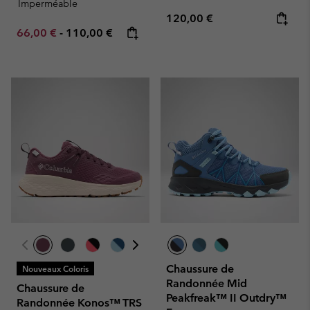
Imperméable
Regular price:
120,00 €
Minimum sale price:
Maximum price:
66,00 €
-
110,00 €
Chaussure de
Nouveaux Coloris
Randonnée Mid
Chaussure de
Peakfreak™ II Outdry™
Randonnée Konos™ TRS