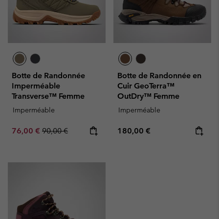
Botte de Randonnée
Botte de Randonnée en
Imperméable
Cuir GeoTerra™
Transverse™ Femme
OutDry™ Femme
Imperméable
Imperméable
Sale price:
Regular price:
Regular price:
76,00 €
90,00 €
180,00 €