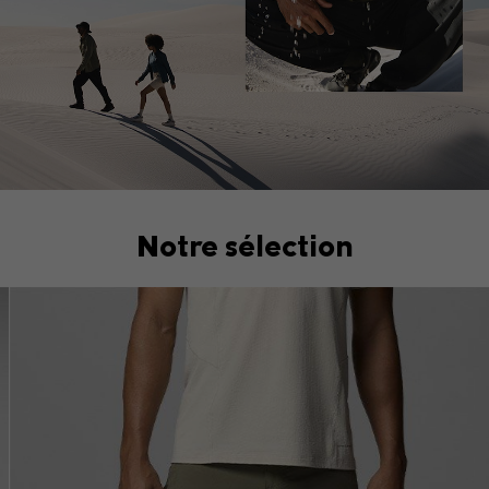
Votre adresse e-mail
S'inscrire Maintenant
Non merci
**Valable sur les articles non soldés et les commandes de plus de 120 €.
*
Conditions
: Vous pouvez vous désabonner à tout moment. Un lien de
Notre sélection
désabonnement figure dans chaque e-mail. Nous utiliserons votre adresse e-mail
pour vous envoyer des informations sur nos nouveaux articles, nos offres et nos
événements promotionnels. Consultez notre
avis de confidentialité
pour savoir
comment nous traitons vos données personnelles à des fins marketing et comment
vous pouvez retirer votre consentement.
Top Picks 2