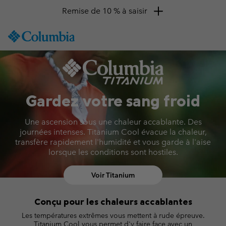
Remise de 10 % à saisir
SKIP
Columbia
TO
Sportswear
CONTENT
S26 Titanium Hiking Columbia
SKIP
TO
MAIN
NAV
Gardez votre sang froid
SKIP
Une ascension sous une chaleur accablante. Des
TO
journées intenses. Titanium Cool évacue la chaleur,
SEARCH
transfère rapidement l'humidité et vous garde à l'aise
lorsque les conditions sont hostiles.
Voir Titanium
Conçu pour les chaleurs accablantes
Les températures extrêmes vous mettent à rude épreuve.
Titanium Cool vous permet d'y faire face avec un