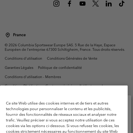
France
©
2026
Columbia Sportswear Europe SAS. 5 Rue de la Haye, Espace
Européen de l'entreprise 67300 Schiltigheim, France. Tous droits réservés.
Conditions d'utilisation
Conditions Générales de Vente
Garanties Légales
Politique de confidentialité
Conditions d'utilisation - Membres
Conditions D'utilisation - Contenu généré par l'utilisateur
Impressum
Cookies
Public CBCR
Ce site Web utilise des cookies internes et de tiers et autres
technologies pour personnaliser le contenu et les publicités,
Service client: Lun - Sam de 9h à 13h et de 14h à 18h
(+)33159500000
fournir des fonctionnalités de réseaux sociaux et analyser notre
Veuillez sélectionner votre pays d’expédition et
trafic. Veuillez préciser si vous acceptez notre utilisation de ces
votre langue
cookies via les options ci-dessous. Si vous refusez les cookies, les
Achats en ligne disponibles
cookies strictement nécessaires au fonctionnement du site Web