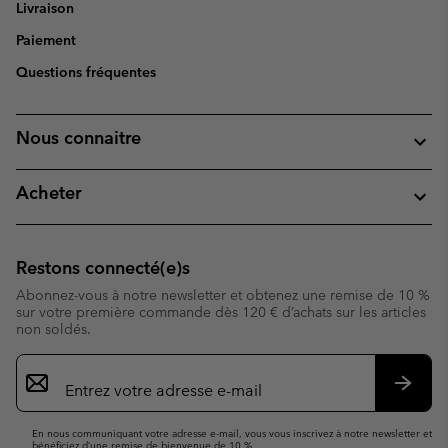
Livraison
Paiement
Questions fréquentes
Nous connaitre
Acheter
Restons connecté(e)s
Abonnez-vous à notre newsletter et obtenez une remise de 10 %
sur votre première commande dès 120 € d’achats sur les articles
non soldés.
Inscription
par
e-
S’abo
mail
En nous communiquant votre adresse e-mail, vous vous inscrivez à notre newsletter et
bénéficiez d’une remise de bienvenue de 10 %.