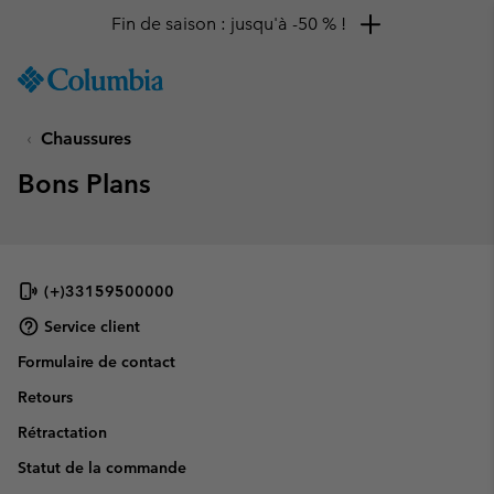
Fin de saison : jusqu'à -50 % !
SKIP
Columbia
TO
Sportswear
CONTENT
Chaussures
SKIP
TO
Bons Plans
MAIN
NAV
SKIP
TO
SEARCH
(+)33159500000
Service client
Formulaire de contact
Retours
Rétractation
Statut de la commande