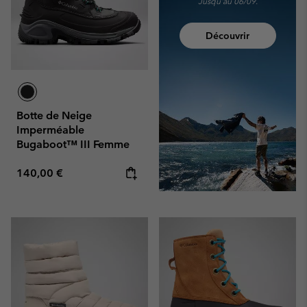
Jusqu'au 06/09.
Découvrir
Botte de Neige
Imperméable
Bugaboot™ III Femme
Regular price:
140,00 €