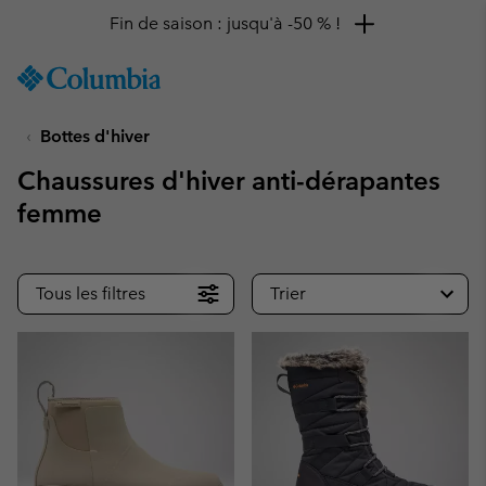
Fin de saison : jusqu'à -50 % !
SKIP
Columbia
TO
Sportswear
CONTENT
Bottes d'hiver
SKIP
TO
Chaussures d'hiver anti-dérapantes
MAIN
NAV
femme
SKIP
TO
SEARCH
Tous les filtres
Trier