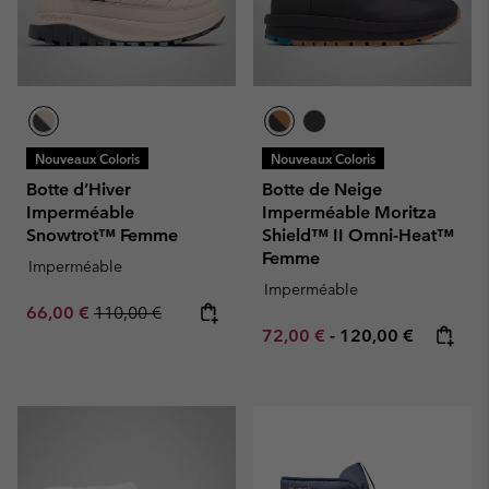
Nouveaux Coloris
Nouveaux Coloris
Botte d’Hiver
Botte de Neige
Imperméable
Imperméable Moritza
Snowtrot™ Femme
Shield™ II Omni-Heat™
Femme
Imperméable
Imperméable
Sale price:
Regular price:
66,00 €
110,00 €
Minimum sale price:
Maximum price:
72,00 €
-
120,00 €