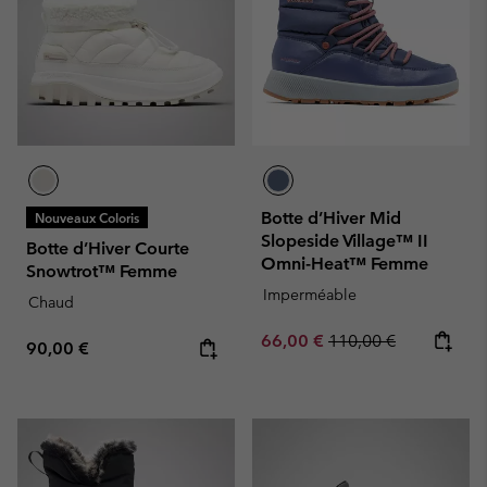
Botte d’Hiver Mid
Nouveaux Coloris
Slopeside Village™ II
Botte d’Hiver Courte
Omni-Heat™ Femme
Snowtrot™ Femme
Imperméable
Chaud
Sale price:
Regular price:
66,00 €
110,00 €
Regular price:
90,00 €