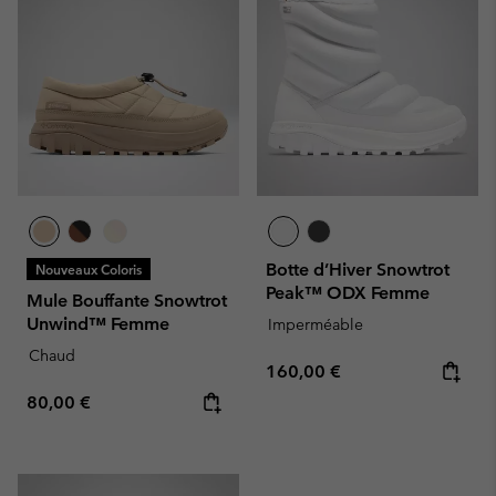
Botte d’Hiver Snowtrot
Nouveaux Coloris
Peak™ ODX Femme
Mule Bouffante Snowtrot
Unwind™ Femme
Imperméable
Chaud
Regular price:
160,00 €
Regular price:
80,00 €