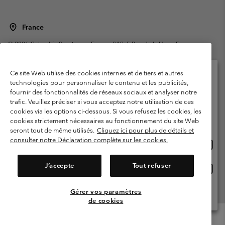
France
©
2026
Columbia Sportswear Europe SAS. 5 Rue de la Haye, Espace
Européen de l'entreprise 67300 Schiltigheim, France. Tous droits réservés.
Conditions d'utilisation
Conditions Générales de Vente
Ce site Web utilise des cookies internes et de tiers et autres
Garanties Légales
Politique de confidentialité
technologies pour personnaliser le contenu et les publicités,
fournir des fonctionnalités de réseaux sociaux et analyser notre
Veuillez sélectionner votre pays d’expédition et
Conditions d'utilisation - Membres
trafic. Veuillez préciser si vous acceptez notre utilisation de ces
votre langue
cookies via les options ci-dessous. Si vous refusez les cookies, les
Conditions D'utilisation - Contenu généré par l'utilisateur
Impressum
Achats en ligne disponibles
cookies strictement nécessaires au fonctionnement du site Web
Cookies
Public CBCR
seront tout de même utilisés.
Cliquez ici pour plus de détails et
consulter notre Déclaration complète sur les cookies.
Achat
United States
en
Service client: Lun - Sam de 9h à 13h et de 14h à 18h
(+)33159500000
ligne
J’accepte
Tout refuser
Achat
France
dispon
en
ligne
Gérer vos paramètres
Voir Tous Les Pays
dispon
de cookies