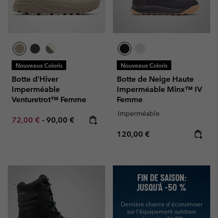
Nouveaux Coloris
Nouveaux Coloris
Botte d’Hiver
Botte de Neige Haute
Imperméable
Imperméable Minx™ IV
Venturetrot™ Femme
Femme
Imperméable
Minimum sale price:
Maximum price:
72,00 €
-
90,00 €
Regular price:
120,00 €
FIN DE SAISON:
JUSQU’À -50 %
Dernière chance d'économiser
sur l'équipement outdoor.