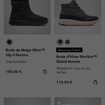
Botte de Neige Minx™
Nouveaux Coloris
Slip V Femme
Botte d’Hiver Moritza™
Shield Femme
Imperméable
Résistant à l'eau et aux
Regular price:
100,00 €
taches
Regular price:
110,00 €