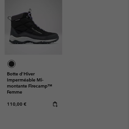
Botte d'Hiver
Imperméable Mi-
montante Firecamp™
Femme
Regular price:
110,00 €