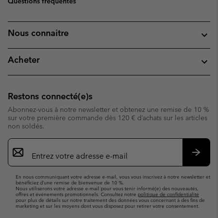
Questions fréquentes
Nous connaitre
Acheter
Restons connecté(e)s
Abonnez-vous à notre newsletter et obtenez une remise de 10 %
sur votre première commande dès 120 € d’achats sur les articles
non soldés.
Inscription
par
e-
S’abo
mail
En nous communiquant votre adresse e-mail, vous vous inscrivez à notre newsletter et
bénéficiez d’une remise de bienvenue de 10 %.
Nous utiliserons votre adresse e-mail pour vous tenir informé(e) des nouveautés,
offres et événements promotionnels. Consultez notre
politique de confidentialité
pour plus de détails sur notre traitement des données vous concernant à des fins de
marketing et sur les moyens dont vous disposez pour retirer votre consentement.