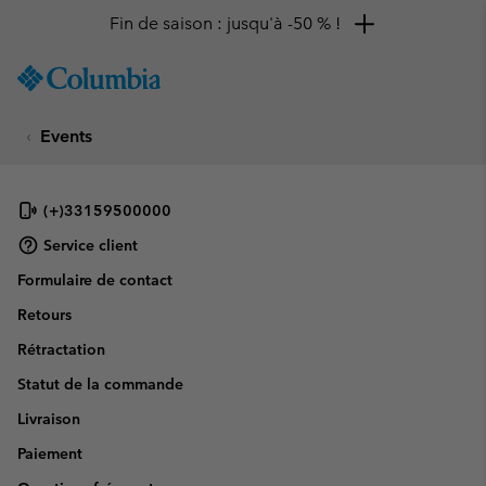
Fin de saison : jusqu'à -50 % !
SKIP
Columbia
TO
Sportswear
CONTENT
Events
SKIP
TO
MAIN
NAV
(+)33159500000
SKIP
Service client
TO
Formulaire de contact
SEARCH
Retours
Rétractation
Statut de la commande
Livraison
Paiement