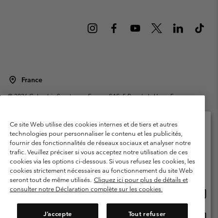
France
©
2026
Columbia Sportswear Europe SAS. 5 Rue de la Haye, Espace
Européen de l'entreprise 67300 Schiltigheim, France. Tous droits réservés.
Conditions d'utilisation
Conditions Générales de Vente
Ce site Web utilise des cookies internes et de tiers et autres
Garanties Légales
Politique de confidentialité
technologies pour personnaliser le contenu et les publicités,
fournir des fonctionnalités de réseaux sociaux et analyser notre
Veuillez sélectionner votre pays d’expédition et
Conditions d'utilisation - Membres
trafic. Veuillez préciser si vous acceptez notre utilisation de ces
votre langue
cookies via les options ci-dessous. Si vous refusez les cookies, les
Conditions D'utilisation - Contenu généré par l'utilisateur
Impressum
Achats en ligne disponibles
cookies strictement nécessaires au fonctionnement du site Web
Cookies
Public CBCR
seront tout de même utilisés.
Cliquez ici pour plus de détails et
consulter notre Déclaration complète sur les cookies.
Achat
United States
en
Service client: Lun - Sam de 9h à 13h et de 14h à 18h
(+)33159500000
ligne
J’accepte
Tout refuser
Achat
France