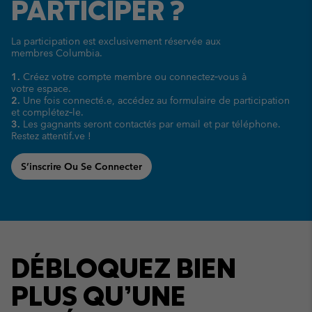
PARTICIPER ?
La participation est exclusivement réservée aux
membres Columbia.
1.
Créez votre compte membre ou connectez‑vous à
votre espace.
2.
Une fois connecté.e, accédez au formulaire de participation
et complétez‑le.
3.
Les gagnants seront contactés par email et par téléphone.
Restez attentif.ve !
S’inscrire Ou Se Connecter
DÉBLOQUEZ BIEN
PLUS QU’UNE