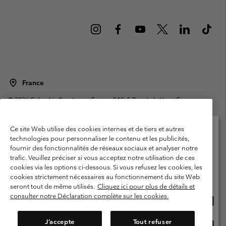
France
©
2026
Columbia Sportswear Europe SAS. 5 Rue de la Haye, Espace
Européen de l'entreprise 67300 Schiltigheim, France. Tous droits réservés.
Conditions d'utilisation
Conditions Générales de Vente
Ce site Web utilise des cookies internes et de tiers et autres
Garanties Légales
Politique de confidentialité
technologies pour personnaliser le contenu et les publicités,
fournir des fonctionnalités de réseaux sociaux et analyser notre
Veuillez sélectionner votre pays d’expédition et
Conditions d'utilisation - Membres
trafic. Veuillez préciser si vous acceptez notre utilisation de ces
votre langue
cookies via les options ci-dessous. Si vous refusez les cookies, les
Conditions D'utilisation - Contenu généré par l'utilisateur
Impressum
Achats en ligne disponibles
cookies strictement nécessaires au fonctionnement du site Web
Cookies
Public CBCR
seront tout de même utilisés.
Cliquez ici pour plus de détails et
consulter notre Déclaration complète sur les cookies.
Achat
United States
en
Service client: Lun - Sam de 9h à 13h et de 14h à 18h
(+)33159500000
ligne
J’accepte
Tout refuser
Achat
France