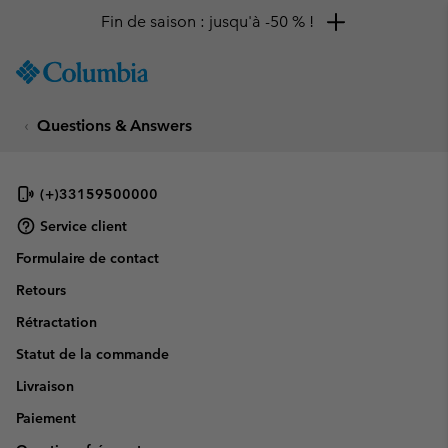
Fin de saison : jusqu'à -50 % !
SKIP
Columbia
TO
Sportswear
CONTENT
Questions & Answers
SKIP
TO
MAIN
NAV
(+)33159500000
SKIP
Service client
TO
Formulaire de contact
SEARCH
Retours
Rétractation
Statut de la commande
Livraison
Paiement