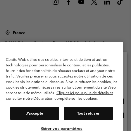
France
©
2026
Columbia Sportswear Europe SAS. 5 Rue de la Haye, Espace
Européen de l'entreprise 67300 Schiltigheim, France. Tous droits réservés.
Conditions d'utilisation
Conditions Générales de Vente
Ce site Web utilise des cookies internes et de tiers et autres
Garanties Légales
Politique de confidentialité
technologies pour personnaliser le contenu et les publicités,
fournir des fonctionnalités de réseaux sociaux et analyser notre
Veuillez sélectionner votre pays d’expédition et
Conditions d'utilisation - Membres
trafic. Veuillez préciser si vous acceptez notre utilisation de ces
votre langue
cookies via les options ci-dessous. Si vous refusez les cookies, les
Conditions D'utilisation - Contenu généré par l'utilisateur
Impressum
Achats en ligne disponibles
cookies strictement nécessaires au fonctionnement du site Web
Cookies
Public CBCR
seront tout de même utilisés.
Cliquez ici pour plus de détails et
consulter notre Déclaration complète sur les cookies.
Achat
United States
en
Service client: Lun - Sam de 9h à 13h et de 14h à 18h
(+)33159500000
ligne
J’accepte
Tout refuser
Achat
France
dispon
en
ligne
Gérer vos paramètres