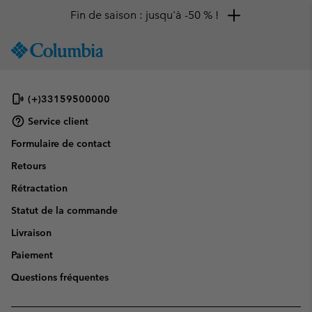
Fin de saison : jusqu'à -50 % !
SKIP
Columbia
TO
Sportswear
CONTENT
SKIP
(+)33159500000
TO
MAIN
Service client
NAV
Formulaire de contact
SKIP
Retours
TO
SEARCH
Rétractation
Statut de la commande
Livraison
Paiement
Questions fréquentes