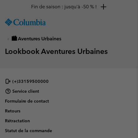
Fin de saison : jusqu'à -50 % !
SKIP
Columbia
TO
Sportswear
CONTENT
🏙 Aventures Urbaines
SKIP
TO
Lookbook Aventures Urbaines
MAIN
NAV
SKIP
TO
SEARCH
(+)33159500000
Service client
Formulaire de contact
Retours
Rétractation
Statut de la commande