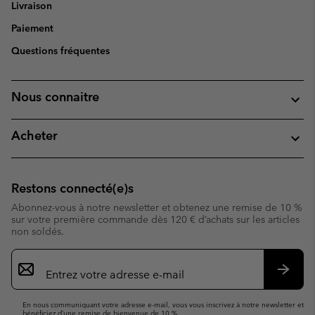
Livraison
Paiement
Questions fréquentes
Nous connaitre
Acheter
Restons connecté(e)s
Abonnez-vous à notre newsletter et obtenez une remise de 10 %
sur votre première commande dès 120 € d’achats sur les articles
non soldés.
Inscription
par
e-
S’abo
mail
En nous communiquant votre adresse e-mail, vous vous inscrivez à notre newsletter et
bénéficiez d’une remise de bienvenue de 10 %.