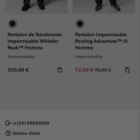
Pantalon de Randonnée
Pantalon Imperméable
Imperméable Whistler
Pouring Adventure™ III
Peak™ Homme
Homme
Imperméable
Imperméable
Regular price:
Sale price:
Regular price:
200,00 €
72,00 €
90,00 €
(+)33159500000
Service client