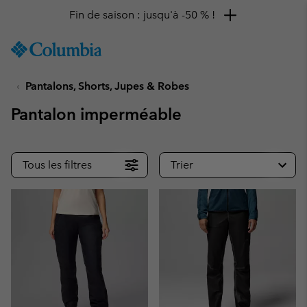
Fin de saison : jusqu'à -50 % !
SKIP
Columbia
TO
Sportswear
CONTENT
Pantalons, Shorts, Jupes & Robes
SKIP
TO
Pantalon imperméable
MAIN
NAV
SKIP
Tous les filtres
Trier
TO
SEARCH