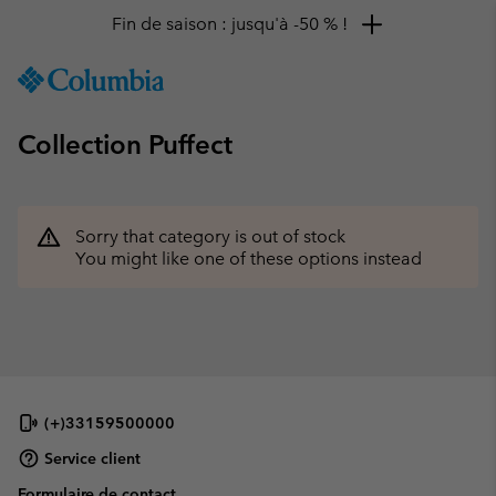
Fin de saison : jusqu'à -50 % !
SKIP
Columbia
TO
Sportswear
CONTENT
Collection Puffect
SKIP
TO
MAIN
NAV
Sorry that category is out of stock
SKIP
You might like one of these options instead
TO
SEARCH
(+)33159500000
Service client
Formulaire de contact