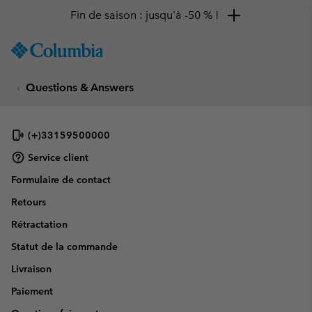
Fin de saison : jusqu'à -50 % !
SKIP
Columbia
TO
Sportswear
CONTENT
Questions & Answers
SKIP
TO
MAIN
NAV
(+)33159500000
SKIP
Service client
TO
Formulaire de contact
SEARCH
Retours
Rétractation
Statut de la commande
Livraison
Paiement