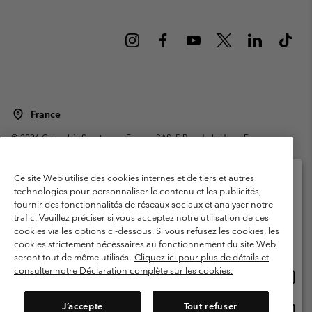
France
©
2026
Columbia Sportswear Europe SAS. 5 Rue de la Haye, Espace
Européen de l'entreprise 67300 Schiltigheim, France. Tous droits réservés.
Conditions d'utilisation
Conditions Générales de Vente
Ce site Web utilise des cookies internes et de tiers et autres
Garanties Légales
Politique de confidentialité
technologies pour personnaliser le contenu et les publicités,
fournir des fonctionnalités de réseaux sociaux et analyser notre
Veuillez sélectionner votre pays d’expédition et
Conditions d'utilisation - Membres
trafic. Veuillez préciser si vous acceptez notre utilisation de ces
votre langue
cookies via les options ci-dessous. Si vous refusez les cookies, les
Conditions D'utilisation - Contenu généré par l'utilisateur
Impressum
Achats en ligne disponibles
cookies strictement nécessaires au fonctionnement du site Web
Cookies
Public CBCR
seront tout de même utilisés.
Cliquez ici pour plus de détails et
consulter notre Déclaration complète sur les cookies.
Achat
United States
en
Service client: Lun - Sam de 9h à 13h et de 14h à 18h
(+)33159500000
ligne
J’accepte
Tout refuser
Achat
France