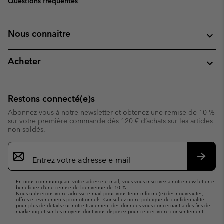
Questions fréquentes
Nous connaitre
Acheter
Restons connecté(e)s
Abonnez-vous à notre newsletter et obtenez une remise de 10 %
sur votre première commande dès 120 € d’achats sur les articles
non soldés.
Inscription
par
e-
S’abo
mail
En nous communiquant votre adresse e-mail, vous vous inscrivez à notre newsletter et
bénéficiez d’une remise de bienvenue de 10 %.
Nous utiliserons votre adresse e-mail pour vous tenir informé(e) des nouveautés,
offres et événements promotionnels. Consultez notre
politique de confidentialité
pour plus de détails sur notre traitement des données vous concernant à des fins de
marketing et sur les moyens dont vous disposez pour retirer votre consentement.